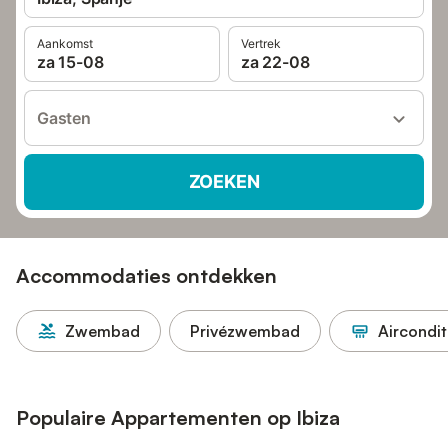
Aankomst
Vertrek
za 15-08
za 22-08
Gasten
ZOEKEN
Accommodaties ontdekken
Zwembad
Privézwembad
Aircondit
Populaire Appartementen op Ibiza