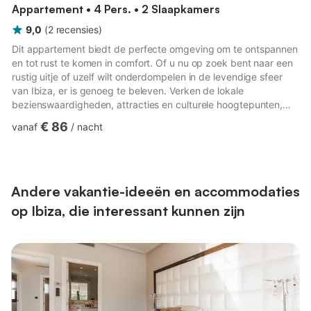
Appartement • 4 Pers. • 2 Slaapkamers
9,0
(
2
recensies
)
Dit appartement biedt de perfecte omgeving om te ontspannen
en tot rust te komen in comfort. Of u nu op zoek bent naar een
rustig uitje of uzelf wilt onderdompelen in de levendige sfeer
van Ibiza, er is genoeg te beleven. Verken de lokale
bezienswaardigheden, attracties en culturele hoogtepunten,
want er is werkelijk voor ieder wat wils. - Volledig uitgeruste
€ 86
vanaf
/
nacht
keuken. - Internettoegang en tv. - 2 slaapkamers en 2
tweepersoonsbedden. - 2 badkamers en 2 inloopdouches. -
Beddengoed en handdoeken zijn inbegrepen. - Gratis
parkeergelegenheid op het terrein is beschikbaar bij de
accommodatie. Loka...
Andere vakantie-ideeën en accommodaties
op Ibiza, die interessant kunnen zijn