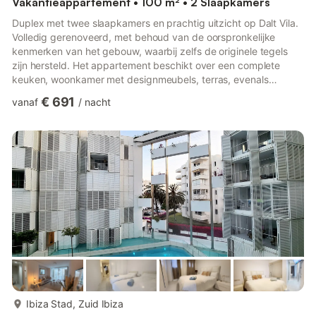
Vakantieappartement • 100 m² • 2 Slaapkamers
Duplex met twee slaapkamers en prachtig uitzicht op Dalt Vila.
Volledig gerenoveerd, met behoud van de oorspronkelijke
kenmerken van het gebouw, waarbij zelfs de originele tegels
zijn hersteld. Het appartement beschikt over een complete
keuken, woonkamer met designmeubels, terras, evenals
stijlvolle en gezellige ruimtes om te lezen, te ontspannen en tv
€ 691
vanaf
/
nacht
te kijken, om tot rust te komen en rustig te dineren. Dit alles
bevindt zich in de wijk La Marina, zeer dicht bij de ingang van
Dalt Vila, in een lichte en charmante straat. De wijk La Marina
ontstond aan de voet van het historische centrum v...
meer...
Ibiza Stad, Zuid Ibiza