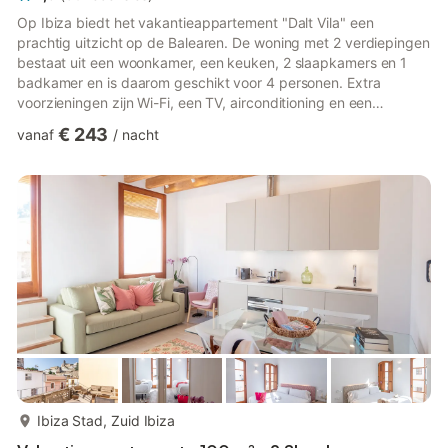
Op Ibiza biedt het vakantieappartement "Dalt Vila" een
prachtig uitzicht op de Balearen. De woning met 2 verdiepingen
bestaat uit een woonkamer, een keuken, 2 slaapkamers en 1
badkamer en is daarom geschikt voor 4 personen. Extra
voorzieningen zijn Wi-Fi, een TV, airconditioning en een
wasmachine. Deze vakantiewoning biedt een open privéterras
€ 243
vanaf
/
nacht
voor ontspannen avonden. De nabijgelegen supermarkt
"Erosky" ligt op 3 minuten lopen van de weg "Via Punica",
terwijl het centrale plein "Vara de Rey" op vijf minuten van het
appartement ligt en op slechts 2 minuten van het centrum van
Ibiza. Bovendie...
meer...
Ibiza Stad, Zuid Ibiza