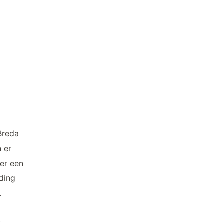
Breda
n er
 er een
iding
.