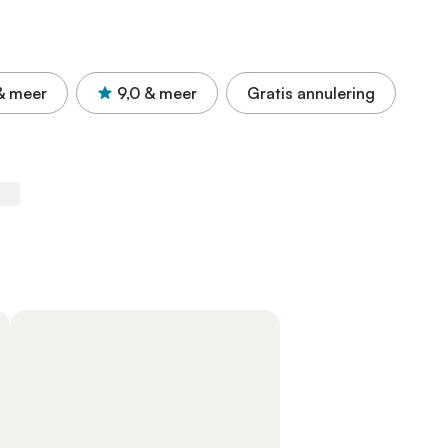
& meer
9,0
& meer
Gratis annulering