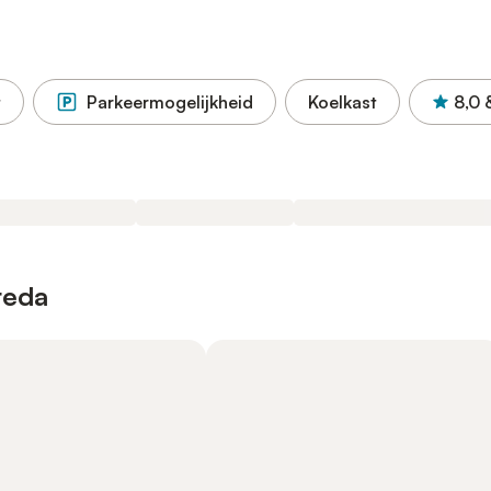
t
Parkeermogelijkheid
Koelkast
8,0
reda