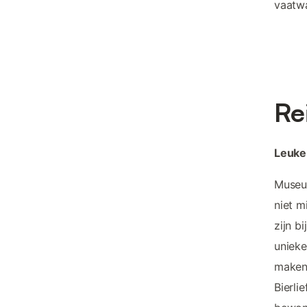
vaatwa
Re
Leuke
Museu
niet m
zijn b
unieke
maken
Bierli