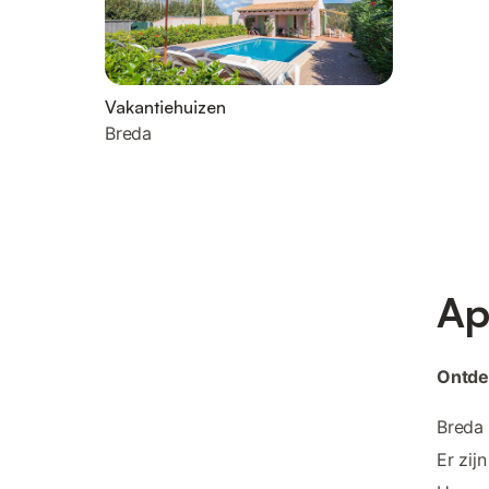
Vakantiehuizen
Breda
Ap
Ontde
Breda 
Er zij