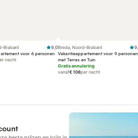
d-Brabant
9,0
Breda, Noord-Brabant
9
artement voor 6 personen
Vakantieappartement voor 9 personen
er nacht
met Terras en Tuin
Gratis annulering
vanaf
€ 108
per nacht
count
ze beste prijzen en krijg je