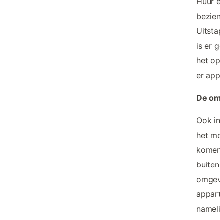
Huur 
bezien
Uitsta
is er 
het op
er app
De om
Ook in
het mo
komen 
buiten
omgevi
appart
nameli