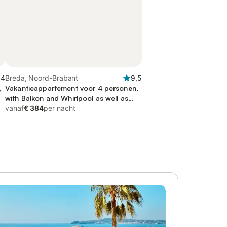
,4
Breda, Noord-Brabant
9,5
,
Vakantieappartement voor 4 personen,
with Balkon and Whirlpool as well as
Terras and Sauna
vanaf
€ 384
per nacht