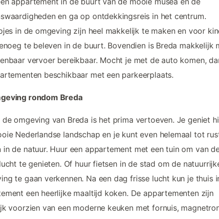
een appartement in de buurt van de mooie musea en de
swaardigheden en ga op ontdekkingsreis in het centrum.
pjes in de omgeving zijn heel makkelijk te maken en voor ki
genoeg te beleven in de buurt. Bovendien is Breda makkelijk 
enbaar vervoer bereikbaar. Mocht je met de auto komen, dan
artementen beschikbaar met een parkeerplaats.
geving rondom Breda
 de omgeving van Breda is het prima vertoeven. Je geniet hi
oie Nederlandse landschap en je kunt even helemaal tot rus
in de natuur. Huur een appartement met een tuin om van d
lucht te genieten. Of huur fietsen in de stad om de natuurrijk
ng te gaan verkennen. Na een dag frisse lucht kun je thuis i
ement een heerlijke maaltijd koken. De appartementen zijn
jk voorzien van een moderne keuken met fornuis, magnetro