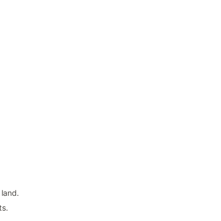
land.
ts.