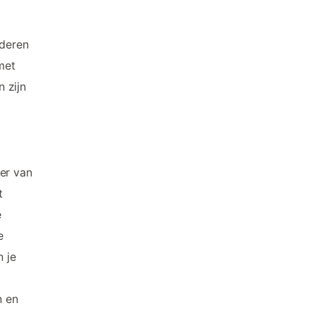
nderen
met
 zijn
er van
t
e
e
n je
n en