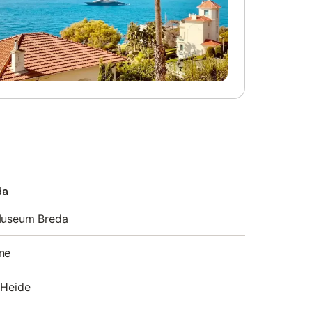
da
 Museum Breda
ne
 Heide