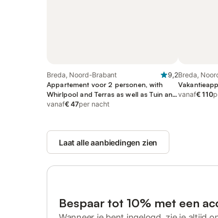
Breda, Noord-Brabant
9,2
Breda, Noor
Appartement voor 2 personen, with
Vakantieapp
Whirlpool and Terras as well as Tuin and
vanaf
€ 110
p
Sauna
vanaf
€ 47
per nacht
Laat alle aanbiedingen zien
Bespaar tot 10% met een ac
Wanneer je bent ingelogd, zie je altijd on