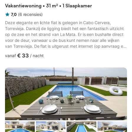
Vakantiewoning • 31 m² • 1 Slaapkamer
7,0
(
6
recensies
)
Deze elegante en lichte flat is gelegen in Cabo Cervera,
Torrevieja. Dankzij de ligging biedt het een fantastisch uitzicht
op de zee en het strand van La Mata. Er is een bushalte direct
voor de deur, vanwaar u de bus kunt nemen naar alle wijken
van Torrevieja. De flat is uitgerust met internet (op aanvraag en
tegen betaling) en smart TV. Er is een openbaar zwembad op
€ 33
vanaf
/
nacht
slechts 50 meter afstand. De boulevard is ideaal voor lange
wandelingen of vistochten.Torrevieja is een populaire
bestemming voor reizigers uit de hele wereld en biedt een
breed scala aan bars en restaurants, watersporten en na...