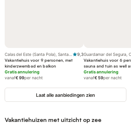
Calas del Este (Santa Pola), Santa
9,3
Guardamar del Segura, 
Pola
Vakantiehuis voor 9 personen, met
Blanca
Vakantiehuis voor 6 per
kinderzwembad en balkon
sauna and tuin as well a
Gratis annulering
kinderzwembad
Gratis annulering
vanaf
€ 99
per nacht
vanaf
€ 59
per nacht
Laat alle aanbiedingen zien
Vakantiehuizen met uitzicht op zee