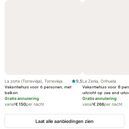
La zorra (Torrevieja), Torrevieja
9,5
La Zenia, Orihuela
Vakantiehuis voor 6 personen, met
Vakantiehuis voor 8 per
balkon
uitzicht op zee and uitz
Gratis annulering
as well as zwembad
Gratis annulering
vanaf
€ 150
per nacht
vanaf
€ 266
per nacht
Laat alle aanbiedingen zien