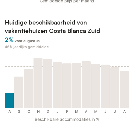
Gemiddelde prijs per maand
Huidige beschikbaarheid van
vakantiehuizen Costa Blanca Zuid
2%
voor augustus
46%
jaarlijks gemiddelde
A
S
O
N
D
J
F
M
A
M
J
J
A
Beschikbare accommodaties in %