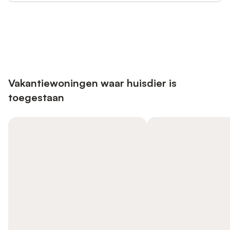
Bespaar tot 10% op veel verblijven
Registreren
met een account.
Vakantiewoningen waar huisdier is
toegestaan