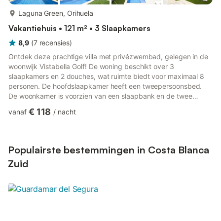
meer...
Laguna Green, Orihuela
Vakantiehuis • 121 m² • 3 Slaapkamers
8,9
(
7
recensies
)
Ontdek deze prachtige villa met privézwembad, gelegen in de
woonwijk Vistabella Golf! De woning beschikt over 3
slaapkamers en 2 douches, wat ruimte biedt voor maximaal 8
personen. De hoofdslaapkamer heeft een tweepersoonsbed.
De woonkamer is voorzien van een slaapbank en de twee
andere slaapkamers hebben elk twee eenpersoonsbedden, die
€ 118
vanaf
/
nacht
gecombineerd kunnen worden tot tweepersoonsbedden naar
wens. Alle slaapkamers hebben uitzicht naar buiten, de twee
bovenste slaapkamers kijken uit op het terras en de slaapkamer
beneden kijkt uit op de tuin. Het zwembad kan tijdens de
Populairste bestemmingen in Costa Blanca
koudere seizoenen verwa...
Zuid