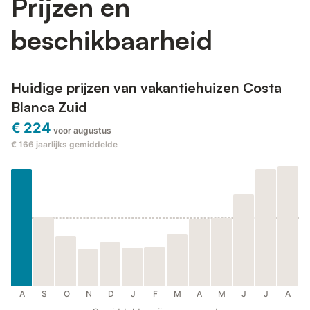
Prijzen en
beschikbaarheid
Huidige prijzen van vakantiehuizen Costa
Blanca Zuid
€ 224
voor augustus
€ 166
jaarlijks gemiddelde
A
S
O
N
D
J
F
M
A
M
J
J
A