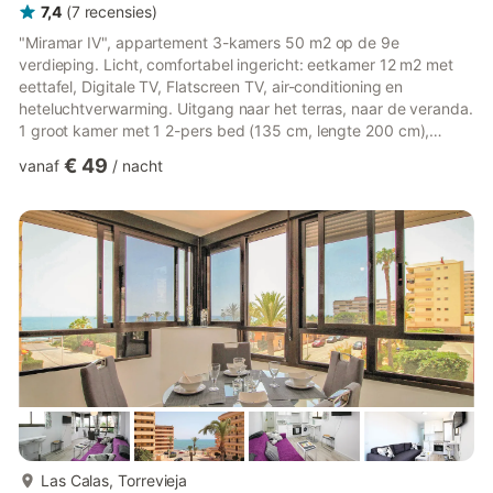
7,4
(
7
recensies
)
"Miramar IV", appartement 3-kamers 50 m2 op de 9e
verdieping. Licht, comfortabel ingericht: eetkamer 12 m2 met
eettafel, Digitale TV, Flatscreen TV, air-conditioning en
heteluchtverwarming. Uitgang naar het terras, naar de veranda.
1 groot kamer met 1 2-pers bed (135 cm, lengte 200 cm),
elektrische verwarming. Uitgang naar het terras. 1 kleine kamer
€ 49
vanaf
/
nacht
met 1 x 2 stapelbedden (90 cm, lengte 200 cm), elektrische
verwarming. Kleine kookhoek (3 keramische glas kookplaten,
waterkoker, magnetron, elektrische koffiemachine) met boiler
(50 liter). Douche/WC. Air-conditioning. Groot terras 14 m2.
Terra...
meer...
Las Calas, Torrevieja