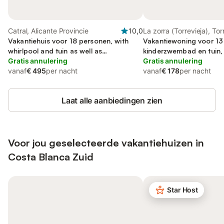
Catral, Alicante Provincie
10,0
La zorra (Torrevieja), Tor
Vakantiehuis voor 18 personen, with
Vakantiewoning voor 13
whirlpool and tuin as well as
kinderzwembad en tuin, 
kinderzwembad
Gratis annulering
Gratis annulering
vanaf
€ 495
per nacht
vanaf
€ 178
per nacht
Laat alle aanbiedingen zien
Voor jou geselecteerde vakantiehuizen in
Costa Blanca Zuid
Star Host