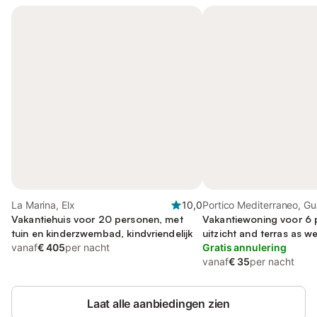
La Marina, Elx
10,0
Portico Mediterraneo, G
Vakantiehuis voor 20 personen, met
del Segura
Vakantiewoning voor 6 
tuin en kinderzwembad, kindvriendelijk
uitzicht and terras as we
vanaf
€ 405
per nacht
zee, met huisdier
Gratis annulering
vanaf
€ 35
per nacht
Laat alle aanbiedingen zien