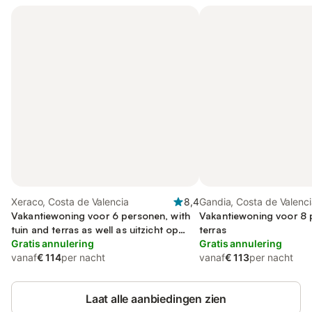
Xeraco, Costa de Valencia
8,4
Gandia, Costa de Valenc
Vakantiewoning voor 6 personen, with
Vakantiewoning voor 8 
tuin and terras as well as uitzicht op
terras
zee, met huisdier
Gratis annulering
Gratis annulering
vanaf
€ 114
per nacht
vanaf
€ 113
per nacht
Laat alle aanbiedingen zien