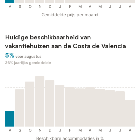
A
S
O
N
D
J
F
M
A
M
J
J
A
Gemiddelde prijs per maand
Huidige beschikbaarheid van
vakantiehuizen aan de Costa de Valencia
5%
voor augustus
36%
jaarlijks gemiddelde
A
S
O
N
D
J
F
M
A
M
J
J
A
Beschikbare accommodaties in %