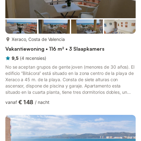
meer...
Xeraco, Costa de Valencia
Vakantiewoning • 116 m² • 3 Slaapkamers
9,5
(
4
recensies
)
No se aceptan grupos de gente joven (menores de 30 años). El
edificio “Bitácora” está situado en la zona centro de la playa de
Xeraco a 45 m. de la playa. Consta de siete alturas con
ascensor, dispone de piscina y garaje. Apartamento esta
situado en la cuarta planta, tiene tres dormitorios dobles, un
baño completo, un aseo-ducha, cocina independiente con
€ 148
vanaf
/
nacht
galería, salón-comedor y terraza amplia con toldo y con
orientación Sur con buenas vistas al mar e inmejorable acceso a
la playa. Proximidad a supermercado, restaurante, comercio,
farmacia y centro médico. Equipado con todo lo necesario par...