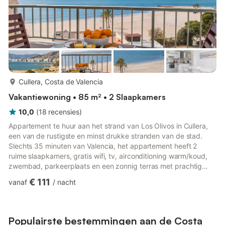
meer...
Cullera, Costa de Valencia
Vakantiewoning • 85 m² • 2 Slaapkamers
10,0
(
18
recensies
)
Appartement te huur aan het strand van Los Olivos in Cullera,
een van de rustigste en minst drukke stranden van de stad.
Slechts 35 minuten van Valencia, het appartement heeft 2
ruime slaapkamers, gratis wifi, tv, airconditioning warm/koud,
zwembad, parkeerplaats en een zonnig terras met prachtig
uitzicht over de hele Baai van Cullera. Het heeft een open
€ 111
vanaf
/
nacht
keuken met alles wat je nodig hebt om je thuis te voelen,
magnetron, wasmachine, vaatwasser, broodrooster,
sapcentrifuge, waterkoker, koelkast, espressomachine, oven en
keramische kookplaat. Het appartement heeft een eigen
Populairste bestemmingen aan de Costa