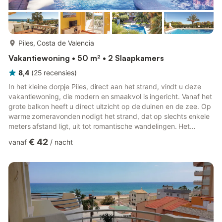
meer...
Piles, Costa de Valencia
Vakantiewoning • 50 m² • 2 Slaapkamers
8,4
(
25
recensies
)
In het kleine dorpje Piles, direct aan het strand, vindt u deze
vakantiewoning, die modern en smaakvol is ingericht. Vanaf het
grote balkon heeft u direct uitzicht op de duinen en de zee. Op
warme zomeravonden nodigt het strand, dat op slechts enkele
meters afstand ligt, uit tot romantische wandelingen. Het
gemeenschappelijke zwembad, gelegen in een prachtig
€ 42
vanaf
/
nacht
aangelegd gebied, biedt verkoeling op warme zomerdagen. In
de kleine restaurants kunt u heerlijke, typische lokale
specialiteiten proeven.