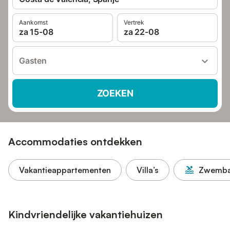
Aankomst
Vertrek
za 15-08
za 22-08
Gasten
ZOEKEN
Accommodaties ontdekken
Vakantieappartementen
Villa’s
Zwemb
Kindvriendelijke vakantiehuizen