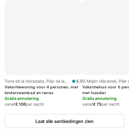
Torre de la Horadada, Pilar de la
9,0
El Mojón (Alicante), Pilar 
Horadada
Vakantiewoning voor 4 personen, met
Horadada
Vakantiehuis voor 6 per
kinderzwembad en terras
met huisdier
Gratis annulering
Gratis annulering
vanaf
€ 106
per nacht
vanaf
€ 75
per nacht
Laat alle aanbiedingen zien