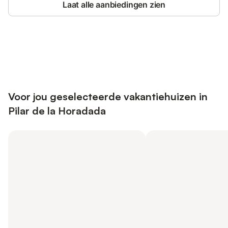
Laat alle aanbiedingen zien
Bespaar tot 10% op veel verblijven
Registreren
met een account.
Voor jou geselecteerde vakantiehuizen in
Pilar de la Horadada