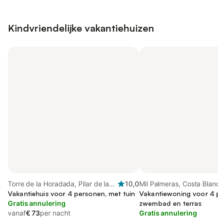
Kindvriendelijke vakantiehuizen
Torre de la Horadada, Pilar de la
10,0
Mil Palmeras, Costa Blan
Horadada
Vakantiehuis voor 4 personen, met tuin
Vakantiewoning voor 4 
Gratis annulering
zwembad en terras
vanaf
€ 73
per nacht
Gratis annulering