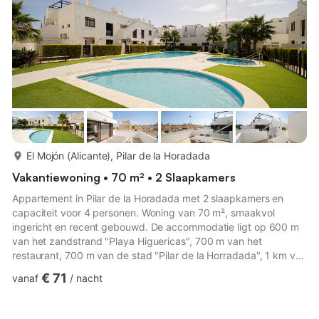
ruimte waar u kunt genieten van de zon, maaltijden en het
uitzicht...
meer...
El Mojón (Alicante), Pilar de la Horadada
Vakantiewoning • 70 m² • 2 Slaapkamers
Appartement in Pilar de la Horadada met 2 slaapkamers en
capaciteit voor 4 personen. Woning van 70 m², smaakvol
ingericht en recent gebouwd. De accommodatie ligt op 600 m
van het zandstrand "Playa Higuericas", 700 m van het
restaurant, 700 m van de stad "Pilar de la Horradada", 1 km van
de supermarkt, 5 km van de golfbaan "Lo Romero Golf", 50 km
€ 71
vanaf
/
nacht
van de luchthaven "Alicante", 55 km van de luchthaven
"Murcia" en is gelegen in een ideale omgeving voor gezinnen
nabij de zee. Het beschikt over tuinmeubilair, een terras van 25