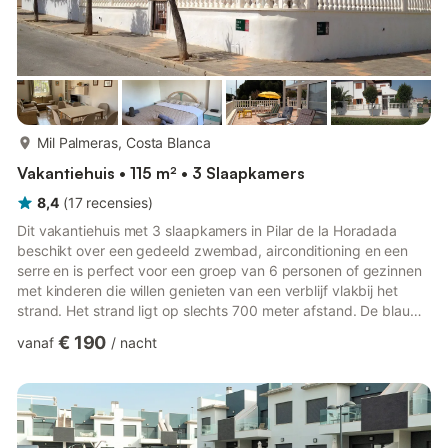
meer...
Mil Palmeras, Costa Blanca
Vakantiehuis • 115 m² • 3 Slaapkamers
8,4
(
17
recensies
)
Dit vakantiehuis met 3 slaapkamers in Pilar de la Horadada
beschikt over een gedeeld zwembad, airconditioning en een
serre en is perfect voor een groep van 6 personen of gezinnen
met kinderen die willen genieten van een verblijf vlakbij het
strand. Het strand ligt op slechts 700 meter afstand. De blauwe
zee en het zandstrand nodigen uit tot een wandeling langs de
€ 190
vanaf
/
nacht
kust. De badplaats Torrevieja ligt op 15 km afstand en biedt
volop vertier voor een dagje uit. Plan een boottocht naar het
eiland Tabarca en andere mogelijkheden voor een dagtrip zijn
de steden Alicante en Murcia. Basisvoorzieninge...