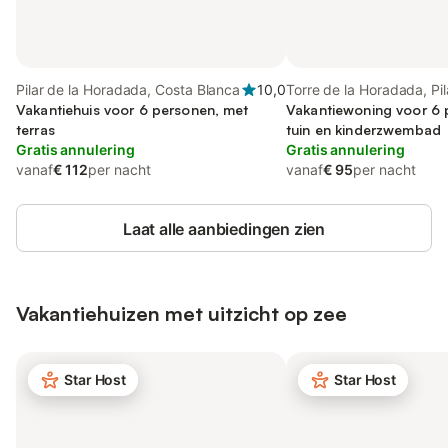
Pilar de la Horadada, Costa Blanca
10,0
Torre de la Horadada, Pil
Vakantiehuis voor 6 personen, met
Horadada
Vakantiewoning voor 6 
terras
tuin en kinderzwembad
Gratis annulering
Gratis annulering
vanaf
€ 112
per nacht
vanaf
€ 95
per nacht
Laat alle aanbiedingen zien
Vakantiehuizen met uitzicht op zee
Star Host
Star Host