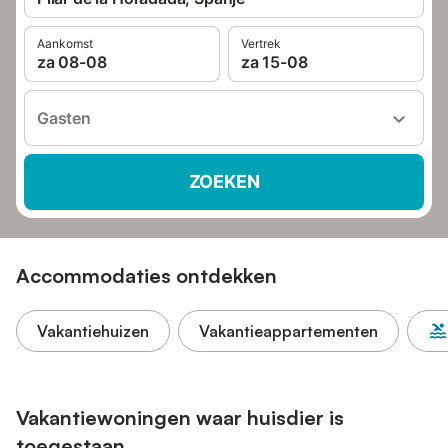
Aankomst
Vertrek
za 08-08
za 15-08
Gasten
ZOEKEN
Accommodaties ontdekken
Vakantiehuizen
Vakantieappartementen
Vakantiewoningen waar huisdier is
toegestaan