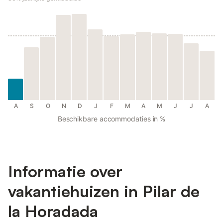
A
S
O
N
D
J
F
M
A
M
J
J
A
Beschikbare accommodaties in %
Informatie over
vakantiehuizen in Pilar de
la Horadada