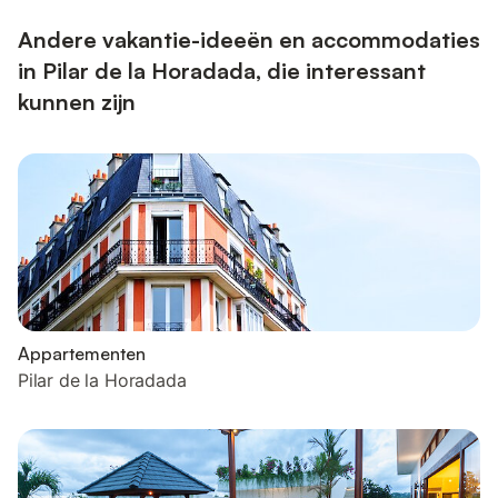
m², een wasmachine, internettoegang (wifi), een
kinderspeelruimte, cen...
Andere vakantie-ideeën en accommodaties
in Pilar de la Horadada, die interessant
kunnen zijn
Appartementen
Pilar de la Horadada