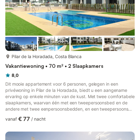
meer...
Pilar de la Horadada, Costa Blanca
Vakantiewoning • 70 m² • 2 Slaapkamers
8,0
Dit mooie appartement voor 6 personen, gelegen in een
privéwoning in Pilar de la Horadada, biedt u een aangename
ervaring op enkele minuten van de kust. Met twee comfortabele
slaapkamers, waarvan één met een tweepersoonsbed en de
andere met twee eenpersoonsbedden, en een tweepersoons
slaapbank in de woonkamer, is deze plek perfect voor families
€ 77
vanaf
/
nacht
of vrienden. De keuken is volledig uitgerust en het terras,
toegankelijk vanuit de woonkamer, is tevens gemeubileerd. Via
hetzelfde terras krijgt u toegang tot het solarium, een grote