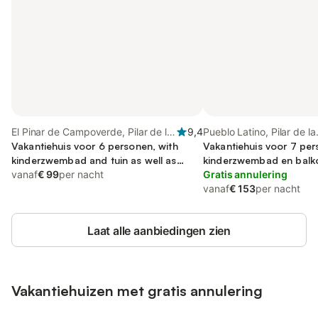
El Pinar de Campoverde, Pilar de la
9,4
Pueblo Latino, Pilar de la
Horadada
Vakantiehuis voor 6 personen, with
Horadada
Vakantiehuis voor 7 pe
kinderzwembad and tuin as well as
kinderzwembad en balk
balkon
vanaf
€ 99
per nacht
Gratis annulering
vanaf
€ 153
per nacht
Laat alle aanbiedingen zien
Vakantiehuizen met gratis annulering