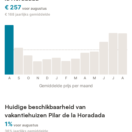
€ 257
voor augustus
€ 168
jaarlijks gemiddelde
A
S
O
N
D
J
F
M
A
M
J
J
A
Gemiddelde prijs per maand
Huidige beschikbaarheid van
vakantiehuizen Pilar de la Horadada
1%
voor augustus
36%
jaarlijks gemiddelde