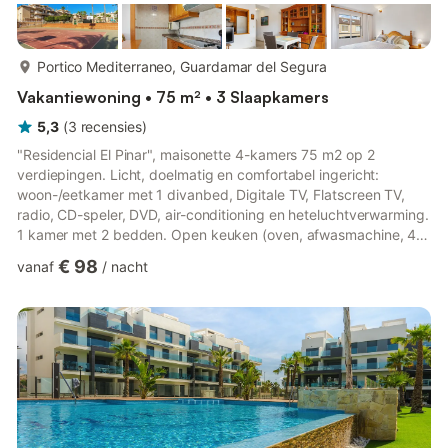
meer...
Portico Mediterraneo, Guardamar del Segura
Vakantiewoning • 75 m² • 3 Slaapkamers
5,3
(
3
recensies
)
"Residencial El Pinar", maisonette 4-kamers 75 m2 op 2
verdiepingen. Licht, doelmatig en comfortabel ingericht:
woon-/eetkamer met 1 divanbed, Digitale TV, Flatscreen TV,
radio, CD-speler, DVD, air-conditioning en heteluchtverwarming.
1 kamer met 2 bedden. Open keuken (oven, afwasmachine, 4
keramische glas kookplaten, magnetron, diepvriezer) met bar.
€ 98
vanaf
/
nacht
Douche/WC. Bovenverdieping: 1 kamer met 1 2-pers bed, air-
conditioning en heteluchtverwarming. 1 kamer met 2 bedden.
Bad/bidet/WC. Groot terras 10 m2. Beperkt uitzicht op het dal.
Ter beschikking: wasmachine, strijkijzer. Internet (WiFi). Gesch...