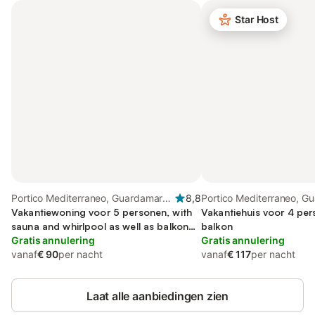
Star Host
Portico Mediterraneo, Guardamar
8,8
Portico Mediterraneo, G
del Segura
Vakantiewoning voor 5 personen, with
del Segura
Vakantiehuis voor 4 pe
sauna and whirlpool as well as balkon
balkon
and kinderzwembad, met huisdier
Gratis annulering
Gratis annulering
vanaf
€ 90
per nacht
vanaf
€ 117
per nacht
Laat alle aanbiedingen zien