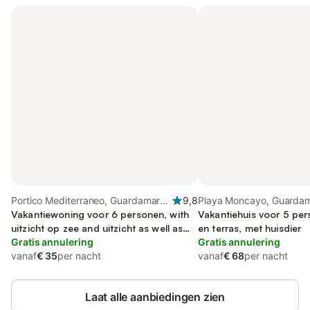
Portico Mediterraneo, Guardamar
9,8
Playa Moncayo, Guardam
del Segura
Vakantiewoning voor 6 personen, with
Segura
Vakantiehuis voor 5 per
uitzicht op zee and uitzicht as well as
en terras, met huisdier
terras, met huisdier
Gratis annulering
Gratis annulering
vanaf
€ 35
per nacht
vanaf
€ 68
per nacht
Laat alle aanbiedingen zien