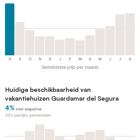
A
S
O
N
D
J
F
M
A
M
J
J
A
Gemiddelde prijs per maand
Huidige beschikbaarheid van
vakantiehuizen Guardamar del Segura
4%
voor augustus
30%
jaarlijks gemiddelde