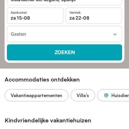
Aankomst
Vertrek
za 15-08
za 22-08
Gasten
ZOEKEN
Accommodaties ontdekken
Vakantieappartementen
Villa’s
Huisdie
Kindvriendelijke vakantiehuizen