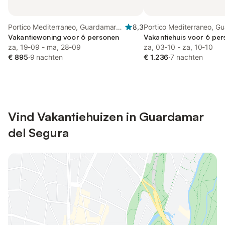
Portico Mediterraneo, Guardamar
8,3
Portico Mediterraneo, G
del Segura
Vakantiewoning voor 6 personen
del Segura
Vakantiehuis voor 6 per
za, 19-09 - ma, 28-09
za, 03-10 - za, 10-10
€ 895
·
9 nachten
€ 1.236
·
7 nachten
Vind Vakantiehuizen in Guardamar
del Segura