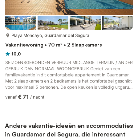
meer...
Playa Moncayo, Guardamar del Segura
Vakantiewoning • 70 m² • 2 Slaapkamers
10,0
SEIZOENSGEBONDEN VERHUUR MIDLANGE TERMIJN / ANDER
GEBRUIK DAN NORMAAL WOONGEBRUIK Geniet van een
familievakantie in dit comfortabele appartement in Guardamar.
Met 2 slaapkamers en 2 badkamers is het comfortabel geschikt
voor maximaal 5 personen. De open keuken is volledig uitgerust
met apparatuur zoals een koelkast, vriezer, vaatwasser,
€ 71
vanaf
/
nacht
magnetron en koffiezetapparaat, wat het bereiden van
maaltijden vergemakkelijkt. Er is ook een eethoek. Het
appartement is voorzien van airconditioning en verwarming via
een warmtepomp, wat het hele jaar door comfort garandeert.
Geniet van gratis WiFi om ver...
Andere vakantie-ideeën en accommodaties
in Guardamar del Segura, die interessant