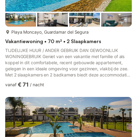
meer...
Playa Moncayo, Guardamar del Segura
Vakantiewoning • 70 m² • 2 Slaapkamers
TIJDELIJKE HUUR / ANDER GEBRUIK DAN GEWOONLIJK
WONINGGEBRUIK Geniet van een vakantie met familie of als
koppel in dit comfortabele, recent gebouwde appartement,
gelegen in een ideale omgeving voor gezinnen, vlakbij de zee.
Met 2 slaapkamers en 2 badkamers biedt deze accommodatie
alles wat u nodig heeft voor een comfortabel en ontspannen
€ 71
vanaf
/
nacht
verblijf. Het appartement beschikt over een overdekte en privé
parkeerplaats, wat de aankomst en het vertrek
vergemakkelijkt. Er is ook een groot terras van 20 m² waar u
kunt genieten van aangename momenten buiten. Wat de
voorzieningen betreft, is het appart...