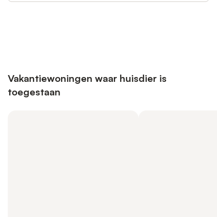
Bespaar tot 10% op veel verblijven
Registreren
met een account.
Vakantiewoningen waar huisdier is
toegestaan