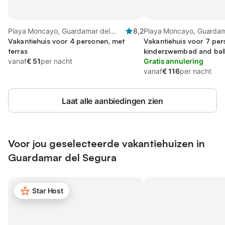
Playa Moncayo, Guardamar del
8,2
Playa Moncayo, Guardam
Segura
Vakantiehuis voor 4 personen, met
Vakantiehuis voor 7 per
terras
kinderzwembad and balk
vanaf
€ 51
per nacht
uitzicht op het meer
Gratis annulering
vanaf
€ 116
per nacht
Laat alle aanbiedingen zien
Voor jou geselecteerde vakantiehuizen in
Guardamar del Segura
Star Host