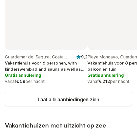
Guardamar del Segura, Costa
9,2
Playa Moncayo, Guardam
Blanca
Vakantiehuis voor 6 personen, with
Segura
Vakantiehuis voor 8 pe
kinderzwembad and sauna as well as
balkon en tuin
tuin
Gratis annulering
Gratis annulering
vanaf
€ 59
per nacht
vanaf
€ 212
per nacht
Laat alle aanbiedingen zien
Vakantiehuizen met uitzicht op zee