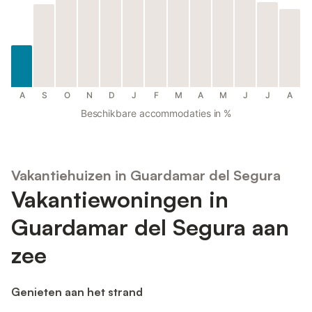
A
S
O
N
D
J
F
M
A
M
J
J
A
Beschikbare accommodaties in %
Vakantiehuizen in Guardamar del Segura
Vakantiewoningen in
Guardamar del Segura aan
zee
Genieten aan het strand