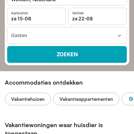
Aankomst
Vertrek
za 15-08
za 22-08
Gasten
ZOEKEN
Accommodaties ontdekken
Vakantiehuizen
Vakantieappartementen
Vakantiewoningen waar huisdier is
toegestaan