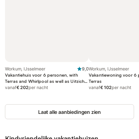
Workum, IJsselmeer
9,0
Workum, IJsselmeer
Vakantiehuis voor 6 personen, with
Vakantiewoning voor 6 
Terras and Whirlpool as well as Uitzicht
Terras
op het meer
vanaf
€ 202
per nacht
vanaf
€ 102
per nacht
Laat alle aanbiedingen zien
Kindvriendelijke vakantiehuizen