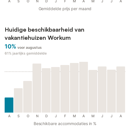
A
S
O
N
D
J
F
M
A
M
J
J
A
Gemiddelde prijs per maand
Huidige beschikbaarheid van
vakantiehuizen Workum
10%
voor augustus
61%
jaarlijks gemiddelde
A
S
O
N
D
J
F
M
A
M
J
J
A
Beschikbare accommodaties in %