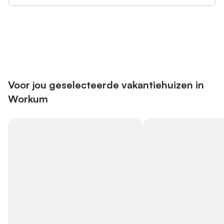
Bespaar tot 10% op veel verblijven
Registreren
met een account.
Voor jou geselecteerde vakantiehuizen in
Workum