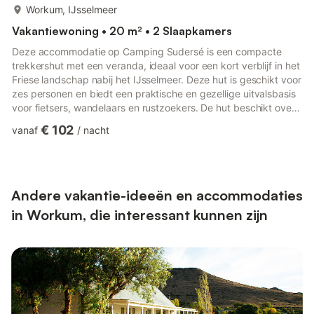
meer...
Workum, IJsselmeer
Vakantiewoning • 20 m² • 2 Slaapkamers
Deze accommodatie op Camping Sudersé is een compacte
trekkershut met een veranda, ideaal voor een kort verblijf in het
Friese landschap nabij het IJsselmeer. Deze hut is geschikt voor
zes personen en biedt een praktische en gezellige uitvalsbasis
voor fietsers, wandelaars en rustzoekers. De hut beschikt over
een stapelbed en een tweepersoonsbed, een kleine keuken
€ 102
vanaf
/
nacht
met koelkast en kookplaat, een eettafel met stoelen en een
overdekt terras waar u ook bij minder goed weer buiten kunt
zitten. De inrichting is eenvoudig maar functioneel, met alles
wat nodig is voor een comfortabel verblijf. De hu...
Andere vakantie-ideeën en accommodaties
in Workum, die interessant kunnen zijn