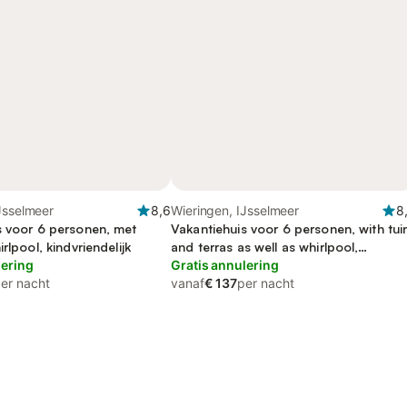
Jsselmeer
8,6
Wieringen, IJsselmeer
8
s voor 6 personen, met
Vakantiehuis voor 6 personen, with tui
rlpool, kindvriendelijk
and terras as well as whirlpool,
lering
kindvriendelijk
Gratis annulering
er nacht
vanaf
€ 137
per nacht