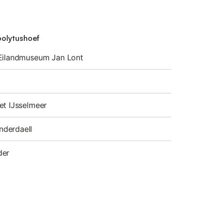
polytushoef
 Eilandmuseum Jan Lont
et IJsselmeer
derdaell
der