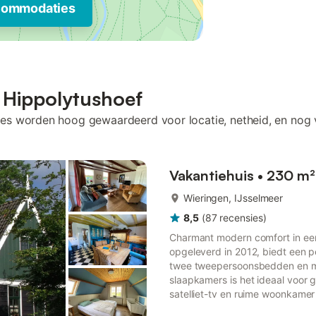
commodaties
 Hippolytushoef
es worden hoog gewaardeerd voor locatie, netheid, en nog 
Vakantiehuis • 230 m²
Wieringen, IJsselmeer
8,5
(
87
recensies
)
Charmant modern comfort in een
opgeleverd in 2012, biedt een p
twee tweepersoonsbedden en m
slaapkamers is het ideaal voor 
satelliet-tv en ruime woonkamer 
van een grote omheinde tuin van