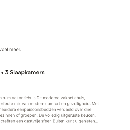
veel meer.
 • 3 Slaapkamers
 ruim vakantiehuis Dit moderne vakantiehuis,
erfecte mix van modern comfort en gezelligheid. Met
eerdere eenpersoonsbedden verdeeld over drie
gezinnen of groepen. De volledig uitgeruste keuken,
creëren een gastvrije sfeer. Buiten kunt u genieten
 circa 400 m² met een veranda en tuinmeubilair. Een