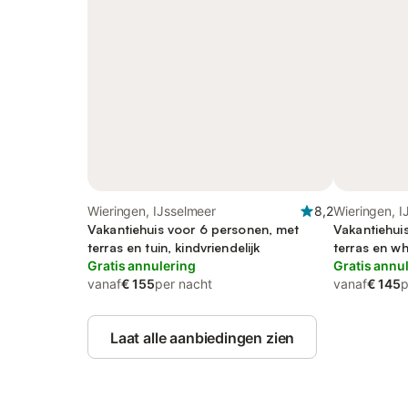
Wieringen, IJsselmeer
8,2
Wieringen, I
Vakantiehuis voor 6 personen, met
Vakantiehui
terras en tuin, kindvriendelijk
terras en whi
Gratis annulering
Gratis annu
vanaf
€ 155
per nacht
vanaf
€ 145
p
Laat alle aanbiedingen zien