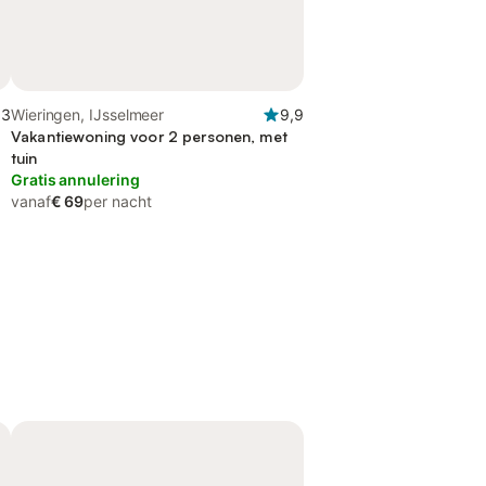
,3
Wieringen, IJsselmeer
9,9
Vakantiewoning voor 2 personen, met
tuin
Gratis annulering
vanaf
€ 69
per nacht