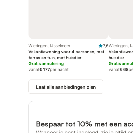
Wieringen, IJsselmeer
7,6
Wieringen, I
Vakantiewoning voor 4 personen, met
Vakantiewon
terras en tuin, met huisdier
huisdier
Gratis annulering
Gratis annu
vanaf
€ 177
per nacht
vanaf
€ 68
pe
Laat alle aanbiedingen zien
Bespaar tot 10% met een ac
Wanneer je bent ingelogd, zie je altijd on