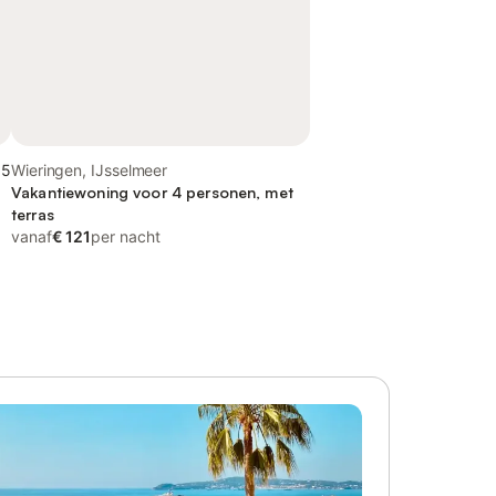
,5
Wieringen, IJsselmeer
Vakantiewoning voor 4 personen, met
terras
vanaf
€ 121
per nacht