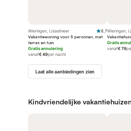
Wieringen, IJsselmeer
8,7
Wieringen, I
Vakantiewoning voor 5 personen, met
Vakantiehui
terras en tuin
Gratis annu
Gratis annulering
vanaf
€ 79
pe
vanaf
€ 49
per nacht
Laat alle aanbiedingen zien
Kindvriendelijke vakantiehuize