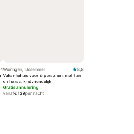
,4
Wieringen, IJsselmeer
8,8
n
Vakantiehuis voor 6 personen, met tuin
en terras, kindvriendelijk
Gratis annulering
vanaf
€ 139
per nacht