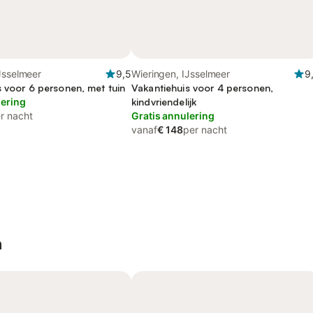
Jsselmeer
9,5
Wieringen, IJsselmeer
9
s voor 6 personen, met tuin
Vakantiehuis voor 4 personen,
lering
kindvriendelijk
r nacht
Gratis annulering
vanaf
€ 148
per nacht
n