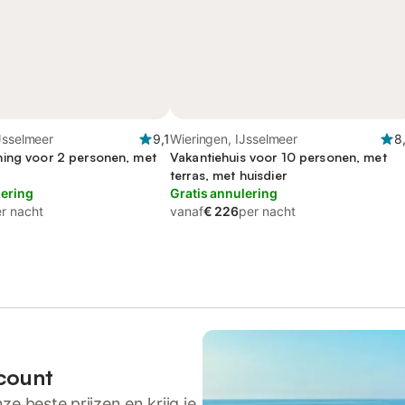
Jsselmeer
9,1
Wieringen, IJsselmeer
8
ing voor 2 personen, met
Vakantiehuis voor 10 personen, met
terras, met huisdier
lering
Gratis annulering
r nacht
vanaf
€ 226
per nacht
count
ze beste prijzen en krijg je