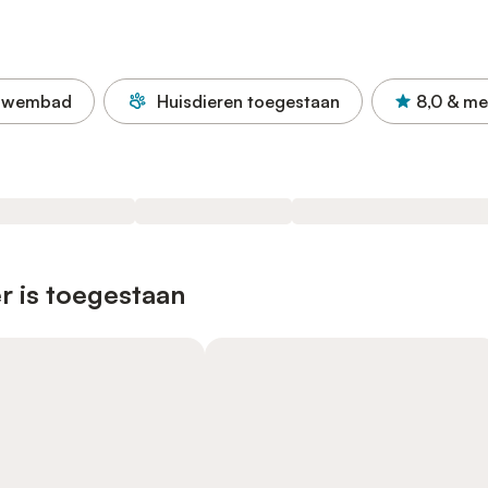
Zwembad
Huisdieren toegestaan
8,0
& me
r is toegestaan