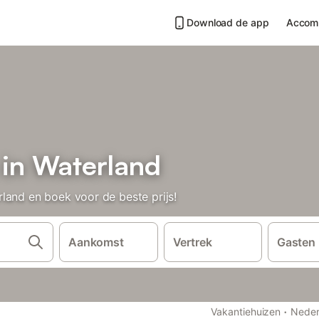
Download de app
Accom
 in Waterland
land en boek voor de beste prijs!
Aankomst
Vertrek
Gasten
·
Vakantiehuizen
Neder