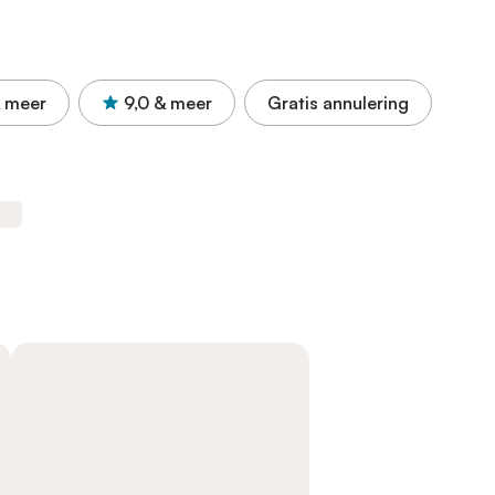
 meer
9,0
& meer
Gratis annulering