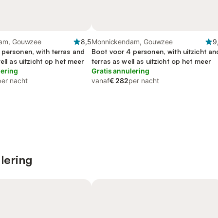
am, Gouwzee
8,5
Monnickendam, Gouwzee
9
 personen, with terras and
Boot voor 4 personen, with uitzicht an
well as uitzicht op het meer
terras as well as uitzicht op het meer
lering
Gratis annulering
per nacht
vanaf
€ 282
per nacht
lering