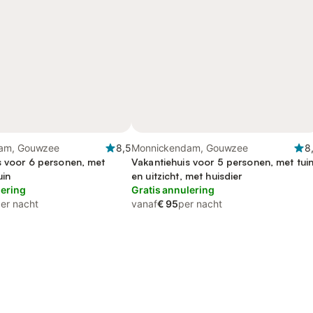
am, Gouwzee
8,5
Monnickendam, Gouwzee
8
s voor 6 personen, met
Vakantiehuis voor 5 personen, met tui
uin
en uitzicht, met huisdier
lering
Gratis annulering
er nacht
vanaf
€ 95
per nacht