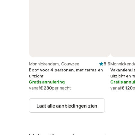
Monnickendam, Gouwzee
8,6
Monnickend
Boot voor 4 personen, met terras en
Vakantiehui
uitzicht
uitzicht en t
Gratis annulering
Gratis annu
vanaf
€ 280
per nacht
vanaf
€ 120
p
Laat alle aanbiedingen zien