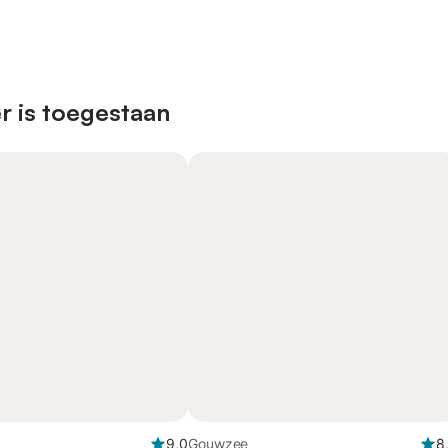
r is toegestaan
9,0
Gouwzee
8