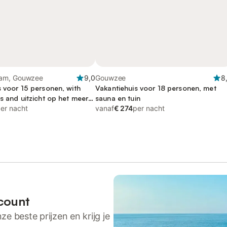
am, Gouwzee
9,0
Gouwzee
8
s voor 15 personen, with
Vakantiehuis voor 18 personen, met
s and uitzicht op het meer
sauna en tuin
erras
er nacht
vanaf
€ 274
per nacht
count
ze beste prijzen en krijg je