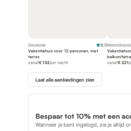
Gouwzee
8,0
Monnickend
Vakantiehuis voor 12 personen, met
Vakantiehui
terras
balkon/terra
vanaf
€ 132
per nacht
as well as t
vanaf
€ 321
p
Laat alle aanbiedingen zien
Bespaar tot 10% met een ac
Wanneer je bent ingelogd, zie je altijd on