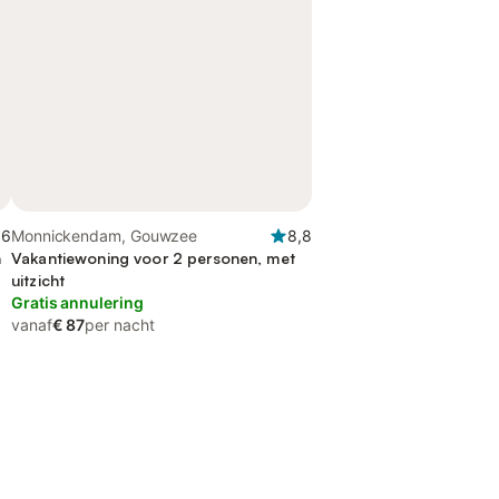
,6
Monnickendam, Gouwzee
8,8
n
Vakantiewoning voor 2 personen, met
uitzicht
Gratis annulering
vanaf
€ 87
per nacht