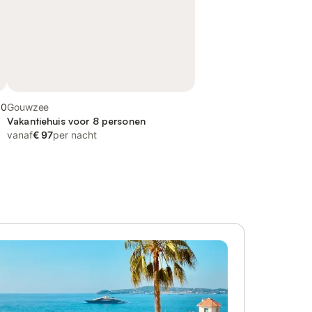
,0
Gouwzee
Vakantiehuis voor 8 personen
vanaf
€ 97
per nacht