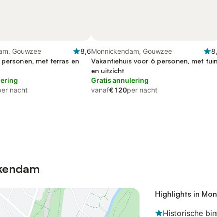
am, Gouwzee
8,6
Monnickendam, Gouwzee
8
 personen, met terras en
Vakantiehuis voor 6 personen, met tui
en uitzicht
lering
Gratis annulering
per nacht
vanaf
€ 120
per nacht
ckendam
Highlights in M
Historische bi