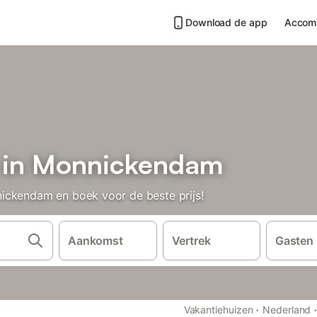
Download de app
Accom
n in Monnickendam
ickendam en boek voor de beste prijs!
Aankomst
Vertrek
Gasten
·
Vakantiehuizen
Nederland