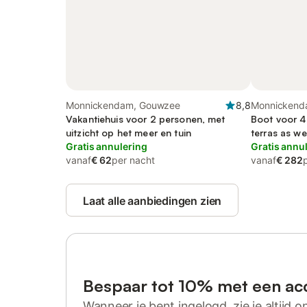
Monnickendam, Gouwzee
8,8
Monnickend
Vakantiehuis voor 2 personen, met
Boot voor 4 
uitzicht op het meer en tuin
terras as we
Gratis annulering
Gratis annu
vanaf
€ 62
per nacht
vanaf
€ 282
Laat alle aanbiedingen zien
Bespaar tot 10% met een ac
Wanneer je bent ingelogd, zie je altijd on