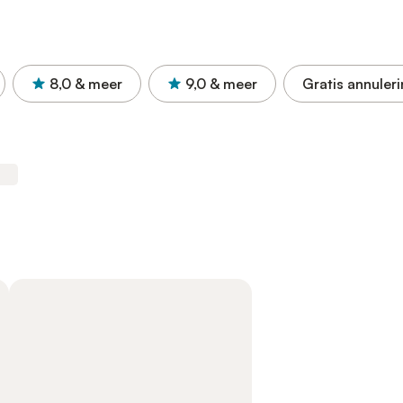
8,0
& meer
9,0
& meer
Gratis annuler