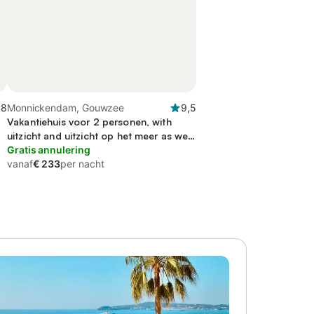
,8
Monnickendam, Gouwzee
9,5
Vakantiehuis voor 2 personen, with
uitzicht and uitzicht op het meer as well
as tuin
Gratis annulering
vanaf
€ 233
per nacht