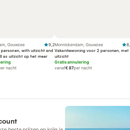
am, Gouwzee
9,2
Monnickendam, Gouwzee
8
personen, with uitzicht and
Vakantiewoning voor 2 personen, met
ll as uitzicht op het meer
uitzicht
lering
Gratis annulering
per nacht
vanaf
€ 87
per nacht
count
ze beste prijzen en krijg je