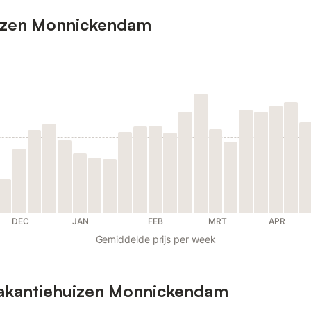
uizen Monnickendam
DEC
JAN
FEB
MRT
APR
Gemiddelde prijs per week
vakantiehuizen Monnickendam