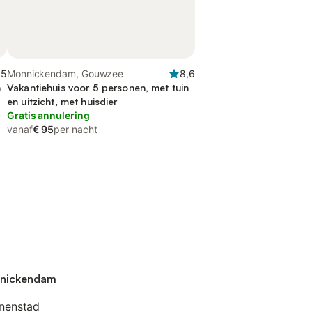
,5
Monnickendam, Gouwzee
8,6
n
Vakantiehuis voor 5 personen, met tuin
en uitzicht, met huisdier
Gratis annulering
vanaf
€ 95
per nacht
onnickendam
nnenstad