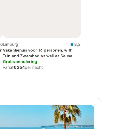
,6
Limburg
8,3
in
Vakantiehuis voor 13 personen, with
Tuin and Zwembad as well as Sauna
Gratis annulering
vanaf
€ 254
per nacht