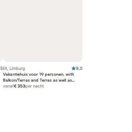
,5
Ell, Limburg
9,0
Vakantiehuis voor 19 personen, with
Balkon/Terras and Terras as well as
Sauna and Uitzicht op het meer
vanaf
€ 353
per nacht