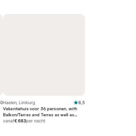
,0
Haelen, Limburg
8,5
Vakantiehuis voor 36 personen, with
Balkon/Terras and Terras as well as
Uitzicht op het meer
vanaf
€ 683
per nacht