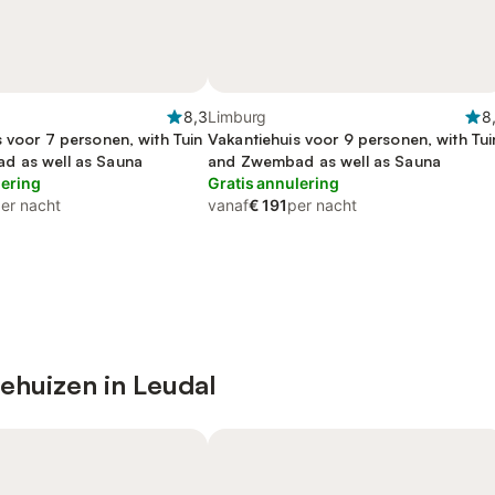
8,3
Limburg
8
 voor 7 personen, with Tuin
Vakantiehuis voor 9 personen, with Tui
d as well as Sauna
and Zwembad as well as Sauna
lering
Gratis annulering
er nacht
vanaf
€ 191
per nacht
ehuizen in Leudal