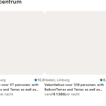
 centrum
burg
10,0
Haelen, Limburg
8
s voor 97 personen, with
Vakantiehuis voor 108 personen, with
s and Terras as well as
Balkon/Terras and Terras as well as
het meer
per nacht
Uitzicht op het meer
vanaf
€ 1.560
per nacht