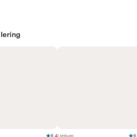
lering
8,4
Limburg
8