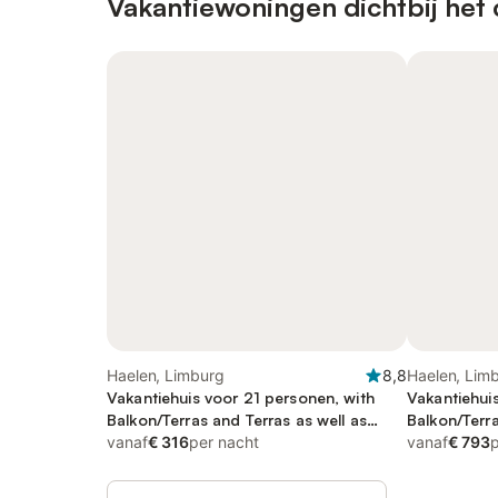
Vakantiewoningen dichtbij het
Haelen, Limburg
8,8
Haelen, Lim
Vakantiehuis voor 21 personen, with
Vakantiehui
Balkon/Terras and Terras as well as
Balkon/Terra
Uitzicht op het meer
vanaf
€ 316
per nacht
Uitzicht op 
vanaf
€ 793