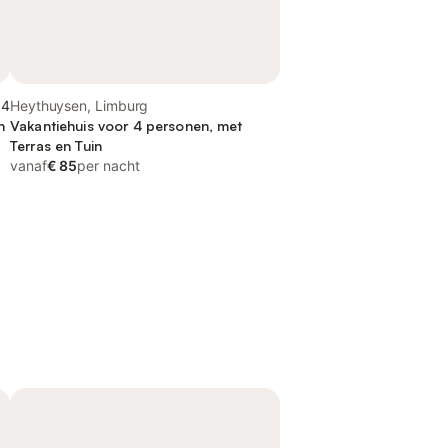
,4
Heythuysen, Limburg
n
Vakantiehuis voor 4 personen, met
Terras en Tuin
vanaf
€ 85
per nacht