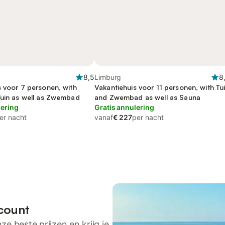
8,5
Limburg
8
s voor 7 personen, with
Vakantiehuis voor 11 personen, with Tu
Tuin as well as Zwembad
and Zwembad as well as Sauna
lering
Gratis annulering
er nacht
vanaf
€ 227
per nacht
count
ze beste prijzen en krijg je