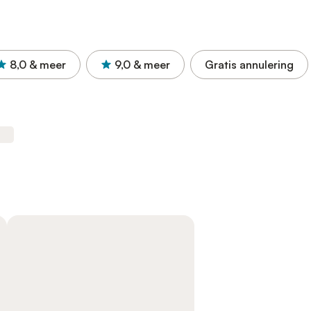
8,0
& meer
9,0
& meer
Gratis annulering