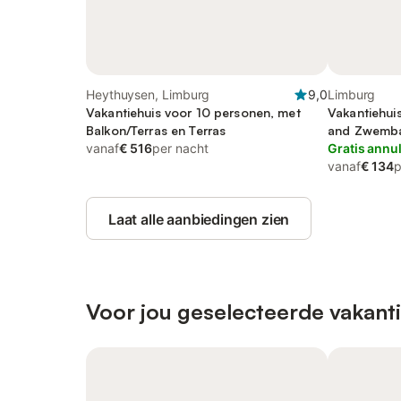
Heythuysen, Limburg
9,0
Limburg
Vakantiehuis voor 10 personen, met
Vakantiehuis
Balkon/Terras en Terras
and Zwemba
vanaf
€ 516
per nacht
Gratis annu
vanaf
€ 134
p
Laat alle aanbiedingen zien
Voor jou geselecteerde vakanti