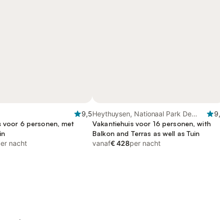
9,5
Heythuysen, Nationaal Park De
9
s voor 6 personen, met
Groote Peel
Vakantiehuis voor 16 personen, with
in
Balkon and Terras as well as Tuin
er nacht
vanaf
€ 428
per nacht