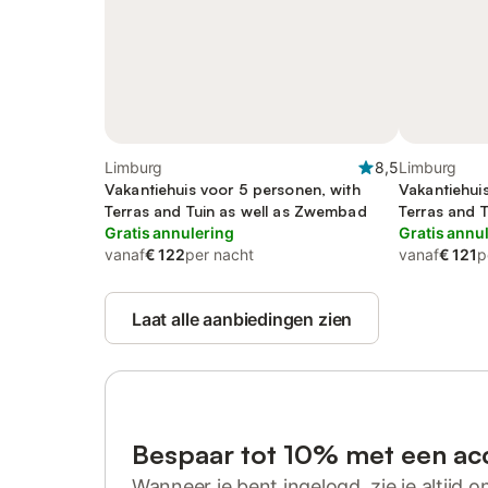
Limburg
8,5
Limburg
Vakantiehuis voor 5 personen, with
Vakantiehui
Terras and Tuin as well as Zwembad
Terras and 
Gratis annulering
Gratis annu
vanaf
€ 122
per nacht
vanaf
€ 121
p
Laat alle aanbiedingen zien
Bespaar tot 10% met een ac
Wanneer je bent ingelogd, zie je altijd on