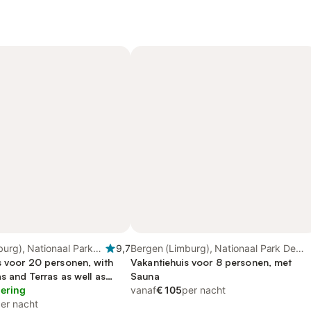
urg), Nationaal Park
9,7
Bergen (Limburg), Nationaal Park De
nen
s voor 20 personen, with
Maasduinen
Vakantiehuis voor 8 personen, met
s and Terras as well as
Sauna
lering
vanaf
€ 105
per nacht
er nacht