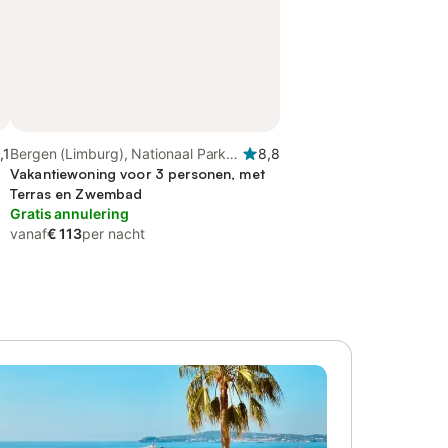
,1
Bergen (Limburg), Nationaal Park
8,8
De Maasduinen
Vakantiewoning voor 3 personen, met
Terras en Zwembad
Gratis annulering
vanaf
€ 113
per nacht