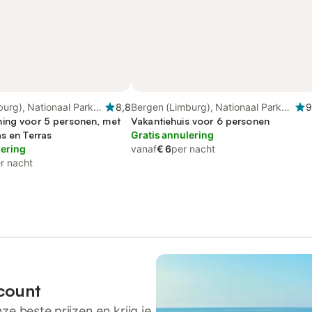
urg), Nationaal Park
8,8
Bergen (Limburg), Nationaal Park
9
nen
ing voor 5 personen, met
De Maasduinen
Vakantiehuis voor 6 personen
s en Terras
Gratis annulering
lering
vanaf
€ 6
per nacht
r nacht
count
ze beste prijzen en krijg je