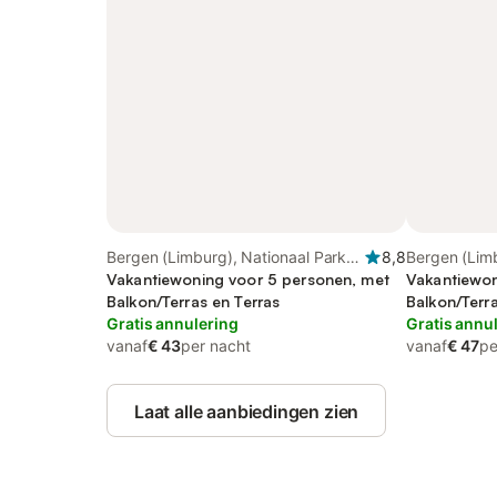
Bergen (Limburg), Nationaal Park
8,8
Bergen (Limb
De Maasduinen
Vakantiewoning voor 5 personen, met
De Maasdui
Vakantiewon
Balkon/Terras en Terras
Balkon/Terra
Gratis annulering
Gratis annu
vanaf
€ 43
per nacht
vanaf
€ 47
pe
Laat alle aanbiedingen zien