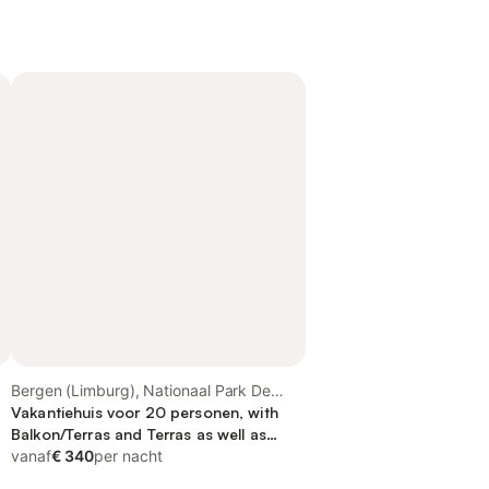
Bergen (Limburg), Nationaal Park De
Maasduinen
Vakantiehuis voor 20 personen, with
Balkon/Terras and Terras as well as
Sauna
vanaf
€ 340
per nacht