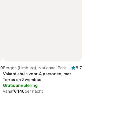
,9
Bergen (Limburg), Nationaal Park
8,7
De Maasduinen
Vakantiehuis voor 4 personen, met
Terras en Zwembad
Gratis annulering
vanaf
€ 146
per nacht