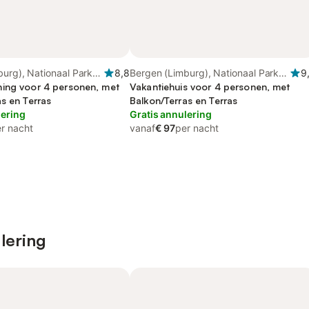
urg), Nationaal Park
8,8
Bergen (Limburg), Nationaal Park
9
nen
ing voor 4 personen, met
De Maasduinen
Vakantiehuis voor 4 personen, met
s en Terras
Balkon/Terras en Terras
lering
Gratis annulering
r nacht
vanaf
€ 97
per nacht
lering