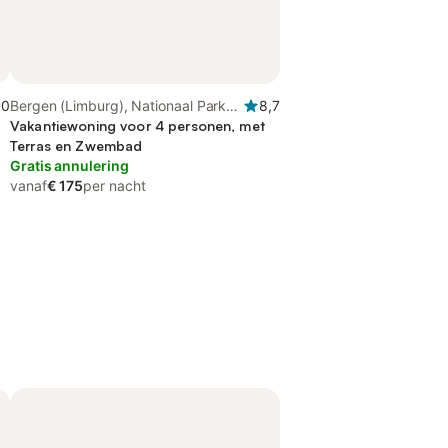
,0
Bergen (Limburg), Nationaal Park
8,7
De Maasduinen
Vakantiewoning voor 4 personen, met
Terras en Zwembad
Gratis annulering
vanaf
€ 175
per nacht