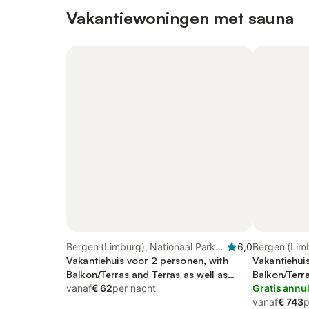
Vakantiewoningen met sauna
Bergen (Limburg), Nationaal Park
6,0
Bergen (Limb
De Maasduinen
Vakantiehuis voor 2 personen, with
De Maasdui
Vakantiehui
Balkon/Terras and Terras as well as
Balkon/Terra
Sauna
vanaf
€ 62
per nacht
Sauna
Gratis annu
vanaf
€ 743
p