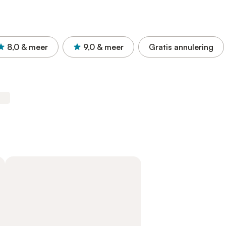
8,0
& meer
9,0
& meer
Gratis annulering