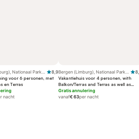
urg), Nationaal Park
8,9
Bergen (Limburg), Nationaal Park
8
nen
ing voor 6 personen, met
De Maasduinen
Vakantiehuis voor 4 personen, with
s en Terras
Balkon/Terras and Terras as well as
lering
Uitzicht op het meer
Gratis annulering
r nacht
vanaf
€ 63
per nacht