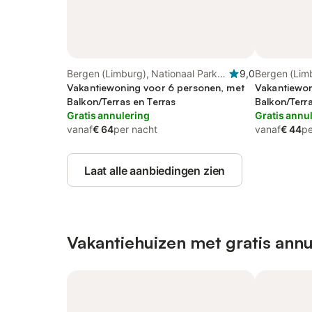
Bergen (Limburg), Nationaal Park
9,0
Bergen (Limb
De Maasduinen
Vakantiewoning voor 6 personen, met
De Maasdui
Vakantiewon
Balkon/Terras en Terras
Balkon/Terra
Gratis annulering
Gratis annu
vanaf
€ 64
per nacht
vanaf
€ 44
pe
Laat alle aanbiedingen zien
Vakantiehuizen met gratis annu