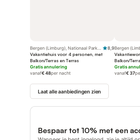
Bergen (Limburg), Nationaal Park
8,9
Bergen (Limb
De Maasduinen
Vakantiehuis voor 4 personen, met
De Maasdui
Vakantiewon
Balkon/Terras en Terras
Balkon/Terra
Gratis annulering
Gratis annu
vanaf
€ 48
per nacht
vanaf
€ 37
pe
Laat alle aanbiedingen zien
Bespaar tot 10% met een ac
Wanneer je bent ingelogd, zie je altijd on