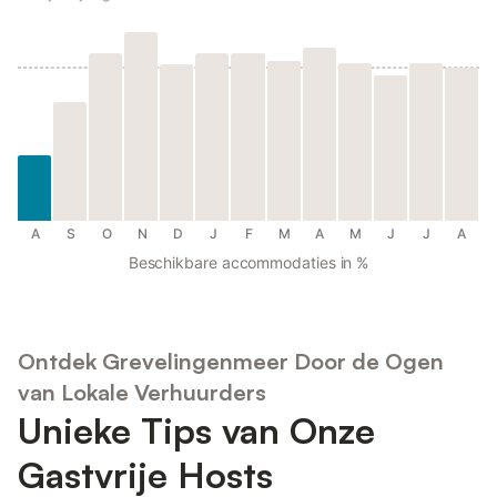
A
S
O
N
D
J
F
M
A
M
J
J
A
Beschikbare accommodaties in %
Ontdek Grevelingenmeer Door de Ogen
van Lokale Verhuurders
Unieke Tips van Onze
Gastvrije Hosts