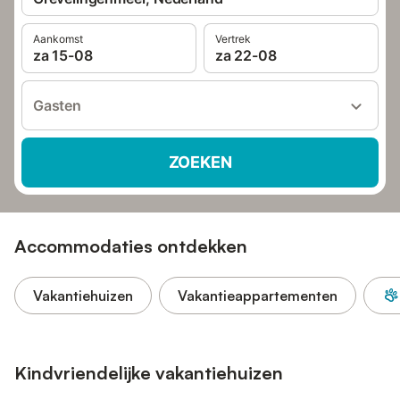
Aankomst
Vertrek
za 15-08
za 22-08
Gasten
ZOEKEN
Accommodaties ontdekken
Vakantiehuizen
Vakantieappartementen
Kindvriendelijke vakantiehuizen