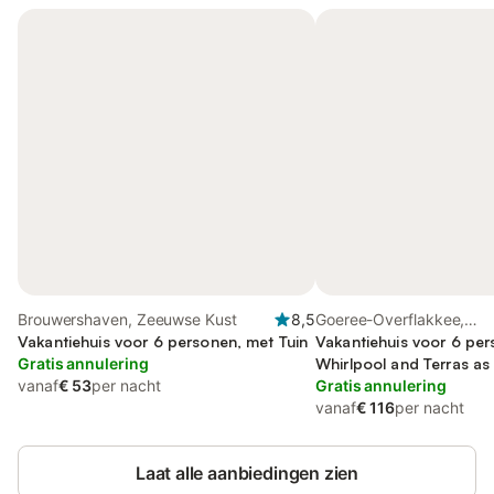
Brouwershaven, Zeeuwse Kust
8,5
Goeree-Overflakkee,
Vakantiehuis voor 6 personen, met Tuin
Grevelingenmeer
Vakantiehuis voor 6 per
Gratis annulering
Whirlpool and Terras as 
vanaf
€ 53
per nacht
Gratis annulering
vanaf
€ 116
per nacht
Laat alle aanbiedingen zien