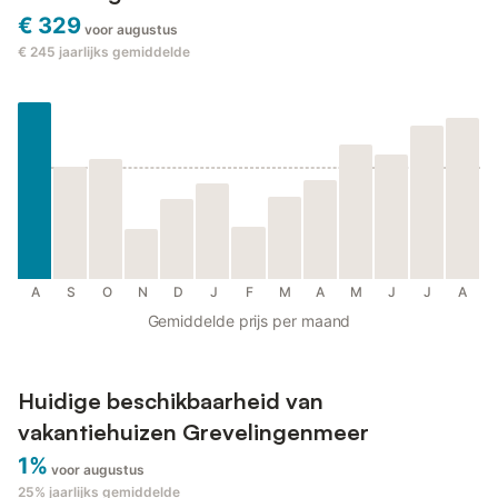
€ 329
voor augustus
€ 245
jaarlijks gemiddelde
A
S
O
N
D
J
F
M
A
M
J
J
A
Gemiddelde prijs per maand
Huidige beschikbaarheid van
vakantiehuizen Grevelingenmeer
1%
voor augustus
25%
jaarlijks gemiddelde