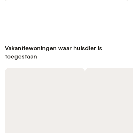
Bespaar tot 10% op veel verblijven
Registreren
met een account.
Vakantiewoningen waar huisdier is
toegestaan