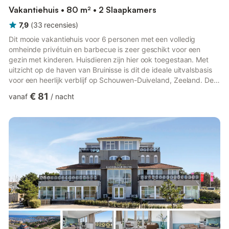
Vakantiehuis • 80 m² • 2 Slaapkamers
7,9
(
33
recensies
)
Dit mooie vakantiehuis voor 6 personen met een volledig
omheinde privétuin en barbecue is zeer geschikt voor een
gezin met kinderen. Huisdieren zijn hier ook toegestaan. Met
uitzicht op de haven van Bruinisse is dit de ideale uitvalsbasis
voor een heerlijk verblijf op Schouwen-Duiveland, Zeeland. De
gezellige woonkamer heeft een leuke zithoek, een eettafel en
€ 81
vanaf
/
nacht
een volledig uitgeruste keuken. 2 slaapkamers, één met 1
tweepersoonsbed en 1 eenpersoonsbed en één met 2
eenpersoonsbedden. Er is ook een kinderbedje en kinderstoel
aanwezig. Op het terrein voor het huis, gelegen aan de haven,
is een ...