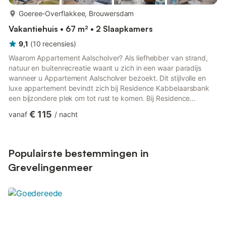
meer...
Goeree-Overflakkee, Brouwersdam
Vakantiehuis • 67 m² • 2 Slaapkamers
9,1
(
10
recensies
)
Waarom Appartement Aalscholver? Als liefhebber van strand,
natuur en buitenrecreatie waant u zich in een waar paradijs
wanneer u Appartement Aalscholver bezoekt. Dit stijlvolle en
luxe appartement bevindt zich bij Residence Kabbelaarsbank
een bijzondere plek om tot rust te komen. Bij Residence
Kabbelaarsbank kunt u kiezen uit 6 appartementen op de
€ 115
vanaf
/
nacht
eerste etage en 4 appartementen op de begane grond. Uw
fietsen, surfspullen en dergelijken kunt u opbergen in uw eigen
afsluitbare berging in de kelder van het complex. Dit is dus de
ideale uitvalsbasis voor alle watersportfanaten. Iedere kelder
Populairste bestemmingen in
h...
Grevelingenmeer