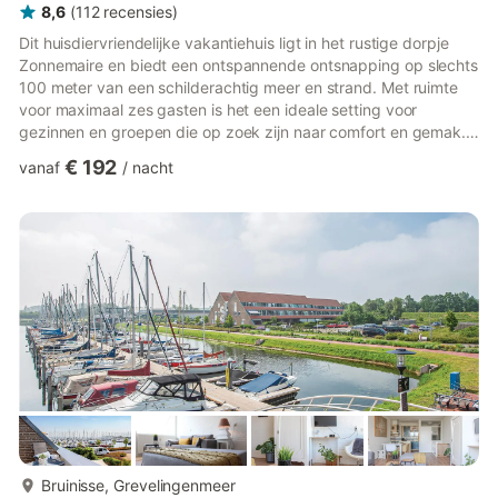
8,6
(
112
recensies
)
Dit huisdiervriendelijke vakantiehuis ligt in het rustige dorpje
Zonnemaire en biedt een ontspannende ontsnapping op slechts
100 meter van een schilderachtig meer en strand. Met ruimte
voor maximaal zes gasten is het een ideale setting voor
gezinnen en groepen die op zoek zijn naar comfort en gemak.
De accommodatie ligt op korte afstand van Zierikzee,
€ 192
vanaf
/
nacht
Scharendijke en Brouwershaven, waardoor bezoekers de
charmante landschappen, historische bezienswaardigheden en
kustschoonheid van Zeeland kunnen verkennen. Binnen
beschikt het huis over een ruime woonkamer met
entertainmentmogelijkheden, een ...
meer...
Bruinisse, Grevelingenmeer