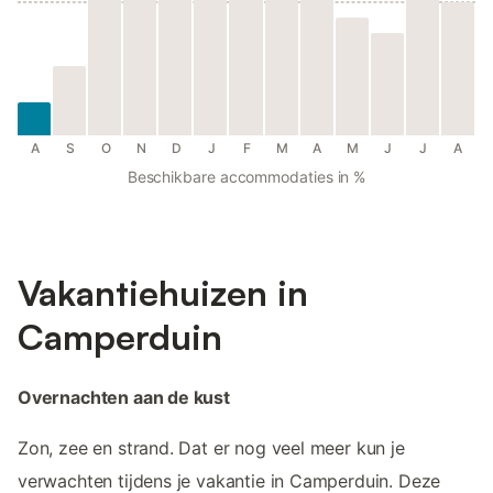
A
S
O
N
D
J
F
M
A
M
J
J
A
Beschikbare accommodaties in %
Vakantiehuizen in
Camperduin
Overnachten aan de kust
Zon, zee en strand. Dat er nog veel meer kun je
verwachten tijdens je vakantie in Camperduin. Deze