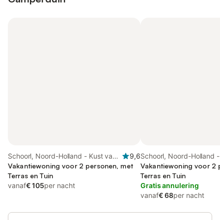
Schoorl, Noord-Holland - Kust van
9,6
Schoorl, Noord-Holland -
de Noordzee
Vakantiewoning voor 2 personen, met
de Noordzee
Vakantiewoning voor 2 
Terras en Tuin
Terras en Tuin
vanaf
€ 105
per nacht
Gratis annulering
vanaf
€ 68
per nacht