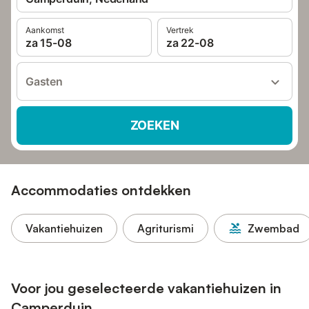
Aankomst
Vertrek
za 15-08
za 22-08
Gasten
ZOEKEN
Accommodaties ontdekken
Vakantiehuizen
Agriturismi
Zwembad
Voor jou geselecteerde vakantiehuizen in
Camperduin