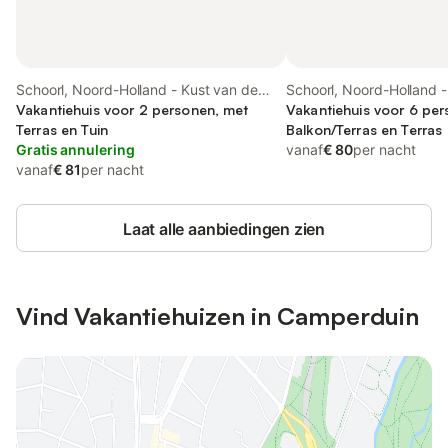
Schoorl, Noord-Holland - Kust van de
Schoorl, Noord-Holland -
Noordzee
Vakantiehuis voor 2 personen, met
Noordzee
Vakantiehuis voor 6 pe
Terras en Tuin
Balkon/Terras en Terras
Gratis annulering
vanaf
€ 80
per nacht
vanaf
€ 81
per nacht
Laat alle aanbiedingen zien
Vind Vakantiehuizen in Camperduin