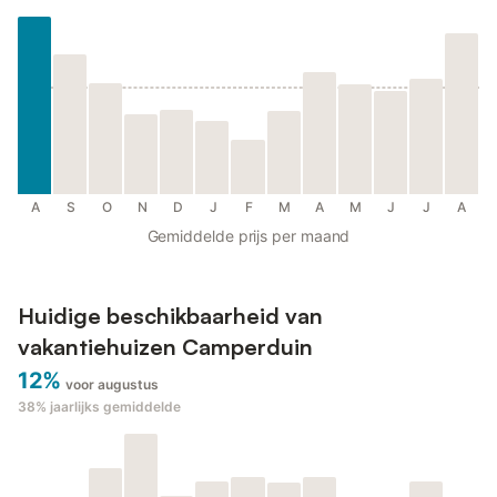
A
S
O
N
D
J
F
M
A
M
J
J
A
Gemiddelde prijs per maand
Huidige beschikbaarheid van
vakantiehuizen Camperduin
12%
voor augustus
38%
jaarlijks gemiddelde