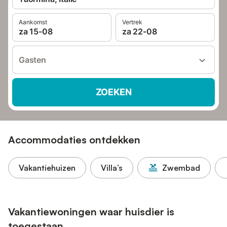
Aankomst
Vertrek
za 15-08
za 22-08
Gasten
ZOEKEN
Accommodaties ontdekken
Vakantiehuizen
Villa’s
Zwembad
Vakantiewoningen waar huisdier is
toegestaan