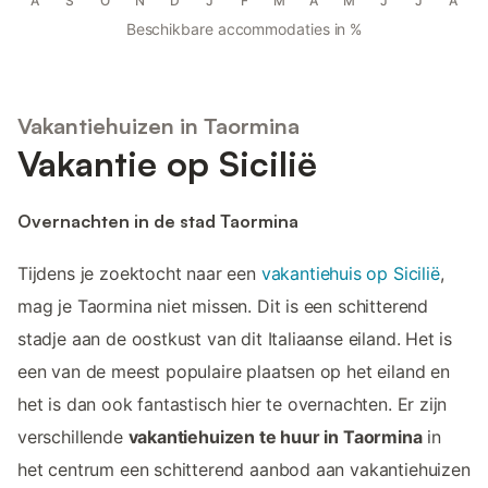
A
S
O
N
D
J
F
M
A
M
J
J
A
Beschikbare accommodaties in %
Vakantiehuizen in Taormina
Vakantie op Sicilië
Overnachten in de stad Taormina
Tijdens je zoektocht naar een
vakantiehuis op Sicilië
,
mag je Taormina niet missen. Dit is een schitterend
stadje aan de oostkust van dit Italiaanse eiland. Het is
een van de meest populaire plaatsen op het eiland en
het is dan ook fantastisch hier te overnachten. Er zijn
verschillende
vakantiehuizen te huur in Taormina
in
het centrum een schitterend aanbod aan vakantiehuizen