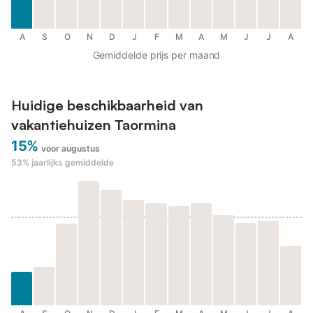
A
S
O
N
D
J
F
M
A
M
J
J
A
Gemiddelde prijs per maand
Huidige beschikbaarheid van
vakantiehuizen Taormina
15%
voor augustus
53%
jaarlijks gemiddelde