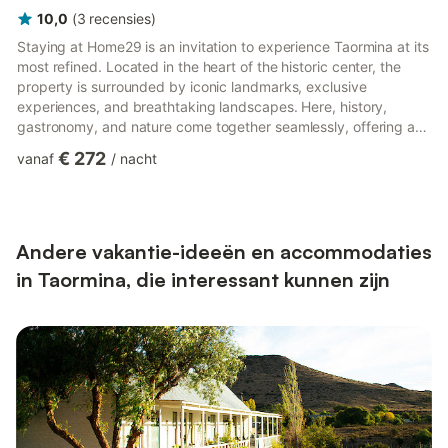
10,0
(
3
recensies
)
Staying at Home29 is an invitation to experience Taormina at its
most refined. Located in the heart of the historic center, the
property is surrounded by iconic landmarks, exclusive
experiences, and breathtaking landscapes. Here, history,
gastronomy, and nature come together seamlessly, offering a
stay defined by style, authenticity, and understated luxury. A
€ 272
vanaf
/
nacht
Historic Setting of Rare Beauty From Home29, Taormina unfolds
effortlessly, step by step: The Greek Theatre (Teatro Greco) –
One of the world’s most extraordinary ancient amphitheaters,
dramatically set between sea and sky, with sweepi...
Andere vakantie-ideeën en accommodaties
in Taormina, die interessant kunnen zijn