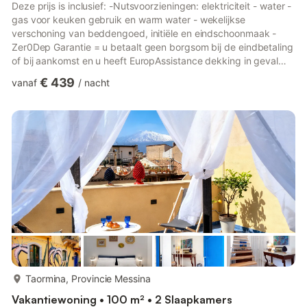
Deze prijs is inclusief: -Nutsvoorzieningen: elektriciteit - water -
gas voor keuken gebruik en warm water - wekelijkse
verschoning van beddengoed, initiële en eindschoonmaak -
Zer0Dep Garantie = u betaalt geen borgsom bij de eindbetaling
of bij aankomst en u heeft EuropAssistance dekking in geval
van accidentele schade aan de accommodatie tijdens uw
€ 439
vanaf
/
nacht
verblijf (tot maximaal € 1.500,00 en met de vermelde
beperkingen). De prijs is exclusief: Verplichte extra schoonmaak
bij aanwezigheid van huisdieren (€ 50,00/week/dier)
Toeristenbelasting (€ 3,00 per persoon per nacht voor de
eerste 10 nachten...
meer...
Taormina, Provincie Messina
Vakantiewoning • 100 m² • 2 Slaapkamers