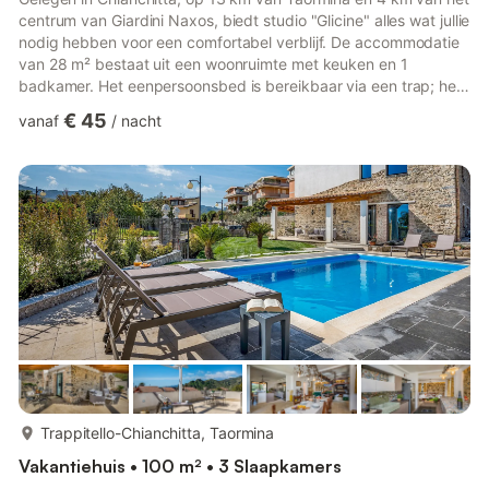
centrum van Giardini Naxos, biedt studio "Glicine" alles wat jullie
nodig hebben voor een comfortabel verblijf. De accommodatie
van 28 m² bestaat uit een woonruimte met keuken en 1
badkamer. Het eenpersoonsbed is bereikbaar via een trap; het
derde bed bevindt zich op de zolder, ook bereikbaar via een
€ 45
vanaf
/
nacht
trap. Er is plaats voor maximaal 3 personen. Verder zijn er een
tv, airconditioning en een wasmachine aanwezig. Het
vakantiehuis beschikt over een eigen balkon, ideaal om 's
avonds te ontspannen. Openbaar vervoer is gemakkelijk te vo...
meer...
Trappitello-Chianchitta, Taormina
Vakantiehuis • 100 m² • 3 Slaapkamers