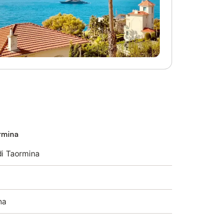
ormina
di Taormina
na