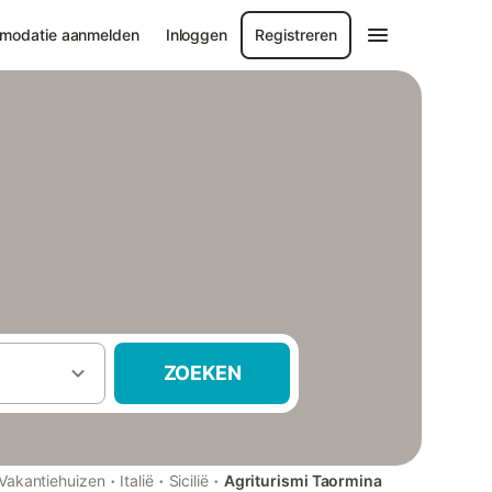
modatie aanmelden
Inloggen
Registreren
ZOEKEN
·
·
·
Vakantiehuizen
Italië
Sicilië
Agriturismi Taormina