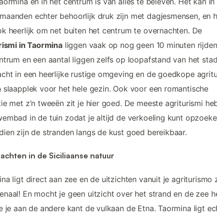
aormina en in het centrum is van alles te beleven. Het kan in
aanden echter behoorlijk druk zijn met dagjesmensen, en h
k heerlijk om net buiten het centrum te overnachten. De
rismi in Taormina
liggen vaak op nog geen 10 minuten rijde
ntrum en een aantal liggen zelfs op loopafstand van het stad
cht in een heerlijke rustige omgeving en de goedkope agritu
 slaapplek voor het hele gezin. Ook voor een romantische
ie met z’n tweeën zit je hier goed. De meeste agriturismi h
embad in de tuin zodat je altijd de verkoeling kunt opzoeke
ien zijn de stranden langs de kust goed bereikbaar.
chten in de Siciliaanse natuur
na ligt direct aan zee en de uitzichten vanuit je agriturismo z
naal! En mocht je geen uitzicht over het strand en de zee 
e je aan de andere kant de vulkaan de Etna. Taormina ligt ec