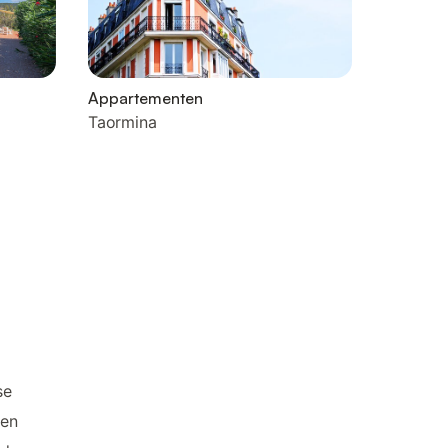
Appartementen
Taormina
se
den