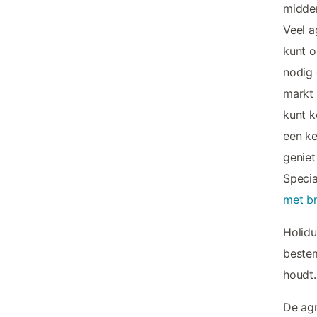
midden
Veel a
kunt o
nodig 
markt 
kunt k
een ke
geniet
Specia
met b
Holid
bestem
houdt.
De agr