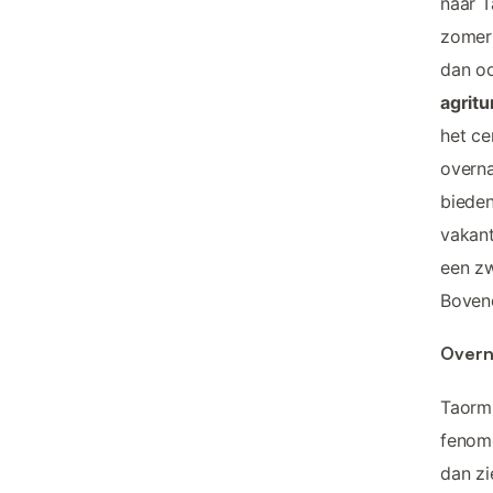
naar T
zomerm
dan oo
agritu
het ce
overna
bieden
vakant
een zw
Bovend
Overna
Taormi
fenome
dan zi