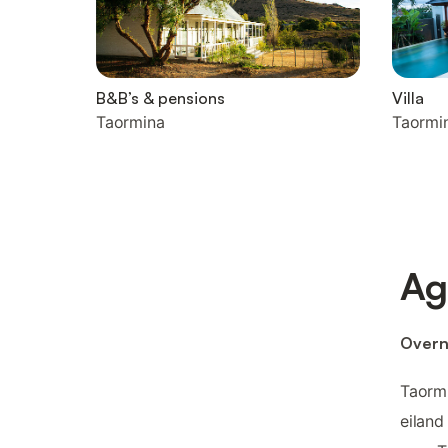
B&B’s & pensions
Villa
Taormina
Taormi
Ag
Overn
Taormi
eiland