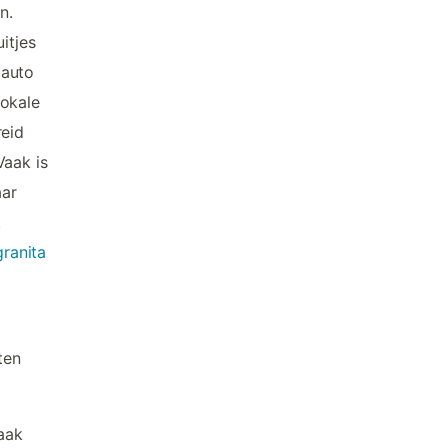
n.
itjes
 auto
lokale
reid
Vaak is
aar
.
granita
ten
Maak