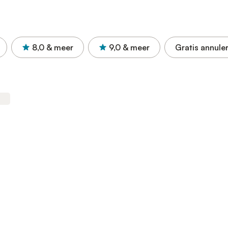
8,0
& meer
9,0
& meer
Gratis annule