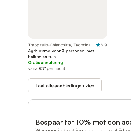
Trappitello-Chianchitta, Taormina
6,9
Agriturismo voor 3 personen, met
balkon en tuin
Gratis annulering
vanaf
€ 71
per nacht
Laat alle aanbiedingen zien
Bespaar tot 10% met een ac
Wanneer je bent ingelogd, zie je altijd on