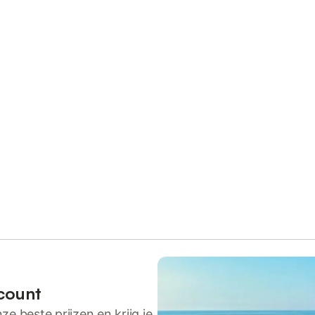
count
ze beste prijzen en krijg je