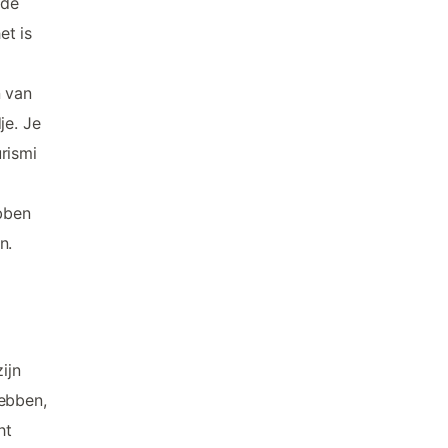
 de
et is
n van
je. Je
rismi
ebben
n.
ijn
hebben,
ht