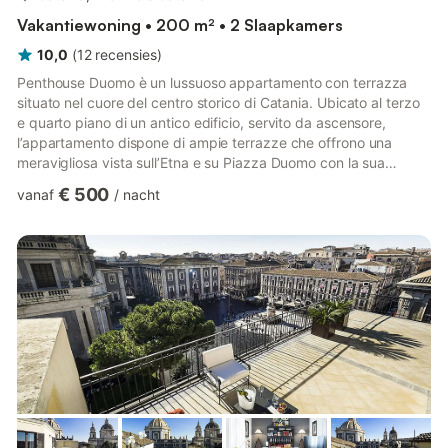
Vakantiewoning • 200 m² • 2 Slaapkamers
10,0
(
12
recensies
)
Penthouse Duomo è un lussuoso appartamento con terrazza
situato nel cuore del centro storico di Catania. Ubicato al terzo
e quarto piano di un antico edificio, servito da ascensore,
l’appartamento dispone di ampie terrazze che offrono una
meravigliosa vista sull’Etna e su Piazza Duomo con la sua
fontana dell’Elefante, simbolo della città. La posizione
€ 500
vanaf
/
nacht
centralissima della dimora consente di raggiungere
comodamente a piedi i negozi della storica via Etnea, il
caratteristico mercato del pesce, i locali serali della barocca via
Crociferi e tutti i monumenti, le chiese ed i luoghi d’interesse di...