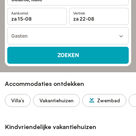
Aankomst
Vertrek
za 15-08
za 22-08
Gasten
ZOEKEN
Accommodaties ontdekken
Villa’s
Vakantiehuizen
Zwembad
Kindvriendelijke vakantiehuizen