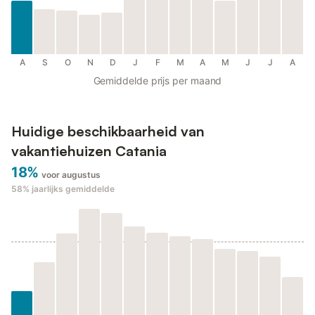
A
S
O
N
D
J
F
M
A
M
J
J
A
Gemiddelde prijs per maand
Huidige beschikbaarheid van
vakantiehuizen Catania
18%
voor augustus
58%
jaarlijks gemiddelde