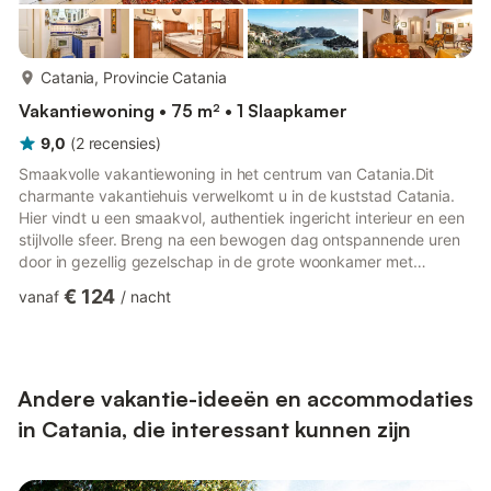
meer...
Catania, Provincie Catania
Vakantiewoning • 75 m² • 1 Slaapkamer
9,0
(
2
recensies
)
Smaakvolle vakantiewoning in het centrum van Catania.Dit
charmante vakantiehuis verwelkomt u in de kuststad Catania.
Hier vindt u een smaakvol, authentiek ingericht interieur en een
stijlvolle sfeer. Breng na een bewogen dag ontspannende uren
door in gezellig gezelschap in de grote woonkamer met
mezzanine.U verblijft in het historische centrum van Catania, op
€ 124
vanaf
/
nacht
een steenworp afstand van het Romeinse amfitheater en het
Piazza Università, evenals de beroemde Via dei Crociferi, het
centrum van het nachtleven van Catania. De flat biedt een
uitstekend uitgangspunt om Catania en de andere steden va...
Andere vakantie-ideeën en accommodaties
in Catania, die interessant kunnen zijn