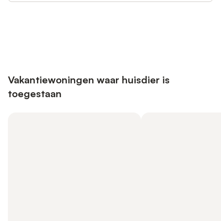
Bespaar tot 10% op veel verblijven
Registreren
met een account.
Vakantiewoningen waar huisdier is
toegestaan