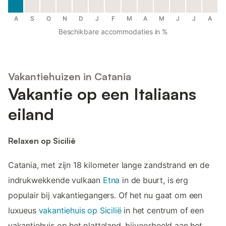
A
S
O
N
D
J
F
M
A
M
J
J
A
Beschikbare accommodaties in %
Vakantiehuizen in Catania
Vakantie op een Italiaans
eiland
Relaxen op Sicilië
Catania, met zijn 18 kilometer lange zandstrand en de
indrukwekkende vulkaan
Etna
in de buurt, is erg
populair bij vakantiegangers. Of het nu gaat om een
luxueus
vakantiehuis op Sicilië
in het centrum of een
vakantiehuis op het platteland, bijvoorbeeld aan het