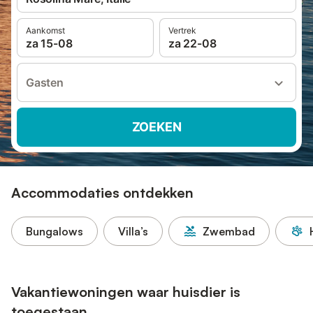
Aankomst
Vertrek
za 15-08
za 22-08
Gasten
ZOEKEN
Accommodaties ontdekken
Bungalows
Villa’s
Zwembad
Vakantiewoningen waar huisdier is
toegestaan