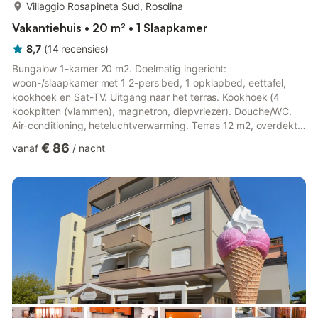
meer...
Villaggio Rosapineta Sud, Rosolina
Vakantiehuis • 20 m² • 1 Slaapkamer
8,7
(
14
recensies
)
Bungalow 1-kamer 20 m2. Doelmatig ingericht:
woon-/slaapkamer met 1 2-pers bed, 1 opklapbed, eettafel,
kookhoek en Sat-TV. Uitgang naar het terras. Kookhoek (4
kookpitten (vlammen), magnetron, diepvriezer). Douche/WC.
Air-conditioning, heteluchtverwarming. Terras 12 m2, overdekt.
Terrasmeubelen, ligstoelen (1). Ter beschikking: kinderbed
€ 86
vanaf
/
nacht
(extra). Internet (WiFi, gratis). Parkeerplaats (1 Auto) bij het
huis. IT029040B243IBRCR9