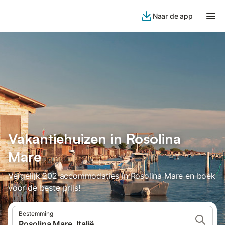
Naar de app
Vakantiehuizen in Rosolina
Mare
Vergelijk 202 accommodaties in Rosolina Mare en boek
voor de beste prijs!
Bestemming
Rosolina Mare, Italië