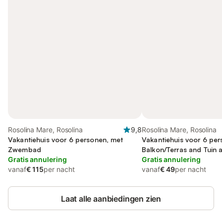
Rosolina Mare, Rosolina
9,8
Rosolina Mare, Rosolina
Vakantiehuis voor 6 personen, met
Vakantiehuis voor 6 per
Zwembad
Balkon/Terras and Tuin a
Gratis annulering
Uitzicht
Gratis annulering
vanaf
€ 115
per nacht
vanaf
€ 49
per nacht
Laat alle aanbiedingen zien