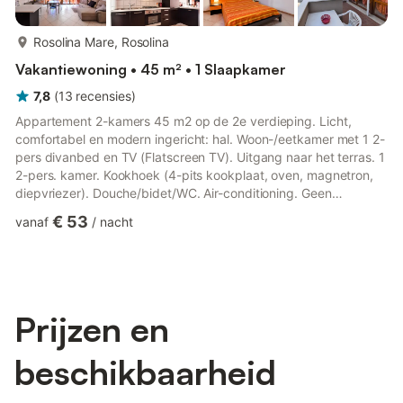
meer...
Rosolina Mare, Rosolina
Vakantiewoning • 45 m² • 1 Slaapkamer
7,8
(
13
recensies
)
Appartement 2-kamers 45 m2 op de 2e verdieping. Licht,
comfortabel en modern ingericht: hal. Woon-/eetkamer met 1 2-
pers divanbed en TV (Flatscreen TV). Uitgang naar het terras. 1
2-pers. kamer. Kookhoek (4-pits kookplaat, oven, magnetron,
diepvriezer). Douche/bidet/WC. Air-conditioning. Geen
verwarmingsmogelijkheid. Terras. Terrasmeubelen. Ter
€ 53
vanaf
/
nacht
beschikking: wasmachine, kinderstoel, kinderbed (extra).
Internet (WiFi, gratis). Niet rokers woning. Maximaal 1
huisdier/hond toegestaan. Geen lift. IT029040B4TE8AEKOR
Prijzen en
beschikbaarheid