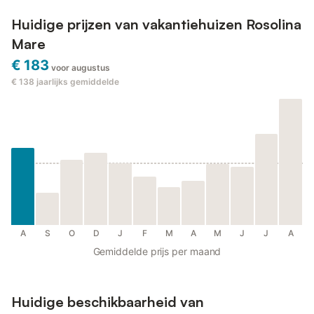
Huidige prijzen van vakantiehuizen Rosolina
Mare
€ 183
voor augustus
€ 138
jaarlijks gemiddelde
A
S
O
D
J
F
M
A
M
J
J
A
Gemiddelde prijs per maand
Huidige beschikbaarheid van