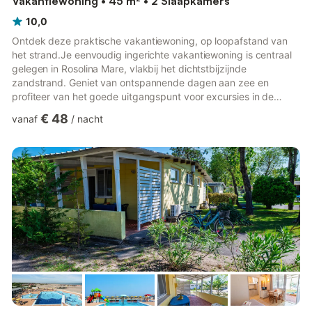
Vakantiewoning • 45 m² • 2 Slaapkamers
10,0
Ontdek deze praktische vakantiewoning, op loopafstand van
het strand.Je eenvoudig ingerichte vakantiewoning is centraal
gelegen in Rosolina Mare, vlakbij het dichtstbijzijnde
zandstrand. Geniet van ontspannende dagen aan zee en
profiteer van het goede uitgangspunt voor excursies in de
omgeving. Binnen vind je een functionele inrichting met alles
€ 48
vanaf
/
nacht
wat je nodig hebt voor je verblijf. Het appartement heeft een
kitchenette en de woonkamer is gezellig ingericht met een
eettafel en een kleine zithoek. Het balkon nodigt je uit om te
genieten van de frisse zeelucht en de dag af te sluiten met een
gl...