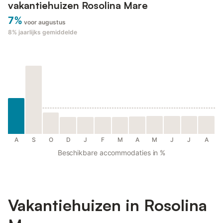
vakantiehuizen Rosolina Mare
7%
voor augustus
8%
jaarlijks gemiddelde
A
S
O
D
J
F
M
A
M
J
J
A
Beschikbare accommodaties in %
Vakantiehuizen in Rosolina