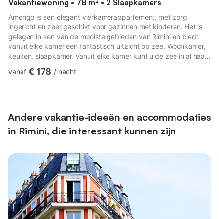
Vakantiewoning • 78 m² • 2 Slaapkamers
Amerigo is een elegant vierkamerappartement, met zorg
ingericht en zeer geschikt voor gezinnen met kinderen. Het is
gelegen in een van de mooiste gebieden van Rimini en biedt
vanuit elke kamer een fantastisch uitzicht op zee. Woonkamer,
keuken, slaapkamer. Vanuit elke kamer kunt u de zee in al haar
prachtige kleuren observeren. De locatie is ook zeer strategisch
€ 178
vanaf
/
nacht
en bijzonder geschikt voor zowel recreatieve als zakelijke
reizigers: het strand ligt recht tegenover het
appartementencomplex en op slechts 200 meter afstand vindt
u de Metromare-halte, die u in slechts 5 minuten rechtstreeks
naar ...
Andere vakantie-ideeën en accommodaties
in Rimini, die interessant kunnen zijn