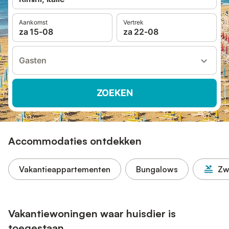
Aankomst
Vertrek
za 15-08
za 22-08
Gasten
ZOEKEN
Accommodaties ontdekken
Vakantieappartementen
Bungalows
Zw
Vakantiewoningen waar huisdier is
toegestaan