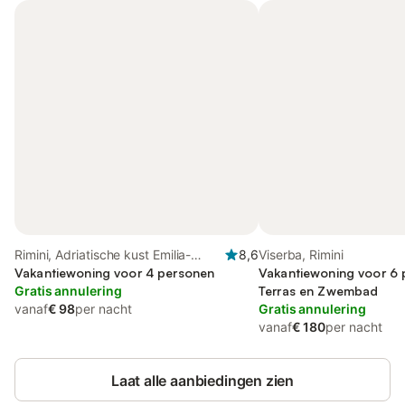
Rimini, Adriatische kust Emilia-
8,6
Viserba, Rimini
Romagna
Vakantiewoning voor 4 personen
Vakantiewoning voor 6 
Gratis annulering
Terras en Zwembad
vanaf
€ 98
per nacht
Gratis annulering
vanaf
€ 180
per nacht
Laat alle aanbiedingen zien