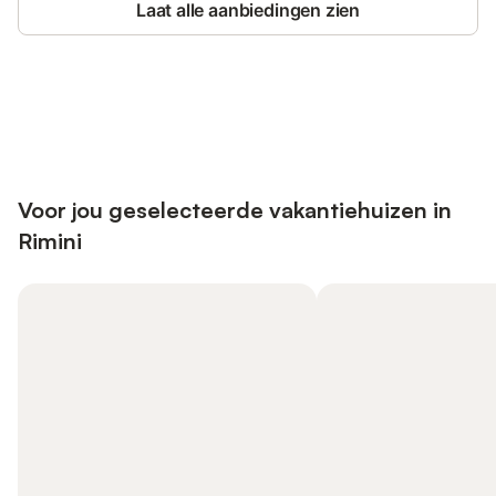
Laat alle aanbiedingen zien
Bespaar tot 10% op veel verblijven
Registreren
met een account.
Voor jou geselecteerde vakantiehuizen in
Rimini