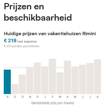
Prijzen en
beschikbaarheid
Huidige prijzen van vakantiehuizen Rimini
€ 219
voor augustus
€ 221
jaarlijks gemiddelde
A
S
O
N
D
J
F
M
A
M
J
J
A
Gemiddelde prijs per maand