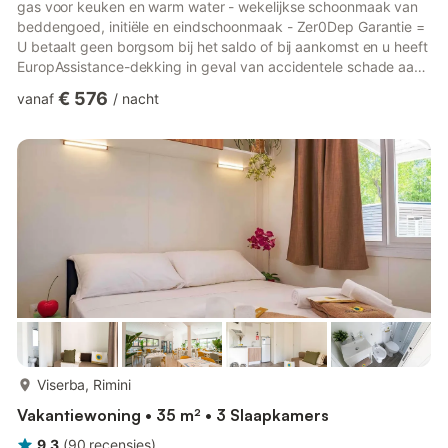
gas voor keuken en warm water - wekelijkse schoonmaak van
beddengoed, initiële en eindschoonmaak - Zer0Dep Garantie =
U betaalt geen borgsom bij het saldo of bij aankomst en u heeft
EuropAssistance-dekking in geval van accidentele schade aan
het pand tijdens uw verblijf (tot een maximum van € 1.500,00
€ 576
vanaf
/
nacht
en met de verstrekte beperkingen). De prijs is exclusief: -
Verplichte extra schoonmaak bij dieren (€ 50,00/week/dier).
Acceptatie van dieren aan de faciliteit moet vooraf worden
goedgekeurd door de eigenaar na communicatie va...
meer...
Viserba, Rimini
Vakantiewoning • 35 m² • 3 Slaapkamers
9,3
(
90
recensies
)