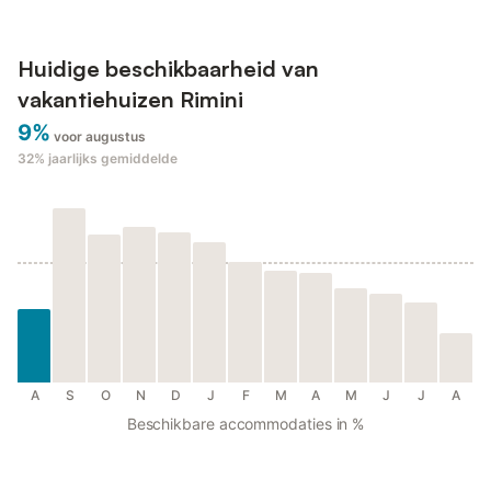
Huidige beschikbaarheid van
vakantiehuizen Rimini
9%
voor augustus
32%
jaarlijks gemiddelde
A
S
O
N
D
J
F
M
A
M
J
J
A
Beschikbare accommodaties in %