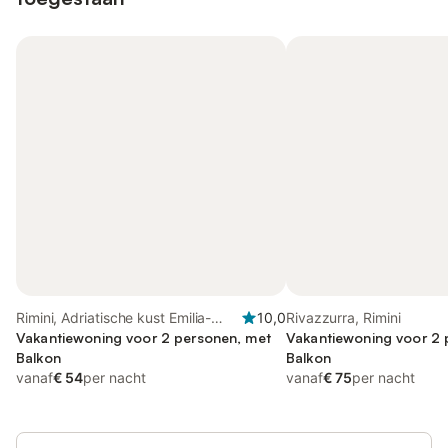
Rimini, Adriatische kust Emilia-
10,0
Rivazzurra, Rimini
Romagna
Vakantiewoning voor 2 personen, met
Vakantiewoning voor 2 
Balkon
Balkon
vanaf
€ 54
per nacht
vanaf
€ 75
per nacht