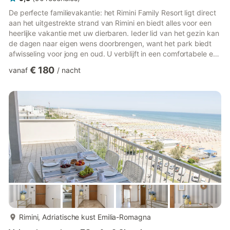
De perfecte familievakantie: het Rimini Family Resort ligt direct
aan het uitgestrekte strand van Rimini en biedt alles voor een
heerlijke vakantie met uw dierbaren. Ieder lid van het gezin kan
de dagen naar eigen wens doorbrengen, want het park biedt
afwisseling voor jong en oud. U verblijft in een comfortabele en
moderne lodge die is voorzien van alles wat u nodig heeft voor
€ 180
vanaf
/
nacht
een aangenaam verblijf. Sommigen van hen hebben een
tweede badkamer. Dit is wat het resort biedt: - Receptie -
Restaurant, pizzeria, bar - Supermarkt, bazaar, kiosk -
Strandservice op ruim 35.000 vierkante meter stran...
meer...
Rimini, Adriatische kust Emilia-Romagna