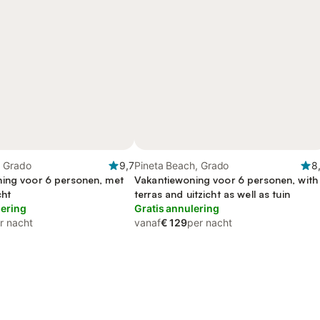
, Grado
9,7
Pineta Beach, Grado
8
ing voor 6 personen, met
Vakantiewoning voor 6 personen, with
cht
terras and uitzicht as well as tuin
lering
Gratis annulering
r nacht
vanaf
€ 129
per nacht