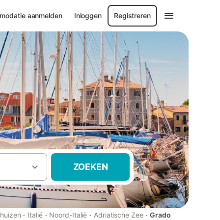
modatie aanmelden
Inloggen
Registreren
ZOEKEN
·
·
·
·
ehuizen
Italië
Noord-Italië
Adriatische Zee
Grado