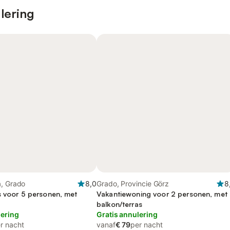
lering
a, Grado
8,0
Grado, Provincie Görz
8
s voor 5 personen, met
Vakantiewoning voor 2 personen, met
balkon/terras
lering
Gratis annulering
r nacht
vanaf
€ 79
per nacht