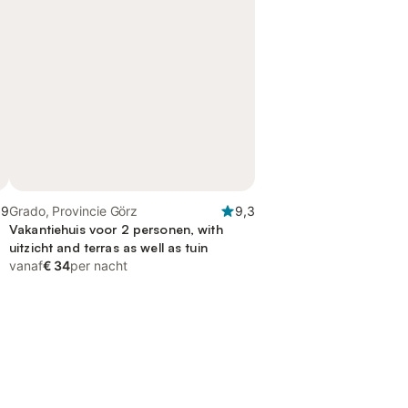
,9
Grado, Provincie Görz
9,3
Vakantiehuis voor 2 personen, with
uitzicht and terras as well as tuin
vanaf
€ 34
per nacht