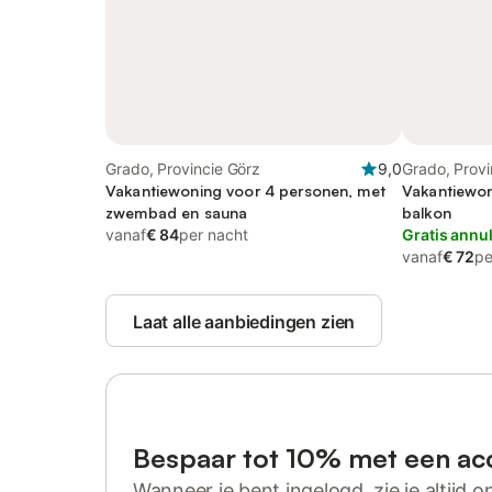
Grado, Provincie Görz
9,0
Grado, Provi
Vakantiewoning voor 4 personen, met
Vakantiewon
zwembad en sauna
balkon
vanaf
€ 84
per nacht
Gratis annu
vanaf
€ 72
pe
Laat alle aanbiedingen zien
Bespaar tot 10% met een ac
Wanneer je bent ingelogd, zie je altijd on