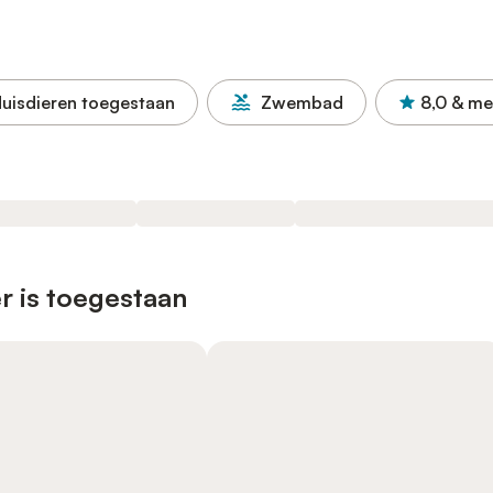
uisdieren toegestaan
Zwembad
8,0
& me
r is toegestaan