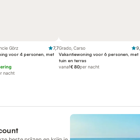
ncie Görz
7,7
Grado, Carso
9
ing voor 4 personen, met
Vakantiewoning voor 6 personen, met
tuin en terras
lering
vanaf
€ 80
per nacht
r nacht
count
ze beste prijzen en krijg je