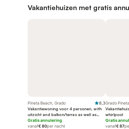
Vakantiehuizen met gratis annu
Pineta Beach, Grado
8,3
Grado Pinet
Vakantiewoning voor 4 personen, with
Vakantiehui
uitzicht and balkon/terras as well as
whirlpool
uitzicht op zee
Gratis annulering
Gratis annu
vanaf
€ 80
per nacht
vanaf
€ 87
pe