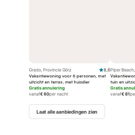
Grado, Provincie Görz
8,6
Piper Beach
Vakantiewoning voor 6 personen, met
Vakantiewon
uitzicht en terras, met huisdier
tuin en uitzi
Gratis annulering
Gratis annu
vanaf
€ 60
per nacht
vanaf
€ 81
pe
Laat alle aanbiedingen zien