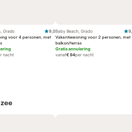
a, Grado
9,0
Baby Beach, Grado
9
ing voor 4 personen, met
Vakantiewoning voor 2 personen, met
s
balkon/terras
lering
Gratis annulering
r nacht
vanaf
€ 94
per nacht
 zee