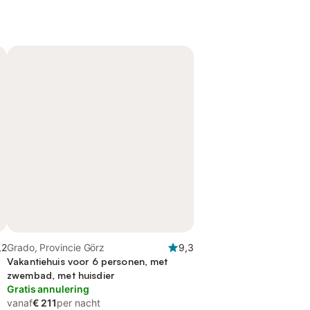
,2
Grado, Provincie Görz
9,3
Vakantiehuis voor 6 personen, met
zwembad, met huisdier
Gratis annulering
vanaf
€ 211
per nacht