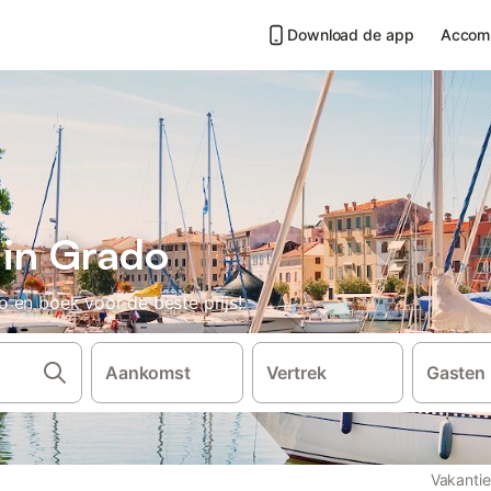
Download de app
Accom
 in Grado
 en boek voor de beste prijs!
Aankomst
Vertrek
Gasten
Vakanti