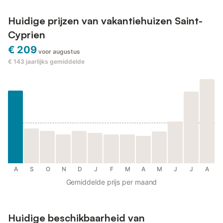
Huidige prijzen van vakantiehuizen Saint-
Cyprien
€ 209
voor augustus
€ 143
jaarlijks gemiddelde
A
S
O
N
D
J
F
M
A
M
J
J
A
Gemiddelde prijs per maand
Huidige beschikbaarheid van