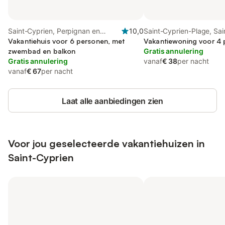
Saint-Cyprien, Perpignan en
10,0
Saint-Cyprien-Plage, Sai
omgeving
Vakantiehuis voor 6 personen, met
Cyprien
Vakantiewoning voor 4
zwembad en balkon
Gratis annulering
Gratis annulering
vanaf
€ 38
per nacht
vanaf
€ 67
per nacht
Laat alle aanbiedingen zien
Voor jou geselecteerde vakantiehuizen in
Saint-Cyprien