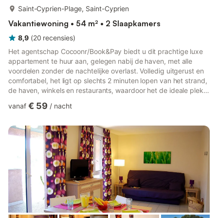
meer...
Saint-Cyprien-Plage, Saint-Cyprien
Vakantiewoning • 54 m² • 2 Slaapkamers
8,9
(
20
recensies
)
Het agentschap Cocoonr/Book&Pay biedt u dit prachtige luxe
appartement te huur aan, gelegen nabij de haven, met alle
voordelen zonder de nachtelijke overlast. Volledig uitgerust en
comfortabel, het ligt op slechts 2 minuten lopen van het strand,
de haven, winkels en restaurants, waardoor het de ideale plek
is om een rustige vakantie door te brengen. Het is gelegen in
€ 59
vanaf
/
nacht
een zeer rustige residentie, zelfs in de zomer. De keuken,
woonkamer en het terras kijken uit op het bosrijke park. Wifi
inbegrepen, privé parkeergelegenheid. Wij wachten op u! De
accommodatie omvat: - Een lichte woonkamer ...