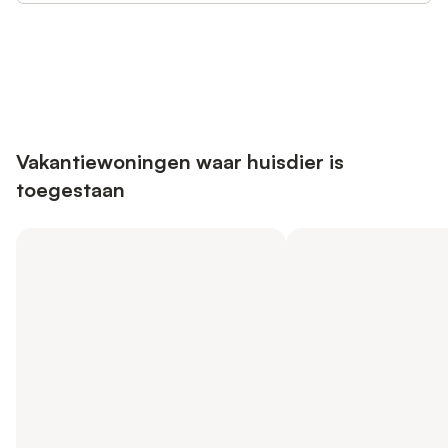
Bespaar tot 10% op veel verblijven
Registreren
met een account.
Vakantiewoningen waar huisdier is
toegestaan