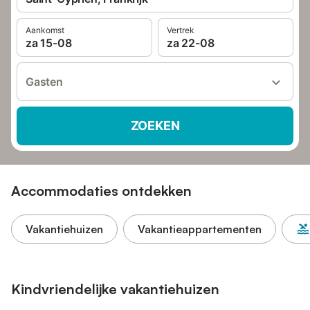
Aankomst
Vertrek
za 15-08
za 22-08
Gasten
ZOEKEN
Accommodaties ontdekken
Vakantiehuizen
Vakantieappartementen
Kindvriendelijke vakantiehuizen