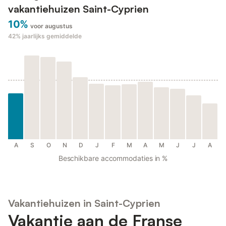
vakantiehuizen Saint-Cyprien
10%
voor augustus
42%
jaarlijks gemiddelde
A
S
O
N
D
J
F
M
A
M
J
J
A
Beschikbare accommodaties in %
Vakantiehuizen in Saint-Cyprien
Vakantie aan de Franse