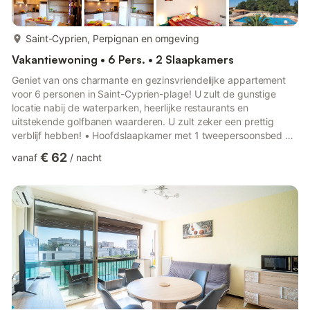
meer...
Saint-Cyprien, Perpignan en omgeving
Vakantiewoning • 6 Pers. • 2 Slaapkamers
Geniet van ons charmante en gezinsvriendelijke appartement
voor 6 personen in Saint-Cyprien-plage! U zult de gunstige
locatie nabij de waterparken, heerlijke restaurants en
uitstekende golfbanen waarderen. U zult zeker een prettig
verblijf hebben! • Hoofdslaapkamer met 1 tweepersoonsbed •
2 eenpersoonsbedden of een stapelbed in de tweede
€ 62
vanaf
/
nacht
slaapkamer • Woonruimte voor 2 personen • Uitgeruste
kitchenette • Privé Loggia/Terras met ligstoelen •
Buitenzwembad - geopend in de zomer • Spelletjes ter plaatse
met jeu de boules • GRATIS parkeren op het terrein • 800
meter van het strand! • Gelegen in ...