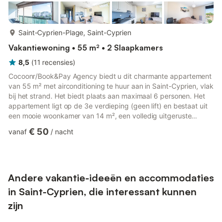
meer...
Saint-Cyprien-Plage, Saint-Cyprien
Vakantiewoning • 55 m² • 2 Slaapkamers
8,5
(
11
recensies
)
Cocoonr/Book&Pay Agency biedt u dit charmante appartement
van 55 m² met airconditioning te huur aan in Saint-Cyprien, vlak
bij het strand. Het biedt plaats aan maximaal 6 personen. Het
appartement ligt op de 3e verdieping (geen lift) en bestaat uit
een mooie woonkamer van 14 m², een volledig uitgeruste
keuken, twee slaapkamers en een doucheruimte. We kijken uit
€ 50
vanaf
/
nacht
naar uw komst! Het appartement bestaat uit - Woonkamer van
14 m² met slaapbank, tv en eethoek - Een volledig uitgeruste
keuken met waterkoker, oven, magnetron, broodrooster,
vaatwasser, kookplaat... - Slaapkamer 1: queensize bed ...
Andere vakantie-ideeën en accommodaties
in Saint-Cyprien, die interessant kunnen
zijn