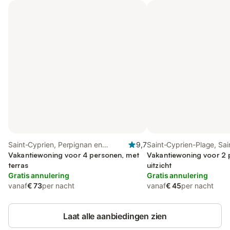
Saint-Cyprien, Perpignan en
9,7
Saint-Cyprien-Plage, Sai
omgeving
Vakantiewoning voor 4 personen, met
Cyprien
Vakantiewoning voor 2 
terras
uitzicht
Gratis annulering
Gratis annulering
vanaf
€ 73
per nacht
vanaf
€ 45
per nacht
Laat alle aanbiedingen zien