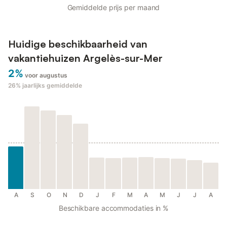
Gemiddelde prijs per maand
Huidige beschikbaarheid van
vakantiehuizen Argelès-sur-Mer
2%
voor augustus
26%
jaarlijks gemiddelde
A
S
O
N
D
J
F
M
A
M
J
J
A
Beschikbare accommodaties in %