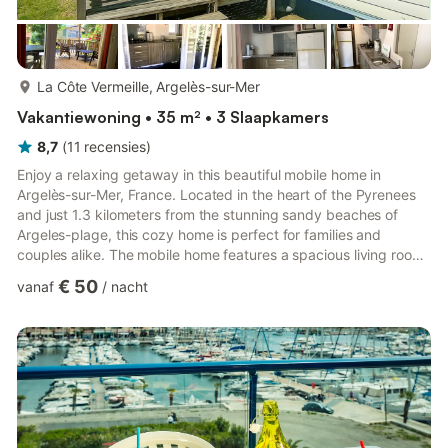
meer...
La Côte Vermeille, Argelès-sur-Mer
Vakantiewoning • 35 m² • 3 Slaapkamers
8,7
(
11
recensies
)
Enjoy a relaxing getaway in this beautiful mobile home in
Argelès-sur-Mer, France. Located in the heart of the Pyrenees
and just 1.3 kilometers from the stunning sandy beaches of
Argeles-plage, this cozy home is perfect for families and
couples alike. The mobile home features a spacious living room,
an eating area, and a fully equipped kitchen with electric
€ 50
vanaf
/
nacht
heating, gas stove, microwave, fridge, and freezer. The outdoor
area boasts a balcony, outdoor furniture, and a children's play
equipment, while the property also offers uncovered parking
and wireless internet. The campsite, Camping "de ...