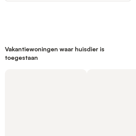
Bespaar tot 10% op veel verblijven
Registreren
met een account.
Vakantiewoningen waar huisdier is
toegestaan