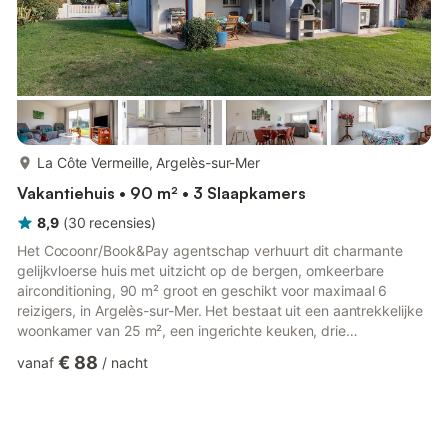
meer...
La Côte Vermeille, Argelès-sur-Mer
Vakantiehuis • 90 m² • 3 Slaapkamers
8,9
(
30
recensies
)
Het Cocoonr/Book&Pay agentschap verhuurt dit charmante
gelijkvloerse huis met uitzicht op de bergen, omkeerbare
airconditioning, 90 m² groot en geschikt voor maximaal 6
reizigers, in Argelès-sur-Mer. Het bestaat uit een aantrekkelijke
woonkamer van 25 m², een ingerichte keuken, drie
slaapkamers en een badkamer. Er is ook een tuin van 500 m².
€ 88
vanaf
/
nacht
Wifi inbegrepen. Het appartement, gelegen op het zuidoosten,
is als volgt samengesteld: - Een lichte woonkamer van 25 m²
met televisie, sofa en eethoek - Een volledig uitgeruste keuken
met waterkoker, oven, magnetron, broodrooster, vaatwasser,