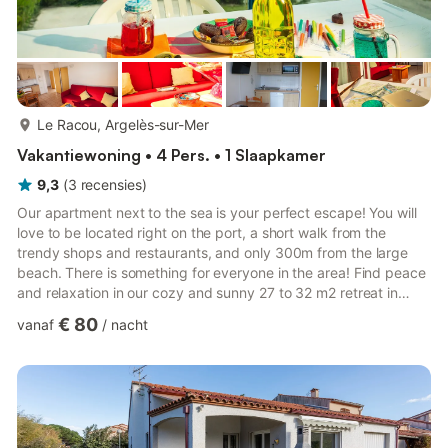
meer...
Le Racou, Argelès-sur-Mer
Vakantiewoning • 4 Pers. • 1 Slaapkamer
9,3
(
3
recensies
)
Our apartment next to the sea is your perfect escape! You will
love to be located right on the port, a short walk from the
trendy shops and restaurants, and only 300m from the large
beach. There is something for everyone in the area! Find peace
and relaxation in our cozy and sunny 27 to 32 m2 retreat in
Argelès-sur-Mer, one of the most attractive and family-friendly
€ 80
vanaf
/
nacht
resorts in Southern France! The charming town centre is only a
15-minute walk along the gorgeous promenade, and shops and
restaurants are a mere 50m away. The diverse array of water
activities will keep you entertained, while th...