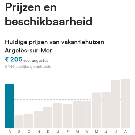
Prijzen en
beschikbaarheid
Huidige prijzen van vakantiehuizen
Argelès-sur-Mer
€ 205
voor augustus
€ 146
jaarlijks gemiddelde
A
S
O
N
D
J
F
M
A
M
J
J
A