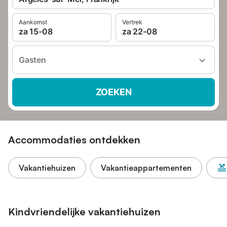
Aankomst
Vertrek
za 15-08
za 22-08
Gasten
ZOEKEN
Accommodaties ontdekken
Vakantiehuizen
Vakantieappartementen
Kindvriendelijke vakantiehuizen