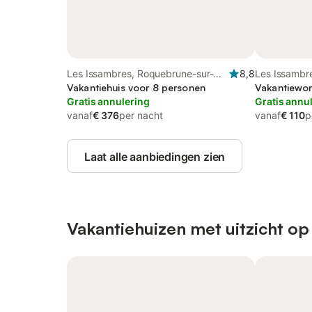
Les Issambres, Roquebrune-sur-
8,8
Les Issambr
Argens
Vakantiehuis voor 8 personen
Argens
Vakantiewon
Gratis annulering
Gratis annu
vanaf
€ 376
per nacht
vanaf
€ 110
p
Laat alle aanbiedingen zien
Vakantiehuizen met uitzicht op