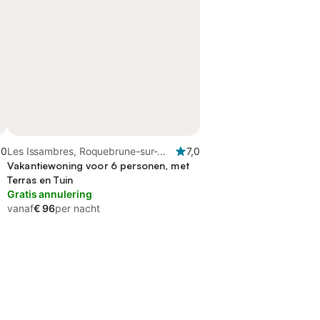
,0
Les Issambres, Roquebrune-sur-
7,0
Argens
Vakantiewoning voor 6 personen, met
Terras en Tuin
Gratis annulering
vanaf
€ 96
per nacht