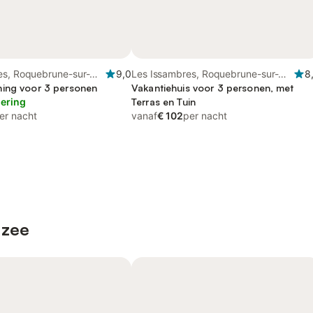
es, Roquebrune-sur-
9,0
Les Issambres, Roquebrune-sur-
8
ing voor 3 personen
Argens
Vakantiehuis voor 3 personen, met
lering
Terras en Tuin
er nacht
vanaf
€ 102
per nacht
 zee