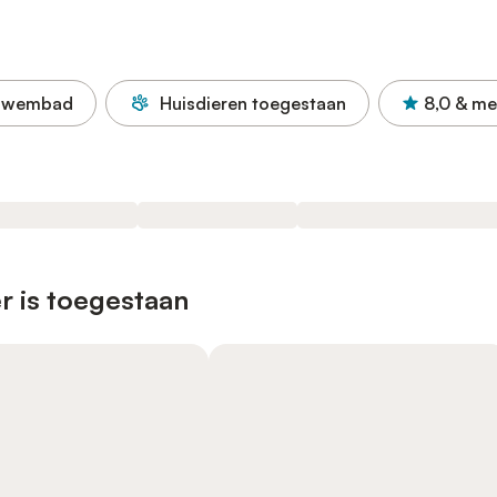
Zwembad
Huisdieren toegestaan
8,0
& me
r is toegestaan