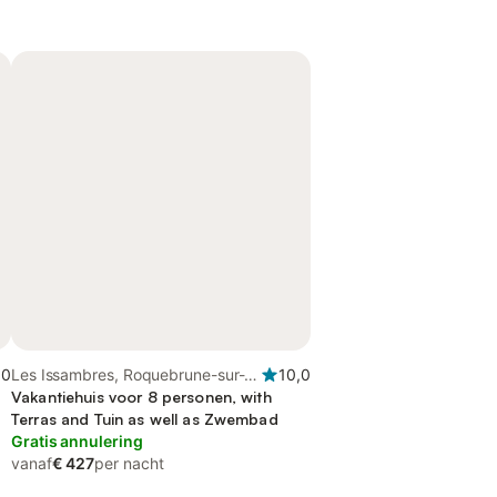
,0
Les Issambres, Roquebrune-sur-
10,0
Argens
Vakantiehuis voor 8 personen, with
Terras and Tuin as well as Zwembad
Gratis annulering
vanaf
€ 427
per nacht