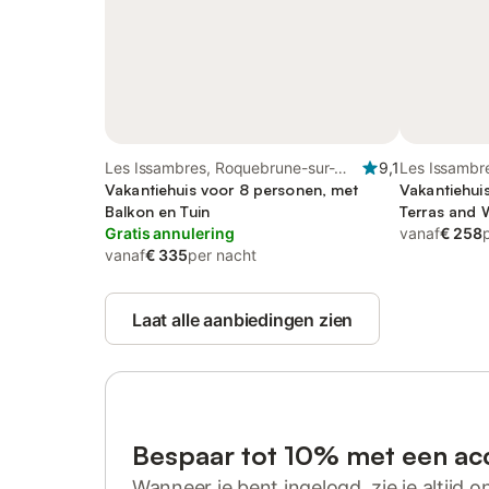
Les Issambres, Roquebrune-sur-
9,1
Les Issambr
Argens
Vakantiehuis voor 8 personen, met
Argens
Vakantiehui
Balkon en Tuin
Terras and W
Gratis annulering
vanaf
€ 258
vanaf
€ 335
per nacht
Laat alle aanbiedingen zien
Bespaar tot 10% met een ac
Wanneer je bent ingelogd, zie je altijd on