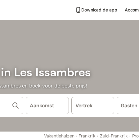
Download de app
Accom
 in Les Issambres
ssambres en boek voor de beste prijs!
Aankomst
Vertrek
Gasten
·
·
·
Vakantiehuizen
Frankrijk
Zuid-Frankrijk
Pro