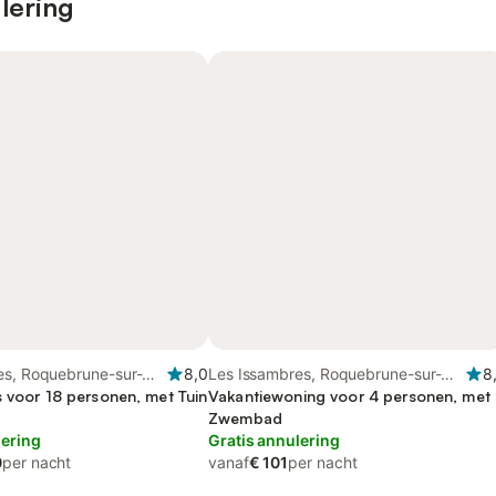
lering
es, Roquebrune-sur-
8,0
Les Issambres, Roquebrune-sur-
8
s voor 18 personen, met Tuin
Argens
Vakantiewoning voor 4 personen, met
Zwembad
lering
Gratis annulering
0
per nacht
vanaf
€ 101
per nacht