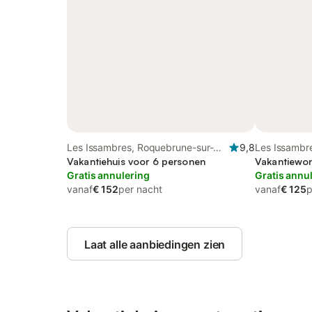
Les Issambres, Roquebrune-sur-
9,8
Les Issambr
Argens
Vakantiehuis voor 6 personen
Vakantiewon
Gratis annulering
Gratis annu
vanaf
€ 152
per nacht
vanaf
€ 125
p
Laat alle aanbiedingen zien