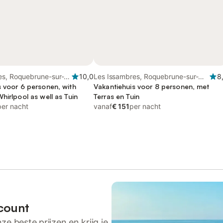
es, Roquebrune-sur-
10,0
Les Issambres, Roquebrune-sur-
8
s voor 6 personen, with
Argens
Vakantiehuis voor 8 personen, met
hirlpool as well as Tuin
Terras en Tuin
per nacht
vanaf
€ 151
per nacht
count
ze beste prijzen en krijg je