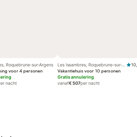
es, Roquebrune-sur-Argens
Les Issambres, Roquebrune-sur-
10
ing voor 4 personen
Argens
Vakantiehuis voor 10 personen
lering
Gratis annulering
er nacht
vanaf
€ 507
per nacht