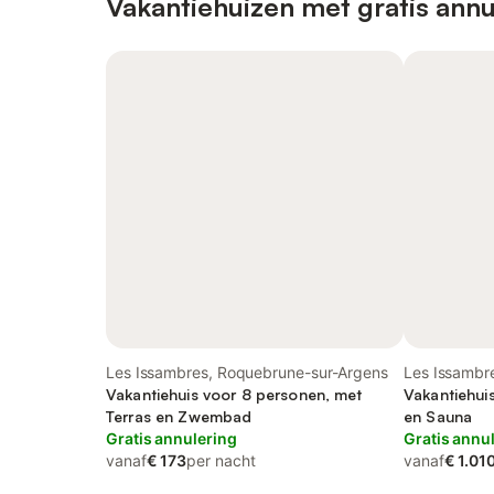
Vakantiehuizen met gratis annu
Les Issambres, Roquebrune-sur-Argens
Les Issambr
Vakantiehuis voor 8 personen, met
Argens
Vakantiehui
Terras en Zwembad
en Sauna
Gratis annulering
Gratis annu
vanaf
€ 173
per nacht
vanaf
€ 1.01