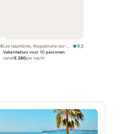
,6
Les Issambres, Roquebrune-sur-
9,5
Argens
Vakantiehuis voor 10 personen
vanaf
€ 380
per nacht