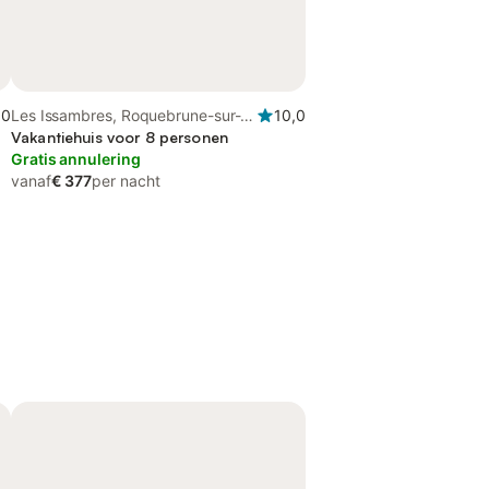
,0
Les Issambres, Roquebrune-sur-
10,0
Argens
Vakantiehuis voor 8 personen
Gratis annulering
vanaf
€ 377
per nacht