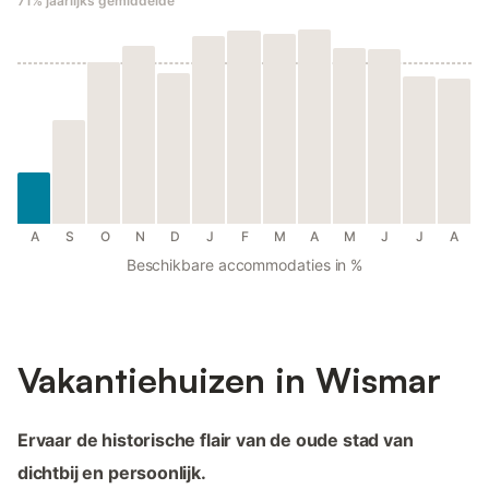
71%
jaarlijks gemiddelde
A
S
O
N
D
J
F
M
A
M
J
J
A
Beschikbare accommodaties in %
Vakantiehuizen in Wismar
Ervaar de historische flair van de oude stad van
dichtbij en persoonlijk.