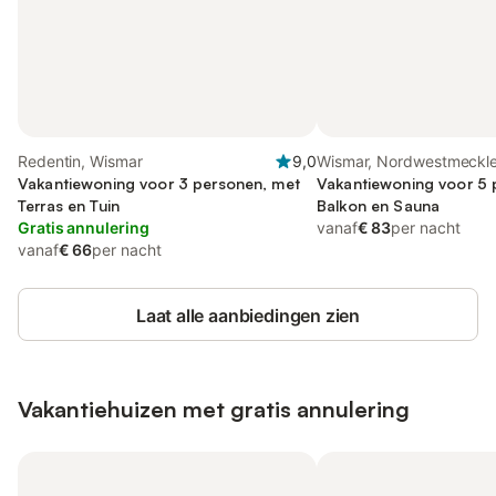
Redentin, Wismar
9,0
Wismar, Nordwestmeckl
Vakantiewoning voor 3 personen, met
(Wismar en omgeving)
Vakantiewoning voor 5 
Terras en Tuin
Balkon en Sauna
Gratis annulering
vanaf
€ 83
per nacht
vanaf
€ 66
per nacht
Laat alle aanbiedingen zien
Vakantiehuizen met gratis annulering