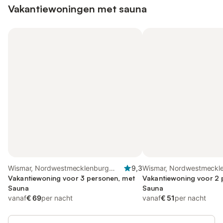
Vakantiewoningen met sauna
Wismar, Nordwestmecklenburg
9,3
Wismar, Nordwestmeckl
(Wismar en omgeving)
Vakantiewoning voor 3 personen, met
(Wismar en omgeving)
Vakantiewoning voor 2 
Sauna
Sauna
vanaf
€ 69
per nacht
vanaf
€ 51
per nacht