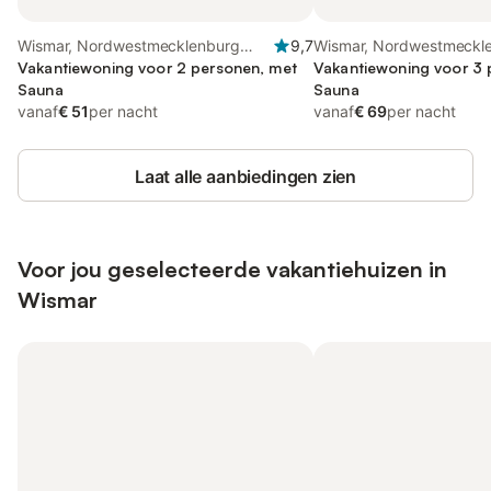
Wismar, Nordwestmecklenburg
9,7
Wismar, Nordwestmeckl
(Wismar en omgeving)
Vakantiewoning voor 2 personen, met
(Wismar en omgeving)
Vakantiewoning voor 3 
Sauna
Sauna
vanaf
€ 51
per nacht
vanaf
€ 69
per nacht
Laat alle aanbiedingen zien
Voor jou geselecteerde vakantiehuizen in
Wismar