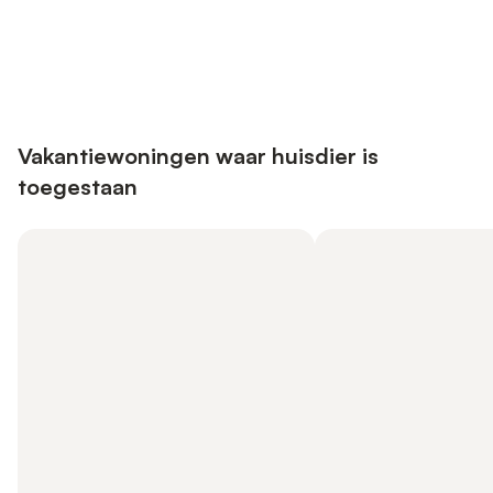
Bespaar tot 10% op veel verblijven
Registreren
met een account.
Vakantiewoningen waar huisdier is
toegestaan