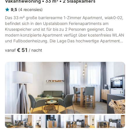
Vakantiewoning • 33 m² • 2 Slaapkamers
9,5
(
4
recensies
)
Das 33 m² große barrierearme 1-Zimmer Apartment, wiak0-02,
befindet sich in den Upstalsboom Ferienapartments am
Krusespeicher und ist für bis zu 2 Personen geeignet. Das
modern konzipierte Apartment verfügt über kostenfreies WLAN
und Fußbodenheizung. Die Lage Das hochwertige Apartment
befindet sich in südöstlicher Lage im Zwischengeschoss des
€ 51
vanaf
/
nacht
Gebäudes. Der Alte Hafen von Wismar, einer der attraktivsten
Orte der Hansestadt, liegt euch hier zu Füßen. Von hier aus
lässt sich die Stadt und das schöne Umland ideal erkunden. Der
Alte Hafen ist übrigens auch ein sehr beliebter
Veranstaltungsort fü...