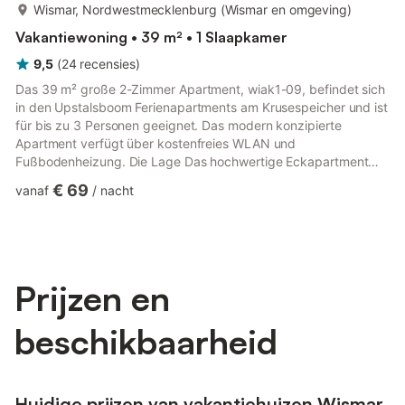
meer...
Wismar, Nordwestmecklenburg (Wismar en omgeving)
Vakantiewoning • 39 m² • 1 Slaapkamer
9,5
(
24
recensies
)
Das 39 m² große 2-Zimmer Apartment, wiak1-09, befindet sich
in den Upstalsboom Ferienapartments am Krusespeicher und ist
für bis zu 3 Personen geeignet. Das modern konzipierte
Apartment verfügt über kostenfreies WLAN und
Fußbodenheizung. Die Lage Das hochwertige Eckapartment
mit Blick auf den Hafen befindet sich in nordwestlicher Lage im
€ 69
vanaf
/
nacht
ersten Obergeschoss des Gebäudes. Der Alte Hafen von
Wismar, einer der attraktivsten Orte der Hansestadt, liegt euch
hier zu Füßen. Von hier aus lässt sich die Stadt und das schöne
Umland ideal erkunden. Der Alte Hafen ist übrigens auch ein
sehr beliebter V...
Prijzen en
beschikbaarheid
Huidige prijzen van vakantiehuizen Wismar