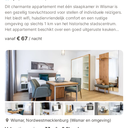
Dit charmante appartement met één slaapkamer in Wismar is
een gezellig toevluchtsoord voor stellen of individuele reizigers.
Het biedt wifi, huisdiervriendelijk comfort en een rustige
omgeving op slechts 1 km van het historische stadscentrum.
Het appartement beschikt over een goed uitgeruste keuken
met een fornuis, afzuigkap, vaatwasser en koelkast, plus een
€ 67
vanaf
/
nacht
tv, radio en een zithoek voor ontspannen avonden. Gasten
kunnen genieten van de gemeenschappelijke tuin, het terras en
de barbecue, en ter plaatse fietsen huren om de geplaveide
straten en het uitzicht op de haven van de stad te verkenn...
meer...
Wismar, Nordwestmecklenburg (Wismar en omgeving)