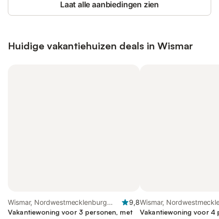
Laat alle aanbiedingen zien
Huidige vakantiehuizen deals in Wismar
Wismar, Nordwestmecklenburg
9,8
Wismar, Nordwestmeckl
(Wismar en omgeving)
Vakantiewoning voor 3 personen, met
(Wismar en omgeving)
Vakantiewoning voor 4 