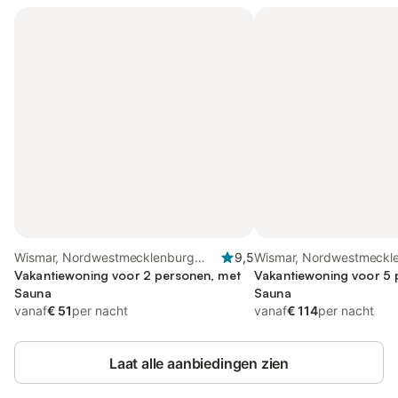
Wismar, Nordwestmecklenburg
9,5
Wismar, Nordwestmeckl
(Wismar en omgeving)
Vakantiewoning voor 2 personen, met
(Wismar en omgeving)
Vakantiewoning voor 5 
Sauna
Sauna
vanaf
€ 51
per nacht
vanaf
€ 114
per nacht
Laat alle aanbiedingen zien