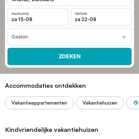
Aankomst
Vertrek
za 15-08
za 22-08
Gasten
ZOEKEN
Accommodaties ontdekken
Vakantieappartementen
Vakantiehuizen
Kindvriendelijke vakantiehuizen