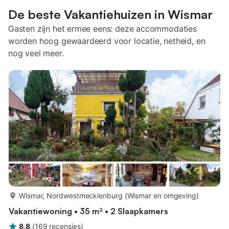
De beste Vakantiehuizen in Wismar
Gasten zijn het ermee eens: deze accommodaties
worden hoog gewaardeerd voor locatie, netheid, en
nog veel meer.
meer...
Wismar, Nordwestmecklenburg (Wismar en omgeving)
Vakantiewoning • 35 m² • 2 Slaapkamers
8,8
(
169
recensies
)