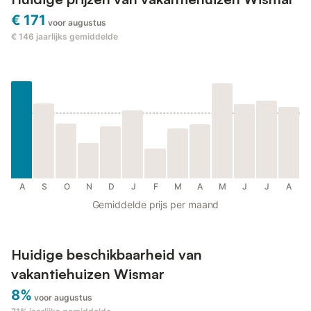
€ 171
voor augustus
€ 146
jaarlijks gemiddelde
A
S
O
N
D
J
F
M
A
M
J
J
A
Gemiddelde prijs per maand
Huidige beschikbaarheid van
vakantiehuizen Wismar
8%
voor augustus