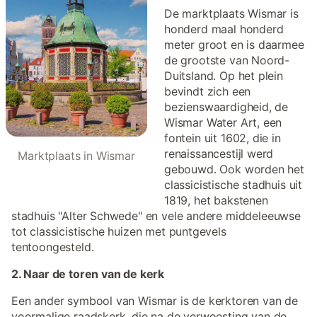
De marktplaats Wismar is
honderd maal honderd
meter groot en is daarmee
de grootste van Noord-
Duitsland. Op het plein
bevindt zich een
bezienswaardigheid, de
Wismar Water Art, een
fontein uit 1602, die in
renaissancestijl werd
Marktplaats in Wismar
gebouwd. Ook worden het
classicistische stadhuis uit
1819, het bakstenen
stadhuis "Alter Schwede" en vele andere middeleeuwse
tot classicistische huizen met puntgevels
tentoongesteld.
2. Naar de toren van de kerk
Een ander symbool van Wismar is de kerktoren van de
voormalige raadskerk, die na de verwoesting van de