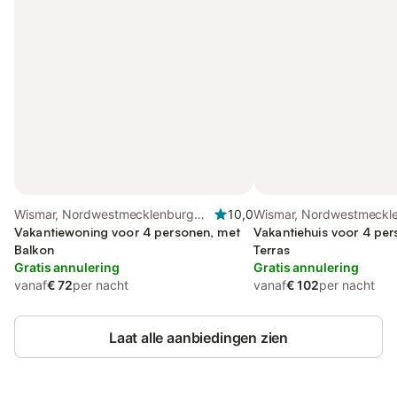
Wismar, Nordwestmecklenburg
10,0
Wismar, Nordwestmeckl
(Wismar en omgeving)
Vakantiewoning voor 4 personen, met
(Wismar en omgeving)
Vakantiehuis voor 4 pe
Balkon
Terras
Gratis annulering
Gratis annulering
vanaf
€ 72
per nacht
vanaf
€ 102
per nacht
Laat alle aanbiedingen zien