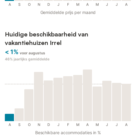
A
S
O
N
D
J
F
M
A
M
J
J
A
Gemiddelde prijs per maand
Huidige beschikbaarheid van
vakantiehuizen Irrel
< 1%
voor augustus
46%
jaarlijks gemiddelde
A
S
O
N
D
J
F
M
A
M
J
J
A
Beschikbare accommodaties in %