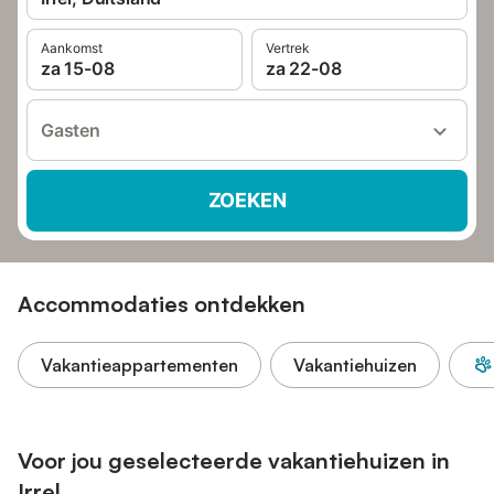
Aankomst
Vertrek
za 15-08
za 22-08
Gasten
ZOEKEN
Accommodaties ontdekken
Vakantieappartementen
Vakantiehuizen
Voor jou geselecteerde vakantiehuizen in
Irrel