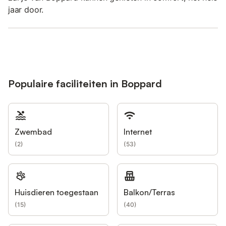
jaar door.
Populaire faciliteiten in Boppard
Zwembad
Internet
(
2
)
(
53
)
Huisdieren toegestaan
Balkon/Terras
(
15
)
(
40
)