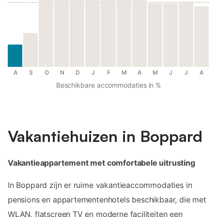
A
S
O
N
D
J
F
M
A
M
J
J
A
Beschikbare accommodaties in %
Vakantiehuizen in Boppard
Vakantieappartement met comfortabele uitrusting
In Boppard zijn er ruime vakantieaccommodaties in
pensions en appartementenhotels beschikbaar, die met
WLAN, flatscreen TV en moderne faciliteiten een