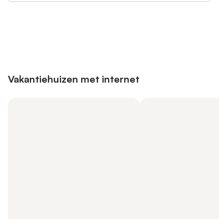
Bespaar tot 10% op veel verblijven
Registreren
met een account.
Vakantiehuizen met internet