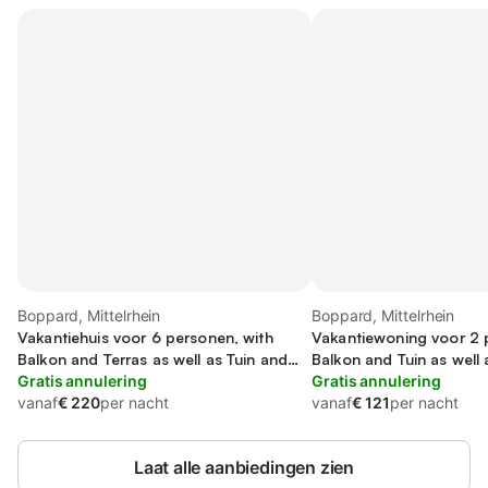
Boppard, Mittelrhein
Boppard, Mittelrhein
Vakantiehuis voor 6 personen, with
Vakantiewoning voor 2 
Balkon and Terras as well as Tuin and
Balkon and Tuin as well 
Zwembad
Gratis annulering
Gratis annulering
vanaf
€ 220
per nacht
vanaf
€ 121
per nacht
Laat alle aanbiedingen zien