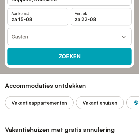
Aankomst
Vertrek
za 15-08
za 22-08
Gasten
ZOEKEN
Accommodaties ontdekken
Vakantieappartementen
Vakantiehuizen
Vakantiehuizen met gratis annulering