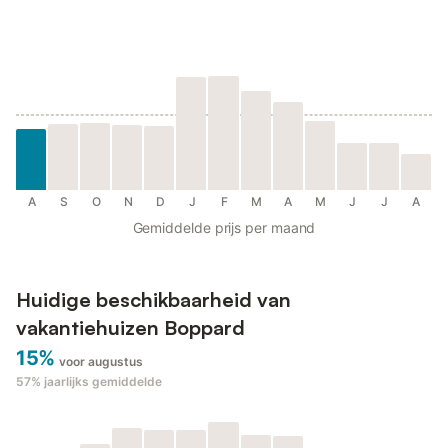
A
S
O
N
D
J
F
M
A
M
J
J
A
Gemiddelde prijs per maand
Huidige beschikbaarheid van
vakantiehuizen Boppard
15%
voor augustus
57%
jaarlijks gemiddelde