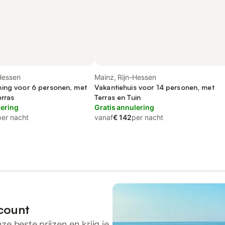
Hessen
Mainz, Rijn-Hessen
ing voor 6 personen, met
Vakantiehuis voor 14 personen, met
erras
Terras en Tuin
lering
Gratis annulering
per nacht
vanaf
€ 142
per nacht
count
ze beste prijzen en krijg je