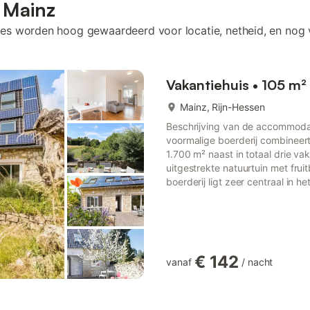
 Mainz
es worden hoog gewaardeerd voor locatie, netheid, en nog 
Vakantiehuis • 105 m²
Mainz, Rijn-Hessen
Beschrijving van de accommodat
voormalige boerderij combineert 
1.700 m² naast in totaal drie v
uitgestrekte natuurtuin met fru
boerderij ligt zeer centraal in h
bereiken te voet in een paar mi
eersteklas restaurants en gezell
min...
€ 142
vanaf
/
nacht
meer...