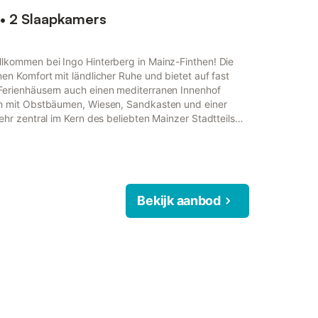
 • 2 Slaapkamers
llkommen bei Ingo Hinterberg in Mainz-Finthen! Die
en Komfort mit ländlicher Ruhe und bietet auf fast
Ferienhäusern auch einen mediterranen Innenhof
en mit Obstbäumen, Wiesen, Sandkasten und einer
ehr zentral im Kern des beliebten Mainzer Stadtteils
fig viele Supermärkte, Bäckereien, weitere Geschäfte,
emütliche Cafés in wenigen Minuten. Die Anbindung an
Bekijk aanbod