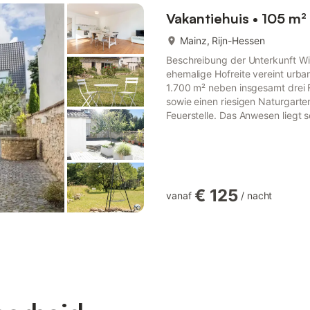
Vakantiehuis • 105 m²
Mainz, Rijn-Hessen
Beschreibung der Unterkunft Wi
ehemalige Hofreite vereint urban
1.700 m² neben insgesamt drei 
sowie einen riesigen Naturgart
Feuerstelle. Das Anwesen liegt s
Finthen: Gäste erreichen fußläu
erstklassige Restaurants und g
die Autobahn (nur drei Au...
€ 125
vanaf
/
nacht
meer...