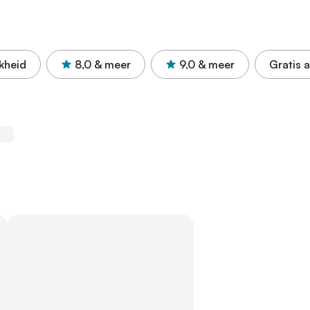
kheid
8,0
& meer
9,0
& meer
Gratis 