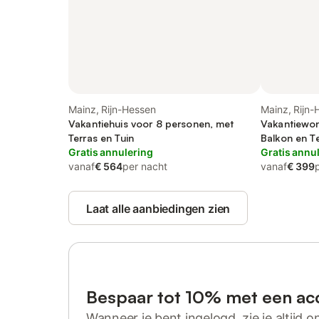
Mainz, Rijn-Hessen
Mainz, Rijn-
Vakantiehuis voor 8 personen, met
Vakantiewon
Terras en Tuin
Balkon en T
Gratis annulering
Gratis annu
vanaf
€ 564
per nacht
vanaf
€ 399
Laat alle aanbiedingen zien
Bespaar tot 10% met een ac
Wanneer je bent ingelogd, zie je altijd on