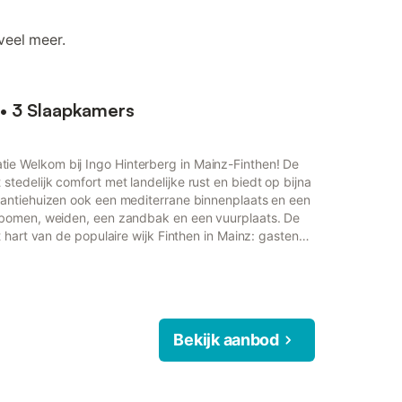
veel meer.
 • 3 Slaapkamers
ie Welkom bij Ingo Hinterberg in Mainz-Finthen! De
stedelijk comfort met landelijke rust en biedt op bijna
akantiehuizen ook een mediterrane binnenplaats en een
itbomen, weiden, een zandbak en een vuurplaats. De
et hart van de populaire wijk Finthen in Mainz: gasten
nuten veel supermarkten, bakkerijen, andere winkels,
ige cafés. De aansluiting op de snelweg (slechts drie
Bekijk aanbod