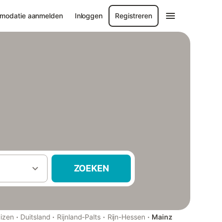
modatie aanmelden
Inloggen
Registreren
ZOEKEN
·
·
·
·
izen
Duitsland
Rijnland-Palts
Rijn-Hessen
Mainz