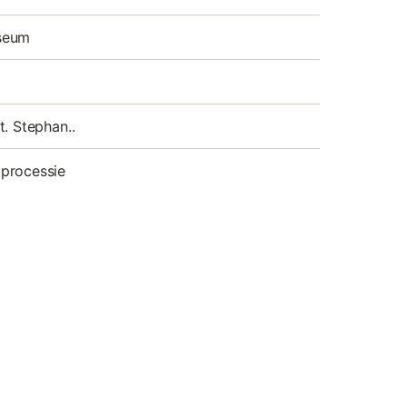
seum
t. Stephan..
processie