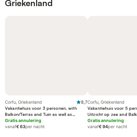
Griekenland
Corfu, Griekenland
8,7
Corfu, Griekenland
Vakantiehuis voor 3 personen, with
Vakantiehuis voor 5 per
Balkon/Terras and Tuin as well as
Uitzicht op zee and Bal
Uitzicht
Gratis annulering
well as Tuin and Uitzicht
Gratis annulering
vanaf
€ 63
per nacht
vanaf
€ 94
per nacht