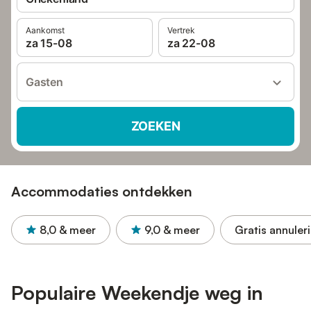
Aankomst
Vertrek
za 15-08
za 22-08
Gasten
ZOEKEN
Accommodaties ontdekken
8,0
& meer
9,0
& meer
Gratis annuler
Populaire Weekendje weg in