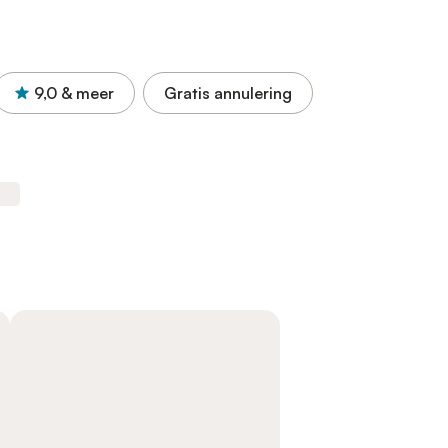
9,0
& meer
Gratis annulering