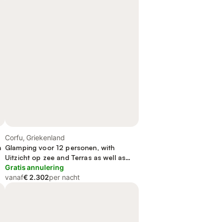
Corfu, Griekenland
n
Glamping voor 12 personen, with
Uitzicht op zee and Terras as well as
Tuin
Gratis annulering
vanaf
€ 2.302
per nacht