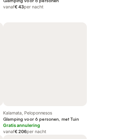
Glamping voor 6 personen
vanaf
€ 43
per nacht
Kalamata, Peloponnesos
Glamping voor 6 personen, met Tuin
Gratis annulering
vanaf
€ 206
per nacht