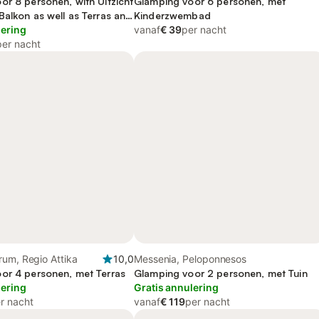
or 8 personen, with Uitzicht
Glamping voor 6 personen, met
Balkon as well as Terras and
Kinderzwembad
lering
vanaf
€ 39
per nacht
per nacht
um, Regio Attika
10,0
Messenia, Peloponnesos
or 4 personen, met Terras
Glamping voor 2 personen, met Tuin
lering
Gratis annulering
r nacht
vanaf
€ 119
per nacht