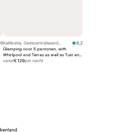
,0
Kallikratia, Gedecentraliseerd
9,2
bestuur van Macedonië-Thracië
Glamping voor 5 personen, with
Whirlpool and Terras as well as Tuin and
Uitzicht
vanaf
€ 129
per nacht
ekenland