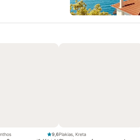
ynthos
9,6
Plakias, Kreta