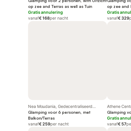
Glamping voor 2 personen, with Uitzicht
Glamping vo
op zee and Terras as well as Tuin
op zee and 
Gratis annulering
Tuin
Gratis annu
vanaf
€ 168
per nacht
vanaf
€ 329
Nea Moudania, Gedecentraliseerd
Athene Centr
bestuur van Macedonië-Thracië
Glamping voor 6 personen, met
Glamping vo
Balkon/Terras
Gratis annu
vanaf
€ 259
per nacht
vanaf
€ 57
pe