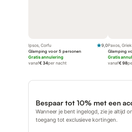
Ipsos, Corfu
9,0
Paxos, Grie
Glamping voor 5 personen
Glamping vo
Gratis annulering
Gratis annu
vanaf
€ 34
per nacht
vanaf
€ 98
pe
Bespaar tot 10% met een ac
Wanneer je bent ingelogd, zie je altijd on
toegang tot exclusieve kortingen.
Log in of registreer