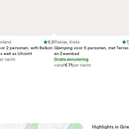
enland
9,9
Plakias, Kreta
7
or 2 personen, with Balkon
Glamping voor 5 personen, met Terras
s well as Uitzicht
en Zwembad
er nacht
Gratis annulering
vanaf
€ 71
per nacht
Highlights in Gri