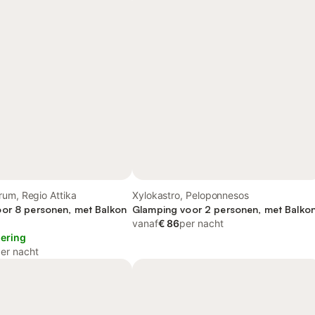
um, Regio Attika
Xylokastro, Peloponnesos
or 8 personen, met Balkon
Glamping voor 2 personen, met Balko
vanaf
€ 86
per nacht
lering
er nacht