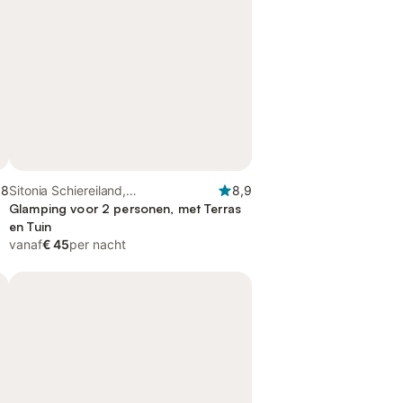
,8
Sitonia Schiereiland,
8,9
Gedecentraliseerd bestuur van
Glamping voor 2 personen, met Terras
Macedonië-Thracië
en Tuin
vanaf
€ 45
per nacht