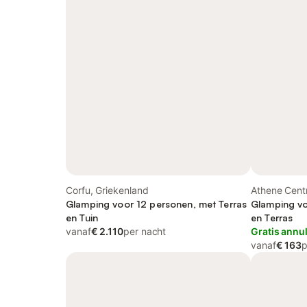
Corfu, Griekenland
Athene Centr
Glamping voor 12 personen, met Terras
Glamping vo
en Tuin
en Terras
vanaf
€ 2.110
per nacht
Gratis annu
vanaf
€ 163
p