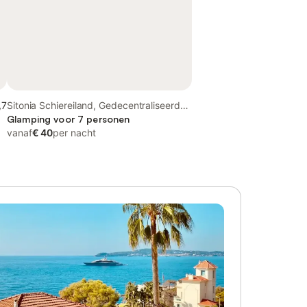
,7
Sitonia Schiereiland, Gedecentraliseerd
bestuur van Macedonië-Thracië
Glamping voor 7 personen
vanaf
€ 40
per nacht