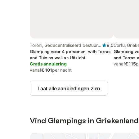
Toroni, Gedecentraliseerd bestuur
9,0
Corfu, Griek
van Macedonië-Thracië
Glamping voor 4 personen, with Terras
Glamping vo
and Tuin as well as Uitzicht
and Terras a
Gratis annulering
vanaf
€ 115
p
vanaf
€ 101
per nacht
Laat alle aanbiedingen zien
Vind Glampings in Griekenland