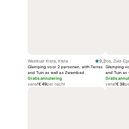
Westkust Kreta, Kreta
9,2
Ios, Zuid-Eg
Glamping voor 2 personen, with Terras
Glamping vo
and Tuin as well as Zwembad
and Tuin as
Gratis annulering
Gratis annu
vanaf
€ 49
per nacht
vanaf
€ 38
pe