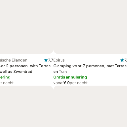
eïsche Eilanden
7,7
Epirus
7
or 2 personen, with Terras
Glamping voor 7 personen, met Terras
 well as Zwembad
en Tuin
lering
Gratis annulering
r nacht
vanaf
€ 9
per nacht