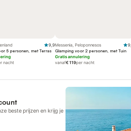
kenland
9,9
Messenia, Peloponnesos
9
or 5 personen, met Terras
Glamping voor 2 personen, met Tuin
lering
Gratis annulering
r nacht
vanaf
€ 119
per nacht
count
ze beste prijzen en krijg je