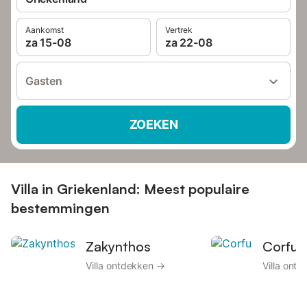
Aankomst
Vertrek
za 15-08
za 22-08
Gasten
ZOEKEN
Villa in Griekenland: Meest populaire
bestemmingen
Zakynthos
Corfu
Villa ontdekken →
Villa ont