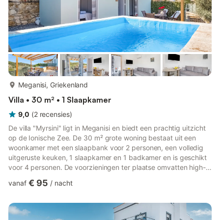
meer...
Meganisi, Griekenland
Villa • 30 m² • 1 Slaapkamer
9,0
(
2
recensies
)
De villa "Μyrsini" ligt in Meganisi en biedt een prachtig uitzicht
op de Ionische Zee. De 30 m² grote woning bestaat uit een
woonkamer met een slaapbank voor 2 personen, een volledig
uitgeruste keuken, 1 slaapkamer en 1 badkamer en is geschikt
voor 4 personen. De voorzieningen ter plaatse omvatten high-
speed Wi-Fi (geschikt voor videogesprekken), een smart-tv
€ 95
vanaf
/
nacht
met streamingdiensten, airconditioning, een wasmachine, een
vaatwasser en een capsule koffiezetapparaat. Bovendien
beschikt deze villa over een goed uitgeruste privé-buitenruimte
met een zwembad, een tuin, een open terras en een overde...