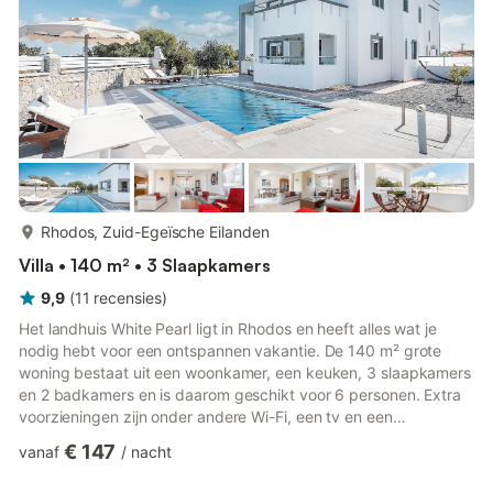
meer...
Rhodos, Zuid-Egeïsche Eilanden
Villa • 140 m² • 3 Slaapkamers
9,9
(
11
recensies
)
Het landhuis White Pearl ligt in Rhodos en heeft alles wat je
nodig hebt voor een ontspannen vakantie. De 140 m² grote
woning bestaat uit een woonkamer, een keuken, 3 slaapkamers
en 2 badkamers en is daarom geschikt voor 6 personen. Extra
voorzieningen zijn onder andere Wi-Fi, een tv en een
wasmachine. Airconditioning is alleen beschikbaar in sommige
€ 147
vanaf
/
nacht
kamers. Dit landhuis beschikt over een eigen buitenruimte met
een zwembad, open terras en 3 balkons. Het zwembad is