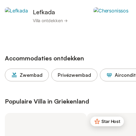
Lefkada
Villa ontdekken →
V
Accommodaties ontdekken
Zwembad
Privézwembad
Aircondit
Populaire Villa in Griekenland
Star Host