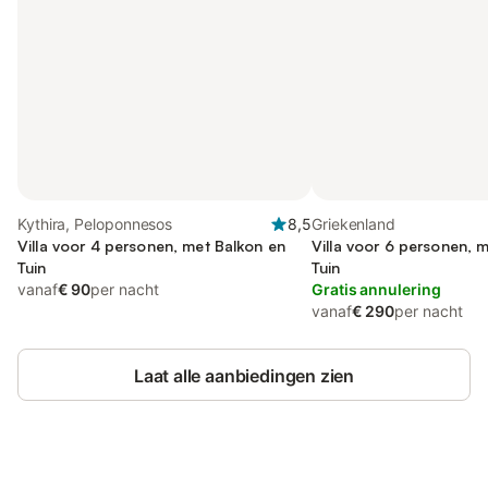
Kythira, Peloponnesos
8,5
Griekenland
Villa voor 4 personen, met Balkon en
Villa voor 6 personen, 
Tuin
Tuin
vanaf
€ 90
per nacht
Gratis annulering
vanaf
€ 290
per nacht
Laat alle aanbiedingen zien
Bespaar tot 10% op veel verblijven
Registreren
met een account.