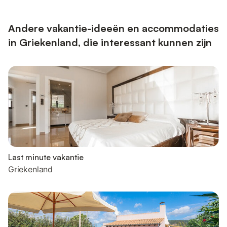
gesloten van 10 november tot eind maart. Het pand ligt dicht bij
Prasonisi en een microdam, beide perfect voor watersporten.
Lin...
Andere vakantie-ideeën en accommodaties
in Griekenland, die interessant kunnen zijn
Last minute vakantie
Griekenland