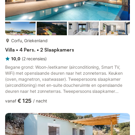
meer...
Corfu, Griekenland
Villa • 4 Pers. • 2 Slaapkamers
10,0
(
2
recensies
)
Begane grond: Woon-/eetkamer (airconditioning, Smart TV,
WiFi) met openslaande deuren naar het zonneterras. Keuken
(oven, magnetron, vaatwasser). Tweepersoons slaapkamer
(airconditioning) met en-suite doucheruimte en openslaande
deuren naar het zonneterras. Tweepersoons slaapkamer
(airconditioning) met en-suite doucheruimte (wasmachine) en
€ 125
vanaf
/
nacht
openslaande deuren naar het zonneterras. Buiten: Draagbare
gasbarbecue. Terras met eethoek. Zonneterras.
Privéparkeergelegenheid. Privé zwembad (7,9m x 2,85m) met
overlooprand en Romeinse treden aan de zijkant. Prachtig
uitzicht op zee over de Ionische Ze...