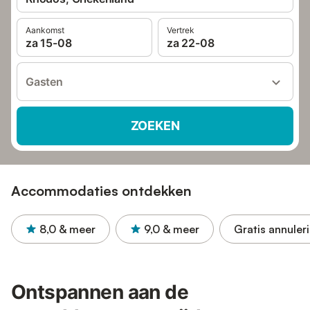
Aankomst
Vertrek
za 15-08
za 22-08
Gasten
ZOEKEN
Accommodaties ontdekken
8,0
& meer
9,0
& meer
Gratis annuler
Ontspannen aan de