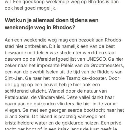
wil. Een goedkoop weekendje weg op Rhodos is dan
ook heel goed mogelijk.
Wat kun je allemaal doen tijdens een
weekendje weg in Rhodos?
Aan een weekendje weg mag een bezoek aan Rhodos-
stad niet ontbreken. Dit is namelijk een van de best
bewaarde middeleeuwse steden ter wereld en staat
daarom op de Werelderfgoedlijst van UNESCO. Ga hier
zeker naar het imposante Paleis van de Grootmeesters,
een van de overblijfselen uit de tijd van de Ridders van
Sint-Jan. Ga naar het mooie Tsambika-klooster. Door
de ligging op een heuvel heb je hier ook een
schitterend uitzicht. Wandel door de natuur van
Petaloudes, de Vlindervallei. Deze vallei dankt haar
naam aan de duizenden vlinders die hier in de zomer
vliegen. Ga met een georganiseerde boottocht naar het
eiland Symi. Dit eiland is prachtig vanwege het
kristalheldere water en de gekleurde huizen. Een privé
tocht per boot of in een kajak langs de kust geeft je