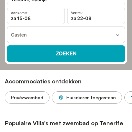
Aankomst
Vertrek
za 15-08
za 22-08
Gasten
ZOEKEN
Accommodaties ontdekken
Privézwembad
Huisdieren toegestaan
Populaire Villa’s met zwembad op Tenerife