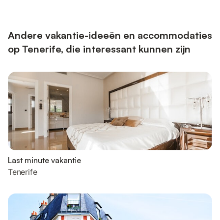
Bovendien kunt u gebruikmaken van een tafeltennistafel. Een
babybedje en een kinderstoel zijn op verzoek beschikbaar.
Strand-/zwembadhanddoeken zijn aanwezig. Uw eigen
buitenruimte omvat een ...
Andere vakantie-ideeën en accommodaties
op Tenerife, die interessant kunnen zijn
Last minute vakantie
Tenerife