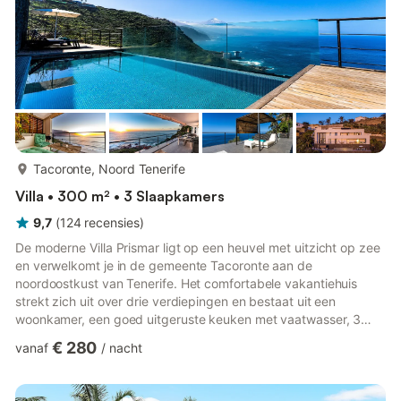
meer...
Tacoronte, Noord Tenerife
Villa • 300 m² • 3 Slaapkamers
9,7
(
124
recensies
)
De moderne Villa Prismar ligt op een heuvel met uitzicht op zee
en verwelkomt je in de gemeente Tacoronte aan de
noordoostkust van Tenerife. Het comfortabele vakantiehuis
strekt zich uit over drie verdiepingen en bestaat uit een
woonkamer, een goed uitgeruste keuken met vaatwasser, 3
slaapkamers en 3 badkamers (waarvan een en suite) en is
€ 280
vanaf
/
nacht
daarom geschikt voor 6 personen (2 extra kinderen kunnen
worden ondergebracht tegen een extra vergoeding). DETAILS
WONING Extra voorzieningen zijn Wi-Fi (glasvezel geschikt