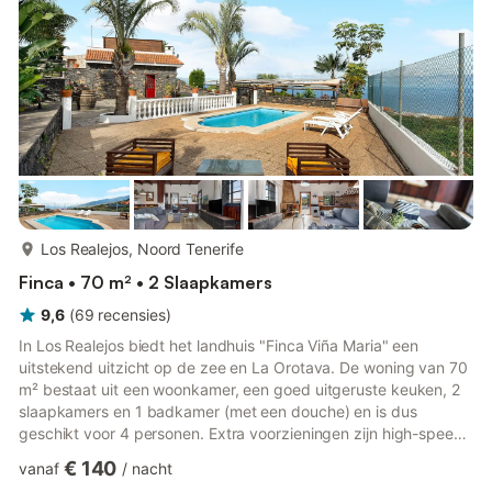
voor telewerken), 2 smart TV's en 1 satelliet TV en een
speelruimte met een biljart...
meer...
Los Realejos, Noord Tenerife
Finca • 70 m² • 2 Slaapkamers
9,6
(
69
recensies
)
In Los Realejos biedt het landhuis "Finca Viña Maria" een
uitstekend uitzicht op de zee en La Orotava. De woning van 70
m² bestaat uit een woonkamer, een goed uitgeruste keuken, 2
slaapkamers en 1 badkamer (met een douche) en is dus
geschikt voor 4 personen. Extra voorzieningen zijn high-speed
Wi-Fi (geschikt voor videogesprekken) met een speciale
€ 140
vanaf
/
nacht
werkruimte voor thuiswerkers, een tv en een wasmachine.