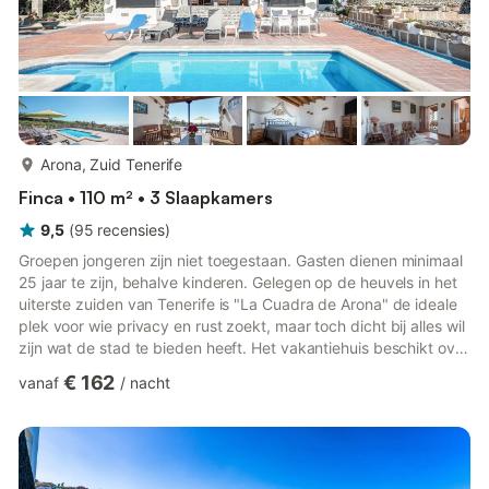
meer...
Arona, Zuid Tenerife
Finca • 110 m² • 3 Slaapkamers
9,5
(
95
recensies
)
Groepen jongeren zijn niet toegestaan. Gasten dienen minimaal
25 jaar te zijn, behalve kinderen. Gelegen op de heuvels in het
uiterste zuiden van Tenerife is "La Cuadra de Arona" de ideale
plek voor wie privacy en rust zoekt, maar toch dicht bij alles wil
zijn wat de stad te bieden heeft. Het vakantiehuis beschikt over
een gezellige woonkamer, een goed uitgeruste keuken, 3
€ 162
vanaf
/
nacht
slaapkamers en 2 badkamers en biedt plaats aan 6 personen.
Extra voorzieningen zijn wifi, een wasmachine en ventilatoren.
Op verzoek zijn er een babybedje en kinderstoel beschikbaar.
In de privé buitenruimte kunnen jullie...