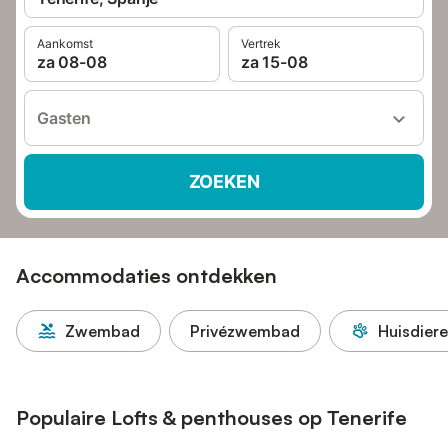
Aankomst
Vertrek
za 08-08
za 15-08
Gasten
ZOEKEN
Accommodaties ontdekken
Zwembad
Privézwembad
Huisdier
Populaire Lofts & penthouses op Tenerife