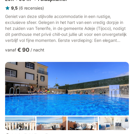
9,5
(
6
recensies
)
Geniet van deze stijlvolle accommodatie in een rustige,
exclusieve sfeer. Gelegen in het hart van een vredig dorpje in
het zuiden van Tenerife, in de gemeente Adeje (Tijoco), nodigt
dit penthouse met privé chill-out jullie uit voor een onvergetelijk
verblijf vol fijne momenten. Eerste verdieping: Een elegant
ingerichte ruimte met moderne witte en zilveren accenten. •
€ 90
vanaf
/
nacht
Slaapkamer met bed van 1,50 m x 2 m. • Woonkamer-keuken
volledig uitgerust voor al jullie kookplezier. • Lichte badkamer
met eigentijds design. Het hele appartement is omgeven door
grote ramen die zorgen voor spectaculair uitzi...
meer...