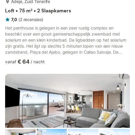
Adeje, Zuid Tenerife
Loft • 75 m² • 2 Slaapkamers
7,0
(
2
recensies
)
Het penthouse is gelegen in een zeer rustig complex en
beschikt over een groot gemeenschappelijk zwembad met
solarium en een klein kinderbad. De ligbedden op het solarium
zijn gratis. Het ligt op slechts 5 minuten lopen van een nieuw
zandstrand, Playa del Ajabo, gelegen in Callao Salvaje. De
vakantiewoning is volledig gerenoveerd in een moderne stijl, is
€ 64
vanaf
/
nacht
licht en zeer comfortabel. Het heeft een gezellige woonkamer
met eethoek, een aparte, volledig uitgeruste keuken met een
aparte wasruimte, een hoofdslaapkamer met een
tweepersoonsbed, nog een slaapkamer met een
tweepersoonsbed, een badkamer...