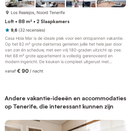
meer...
Los Realejos, Noord Tenerife
Loft • 88 m² • 2 Slaapkamers
9,6
(
32
recensies
)
Casa Hola Mar is de ideale plek voor een ontspannen vakantie.
Op het 82 m² grote dakterras genieten jullie het hele jaar door
van zon én schaduw, met een vrij 180-graden uitzicht op zee.
Het 88 m² grote appartement is volledig gerenoveerd en
modern ingericht. De keuken is compleet uitgerust met
vaatwasser en een combi-apparaat (magnetron/oven/grill). Er
€ 90
vanaf
/
nacht
zijn 2 slaapkamers (waarvan één met tv) voor 4 personen,
beide verduisterbaar met rolluiken. De badkamer met
vloerverwarming is vanuit beide slaapkamers bereikbaar en
heeft aan weerszijden van de douche een wastafel. Er is een
extra wastafel...
Andere vakantie-ideeën en accommodaties
op Tenerife, die interessant kunnen zijn