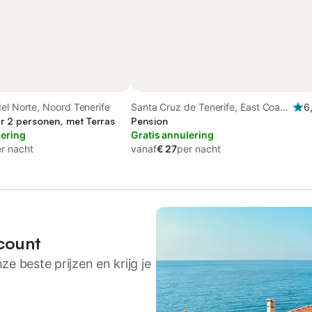
el Norte, Noord Tenerife
Santa Cruz de Tenerife, East Coast
6
r 2 personen, met Terras
of Tenerife
Pension
lering
Gratis annulering
r nacht
vanaf
€ 27
per nacht
count
ze beste prijzen en krijg je