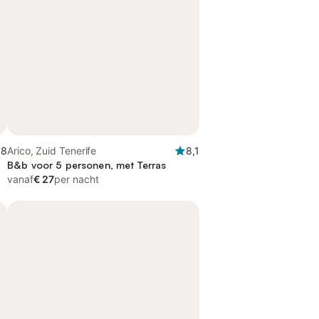
,8
Arico, Zuid Tenerife
8,1
B&b voor 5 personen, met Terras
vanaf
€ 27
per nacht