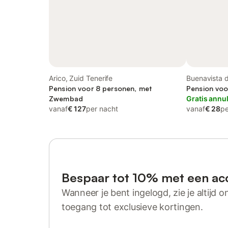
Arico, Zuid Tenerife
Buenavista d
Pension voor 8 personen, met
Pension voo
Zwembad
Gratis annu
vanaf
€ 127
per nacht
vanaf
€ 28
pe
Bespaar tot 10% met een ac
Wanneer je bent ingelogd, zie je altijd on
toegang tot exclusieve kortingen.
Log in of registreer