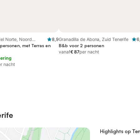
el Norte, Noord
8,9
Granadilla de Abona, Zuid Tenerife
6
personen, met Terras en
B&b voor 2 personen
vanaf
€ 87
per nacht
lering
r nacht
rife
Highlights op Ten