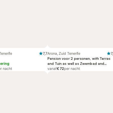
Tenerife
7,7
Arona, Zuid Tenerife
7
Pension voor 2 personen, with Terras
lering
and Tuin as well as Zwembad and
r nacht
Uitzicht
vanaf
€ 72
per nacht