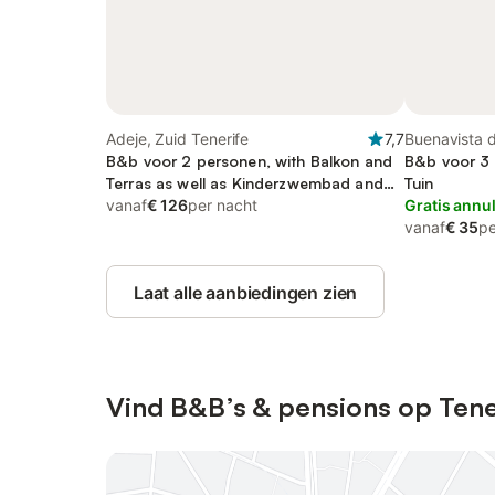
Adeje, Zuid Tenerife
7,7
Buenavista d
B&b voor 2 personen, with Balkon and
Tenerife
B&b voor 3 
Terras as well as Kinderzwembad and
Tuin
Zwembad
vanaf
€ 126
per nacht
Gratis annu
vanaf
€ 35
pe
Laat alle aanbiedingen zien
Vind B&B’s & pensions op Tene