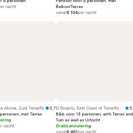
r 4 personen
Pension voor 6 personen, met
er nacht
Balkon/Terras
vanaf
€ 104
per nacht
e Abona, Zuid Tenerife
9,7
El Rosario, East Coast of Tenerife
9
personen, met Terras
B&b voor 13 personen, with Terras an
lering
Tuin as well as Uitzicht
r nacht
Gratis annulering
vanaf
€ 461
per nacht