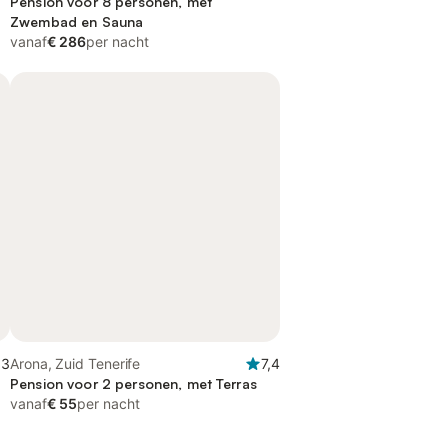
Pension voor 8 personen, met
Zwembad en Sauna
vanaf
€ 286
per nacht
,3
Arona, Zuid Tenerife
7,4
d
Pension voor 2 personen, met Terras
vanaf
€ 55
per nacht