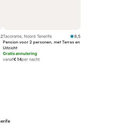
,2
Tacoronte, Noord Tenerife
8,5
Pension voor 2 personen, met Terras en
Uitzicht
Gratis annulering
vanaf
€ 14
per nacht
erife