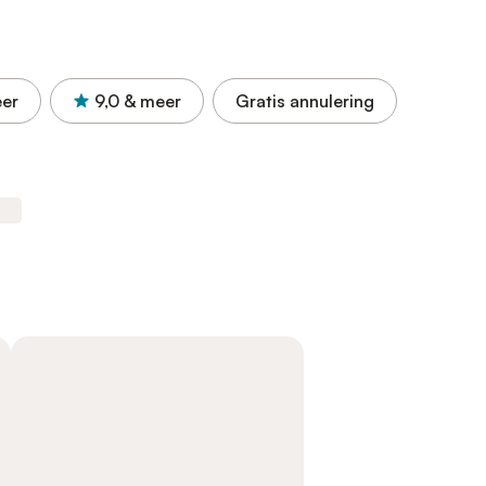
er
9,0
& meer
Gratis annulering