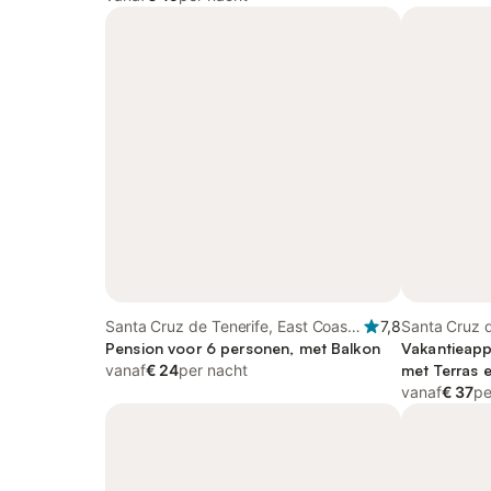
Santa Cruz de Tenerife, East Coast
7,8
Santa Cruz d
of Tenerife
Pension voor 6 personen, met Balkon
Tenerife
Vakantieapp
vanaf
€ 24
per nacht
met Terras e
vanaf
€ 37
pe