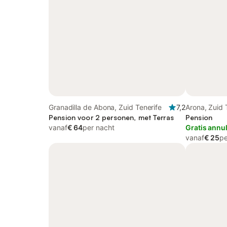
Granadilla de Abona, Zuid Tenerife
7,2
Arona, Zuid 
Pension voor 2 personen, met Terras
Pension
vanaf
€ 64
per nacht
Gratis annu
vanaf
€ 25
pe