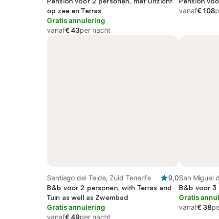
Pension voor 2 personen, met Uitzicht
Tenerife
Pension voo
op zee en Terras
vanaf
€ 108
p
Gratis annulering
vanaf
€ 43
per nacht
Santiago del Teide, Zuid Tenerife
9,0
San Miguel d
B&b voor 2 personen, with Terras and
B&b voor 3 
Tuin as well as Zwembad
Gratis annu
Gratis annulering
vanaf
€ 38
pe
vanaf
€ 49
per nacht