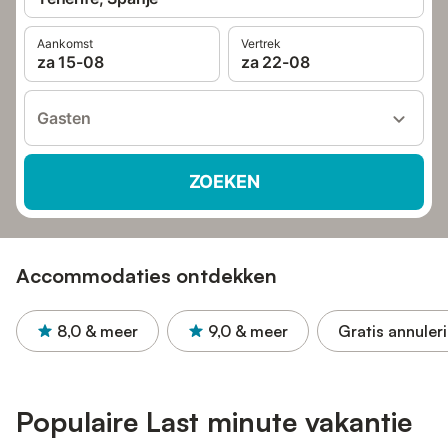
Aankomst
Vertrek
za 15-08
za 22-08
Gasten
ZOEKEN
Accommodaties ontdekken
8,0
& meer
9,0
& meer
Gratis annuler
Populaire Last minute vakantie