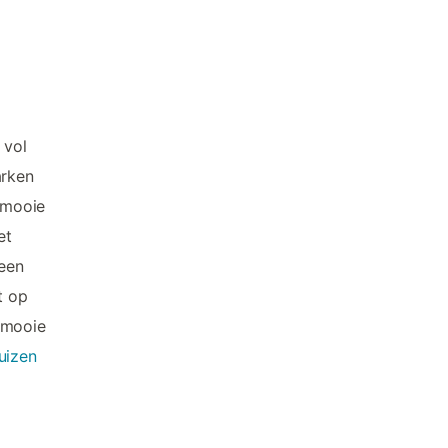
 vol
arken
e mooie
et
 een
t op
e mooie
uizen