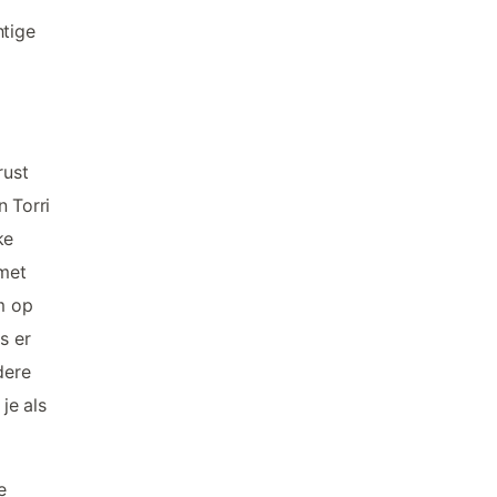
htige
rust
n Torri
ke
met
m op
s er
dere
je als
e