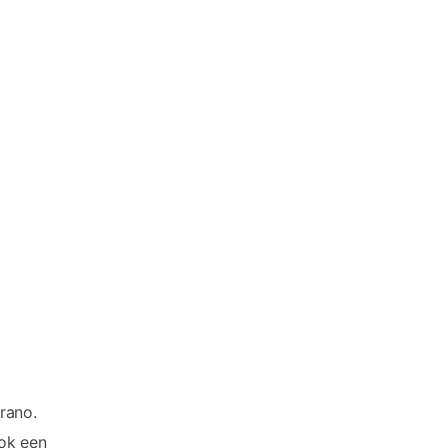
rrano.
ook een