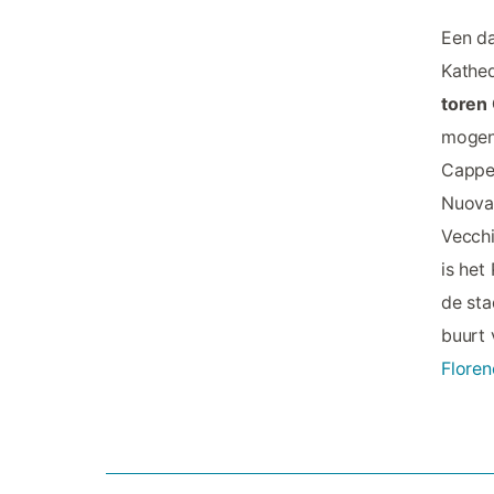
Een da
Kathed
toren 
mogen 
Cappel
Nuova 
Vecchi
is het
de sta
buurt 
Floren