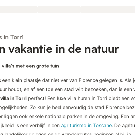
s in Torri
n vakantie in de natuur
 villa's met een grote tuin
is een klein plaatsje dat niet ver van Florence gelegen is. Als 
uur houdt, en af een toe een stad wilt bezoeken, dan is een v
n
villa in Torri
perfect! Een luxe villa huren in Torri biedt een s
gelijkheden. Zo kun je heel eenvoudig de stad Florence be
r liggen ook enkele nationale parken in de omgeving. Een a
jkheid is een verblijf in een
agriturismo in Toscane
. De agritu
og landelijker gelegen en de wandelroutes beginnen al bij je