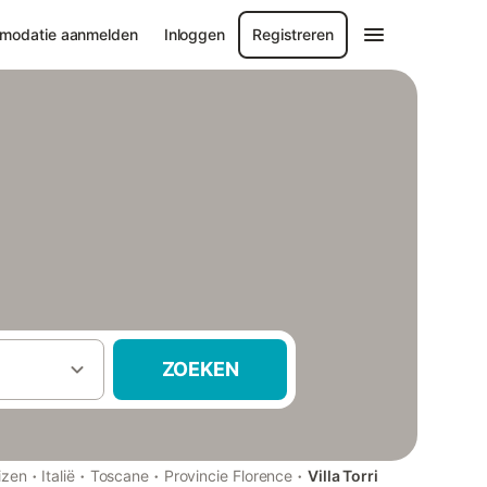
modatie aanmelden
Inloggen
Registreren
ZOEKEN
·
·
·
·
izen
Italië
Toscane
Provincie Florence
Villa Torri