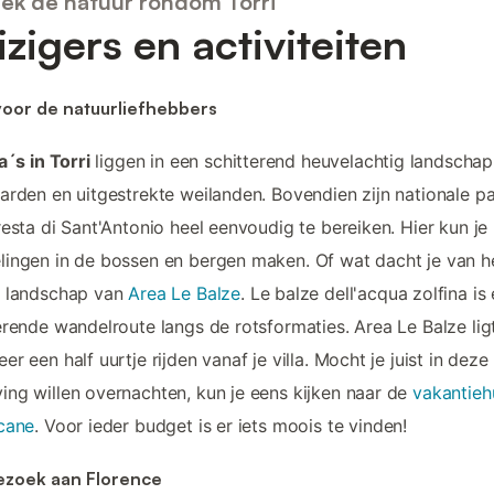
ek de natuur rondom Torri
izigers en activiteiten
voor de natuurliefhebbers
la´s in Torri
liggen in een schitterend heuvelachtig landschap
arden en uitgestrekte weilanden. Bovendien zijn nationale p
resta di Sant'Antonio heel eenvoudig te bereiken. Hier kun j
ingen in de bossen en bergen maken. Of wat dacht je van h
e landschap van
Area Le Balze
. Le balze dell'acqua zolfina is
erende wandelroute langs de rotsformaties. Area Le Balze lig
er een half uurtje rijden vanaf je villa. Mocht je juist in dez
ng willen overnachten, kun je eens kijken naar de
vakantieh
cane
. Voor ieder budget is er iets moois te vinden!
ezoek aan Florence