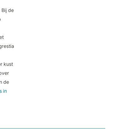
 Bij de
e
et
restia
r kust
 over
in de
s in