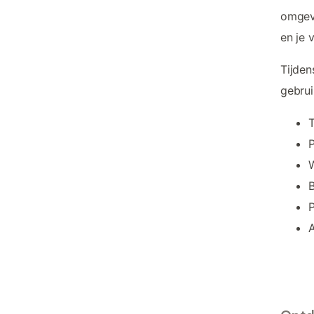
omgevi
en je 
Tijden
gebru
T
W
P
A