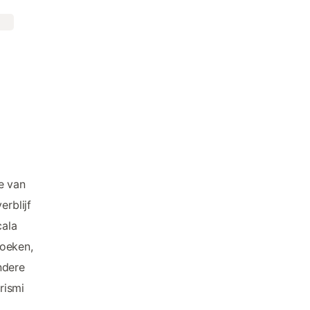
je van
erblijf
cala
zoeken,
ndere
rismi