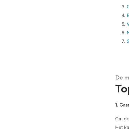
E
V
N
De m
To
1. Cas
Om de
Het ka