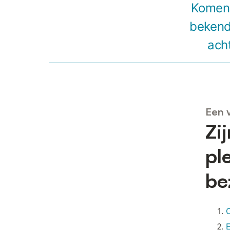
Komen 
bekend
ach
Een v
Zi
pl
be
C
E