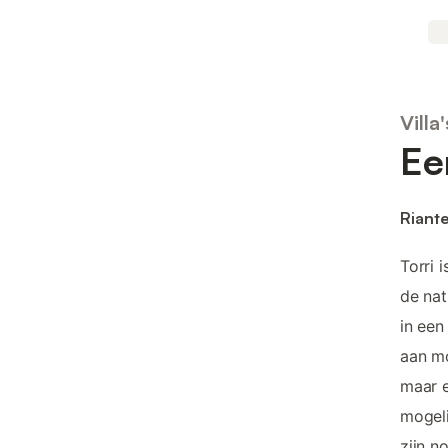
Villa'
Ee
Riante
Torri 
de nat
in ee
aan mo
maar e
mogeli
zijn n