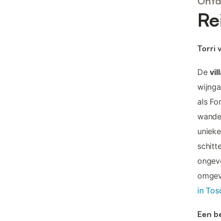
Ontd
Re
Torri 
De
vil
wijnga
als Fo
wandel
uniek
schitt
ongeve
omgevi
in Tos
Een b