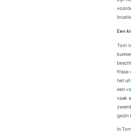
voorde
locatie
Een k
Torri 
kunnen
beschi
frisse
het ui
een
va
vaak 
zwemba
gezin 
In Tor