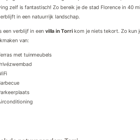
ng zelf is fantastisch! Zo bereik je de stad Florence in 40 m
verblijft in een natuurrijk landschap.
s een verblijf in een
villa in Torri
kom je niets tekort. Zo kun j
ikmaken van:
erras met tuinmeubels
Privézwembad
iFi
Barbecue
arkeerplaats
irconditioning