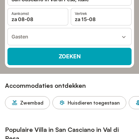
Aankomst
Vertrek
za 08-08
za 15-08
Gasten
ZOEKEN
Accommodaties ontdekken
Zwembad
Huisdieren toegestaan
Populaire Villa in San Casciano in Val di
Pesa