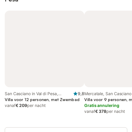
San Casciano in Val di Pesa,
9,8
Mercatale, San Casciano 
Provincie Florence
Villa voor 12 personen, met Zwembad
Villa voor 9 personen, m
vanaf
€ 209
per nacht
Gratis annulering
vanaf
€ 378
per nacht