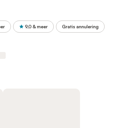
er
9,0
& meer
Gratis annulering