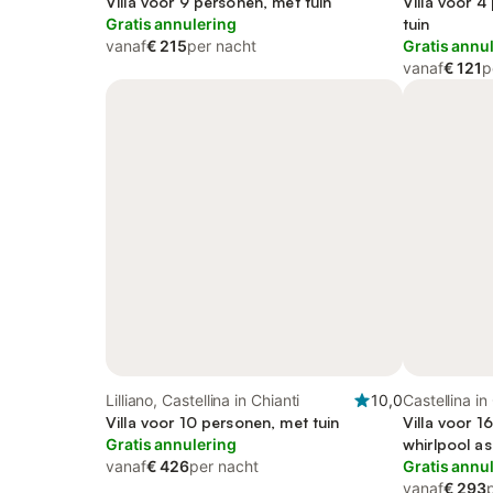
Villa voor 9 personen, met tuin
Villa voor 
Gratis annulering
tuin
vanaf
€ 215
per nacht
Gratis annu
vanaf
€ 121
p
Lilliano, Castellina in Chianti
10,0
Castellina in
Villa voor 10 personen, met tuin
Villa voor 1
Gratis annulering
whirlpool as
vanaf
€ 426
per nacht
Gratis annu
vanaf
€ 293