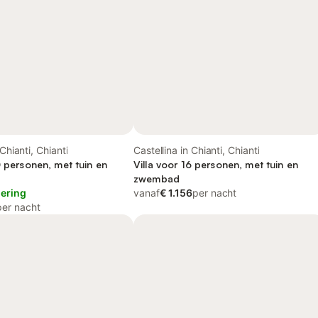
 Chianti, Chianti
Castellina in Chianti, Chianti
0 personen, met tuin en
Villa voor 16 personen, met tuin en
zwembad
lering
vanaf
€ 1.156
per nacht
per nacht