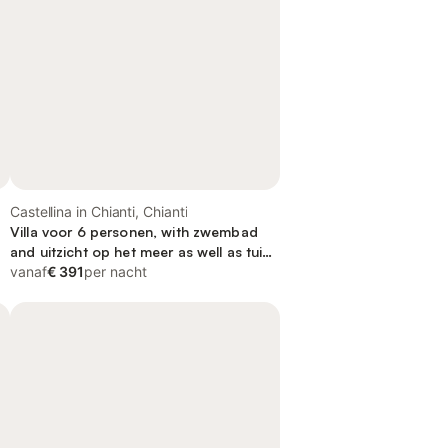
Castellina in Chianti, Chianti
Villa voor 6 personen, with zwembad
and uitzicht op het meer as well as tuin,
met huisdier
vanaf
€ 391
per nacht