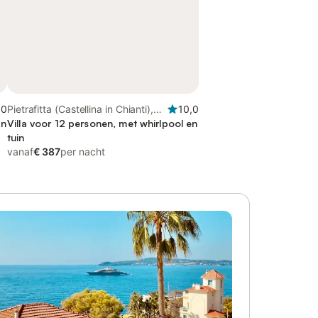
,0
Pietrafitta (Castellina in Chianti),
10,0
in
Castellina in Chianti
Villa voor 12 personen, met whirlpool en
tuin
vanaf
€ 387
per nacht