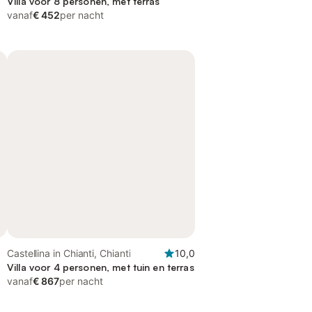
Villa voor 8 personen, met terras
vanaf
€ 452
per nacht
Castellina in Chianti, Chianti
10,0
Villa voor 4 personen, met tuin en terras
vanaf
€ 867
per nacht