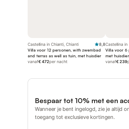
Castellina in Chianti, Chianti
8,8
Castellina in
Villa voor 12 personen, with zwembad
Villa voor 
and terras as well as tuin, met huisdier
met huisdier
vanaf
€ 472
per nacht
vanaf
€ 239
Bespaar tot 10% met een ac
Wanneer je bent ingelogd, zie je altijd on
toegang tot exclusieve kortingen.
Log in of registreer