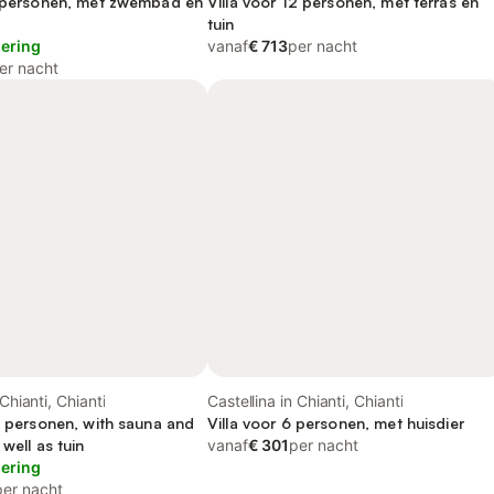
4 personen, met zwembad en
Villa voor 12 personen, met terras en
tuin
lering
vanaf
€ 713
per nacht
er nacht
 Chianti, Chianti
Castellina in Chianti, Chianti
6 personen, with sauna and
Villa voor 6 personen, met huisdier
 well as tuin
vanaf
€ 301
per nacht
lering
per nacht