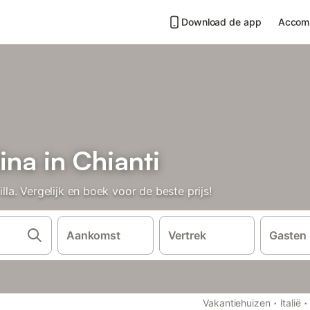
Download de app
Accom
lina in Chianti
a. Vergelijk en boek voor de beste prijs!
Aankomst
Vertrek
Gasten
·
·
Vakantiehuizen
Italië