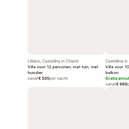
Lilliano, Castellina in Chianti
Castellina in
Villa voor 12 personen, met tuin, met
Villa voor 1
huisdier
balkon
vanaf
€ 505
per nacht
Gratis annu
vanaf
€ 969