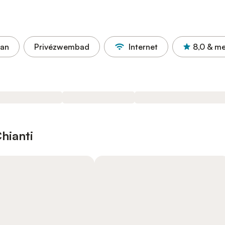
aan
Privézwembad
Internet
8,0
& me
Chianti