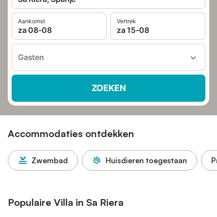
Aankomst
Vertrek
za 08-08
za 15-08
Gasten
ZOEKEN
Accommodaties ontdekken
Zwembad
Huisdieren toegestaan
P
Populaire Villa in Sa Riera