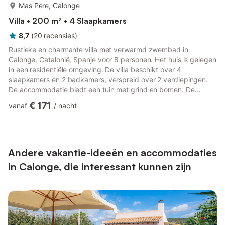
meer...
Mas Pere, Calonge
Villa • 200 m² • 4 Slaapkamers
8,7
(
20
recensies
)
Rustieke en charmante villa met verwarmd zwembad in
Calonge, Catalonië, Spanje voor 8 personen. Het huis is gelegen
in een residentiële omgeving. De villa beschikt over 4
slaapkamers en 2 badkamers, verspreid over 2 verdiepingen.
De accommodatie biedt een tuin met grind en bomen. De
nabijheid van het strand, winkelgelegenheden, sportactiviteiten
€ 171
vanaf
/
nacht
en uitgaansgelegenheden maakt dit een prachtige villa om uw
vakantie in Spanje door te brengen met familie, vrienden en
zelfs uw huisdieren.Interieur van de villa2-laagse
villawoonkamer met televisie, DVD-speler en hifieetkamer4
slaapkamers en 2 bad...
Andere vakantie-ideeën en accommodaties
in Calonge, die interessant kunnen zijn