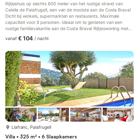
Rijtjeshuis op slechts 800 meter van het rustige strand van
Calella de Palafrugell, een van de mooiste aan de Costa Brava!
Dicht bij winkels, supermarkten en restaurants. Maximale
capaciteit voor 8 personen. Ideaal om te genieten van een
rustige familievakantie aan de Costa Brava! Rijtjeswoning met
terras en privétuin. Woon-eetkamer met tv, open haard en
€ 104
vanaf
/
nacht
directe toegang tot het terras. Keuken met al het benodigde
keukengerei: bestek, pannen, gaskookplaat, wasmachine,
koelkast, oven en magnetron. Het huis bestaat uit 3
hoofdkamers met elk een tweepersoonsbed (135x190cm en
135x180cm) en een k...
meer...
Llafranc, Palafrugell
Villa • 325 m² • 6 Slaapkamers