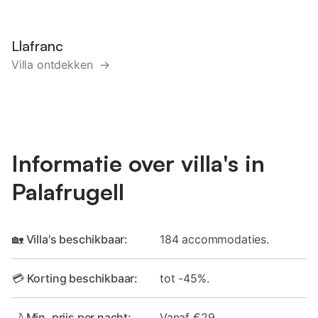
Llafranc
Villa ontdekken →
Informatie over villa's in
Palafrugell
🏡 Villa's beschikbaar:
184 accommodaties.
💳 Korting beschikbaar:
tot -45%.
🌙 Min. prijs per nacht:
Vanaf €29.