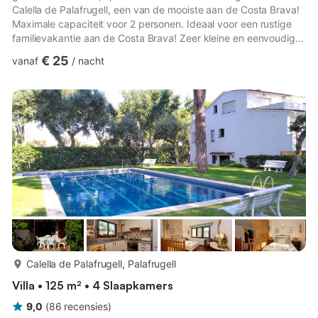
Calella de Palafrugell, een van de mooiste aan de Costa Brava!
Maximale capaciteit voor 2 personen. Ideaal voor een rustige
familievakantie aan de Costa Brava! Zeer kleine en eenvoudige
studio gelegen op de tweede verdieping zonder lift. Het
€ 25
vanaf
/
nacht
beschikt over een groot terras waar u kunt genieten van ontbijt
en maaltijden in de zon, een woon-eetkamer met tv en 1
tweepersoonsbed ingebouwd in de muur. Kitchenette met alle
kookgerei, inclusief bestek, pannen, koelkast, magnetron...
meer...
Calella de Palafrugell, Palafrugell
Villa • 125 m² • 4 Slaapkamers
9,0
(
86
recensies
)