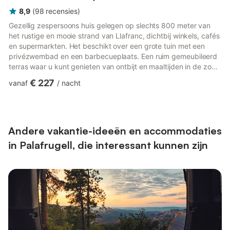
8,9
(
98
recensies
)
Gezellig zespersoons huis gelegen op slechts 800 meter van
het rustige en mooie strand van Llafranc, dichtbij winkels, cafés
en supermarkten. Het beschikt over een grote tuin met een
privézwembad en een barbecueplaats. Een ruim gemeubileerd
terras waar u kunt genieten van ontbijt en maaltijden in de zon
met een prachtig uitzicht op zee. Woonkamer met tv, open
€ 227
vanaf
/
nacht
haard en directe toegang tot het zwembad. Volledig uitgeruste
keuken met oven, koelkast, magnetron en dubbele spoelbak.
Het huis heeft vijf tweepersoonskamers: 2 tweepersoonskamers
met eigen badkamer, 3 kamers met twee eenpersoonsbedde...
Andere vakantie-ideeën en accommodaties
in Palafrugell, die interessant kunnen zijn