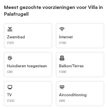
Meest gezochte voorzieningen voor Villa in
Palafrugell
Zwembad
Internet
(
121
)
(
118
)
Huisdieren toegestaan
Balkon/Terras
(
26
)
(
128
)
TV
Airconditioning
(
123
)
(
69
)