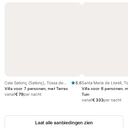
Cala Salionç (Salionç), Tossa de
8,6
Santa Maria de Llorell, T
Mar
Villa voor 7 personen, met Terras
Mar
Villa voor 8 personen, m
vanaf
€ 79
per nacht
Tuin
vanaf
€ 333
per nacht
Laat alle aanbiedingen zien