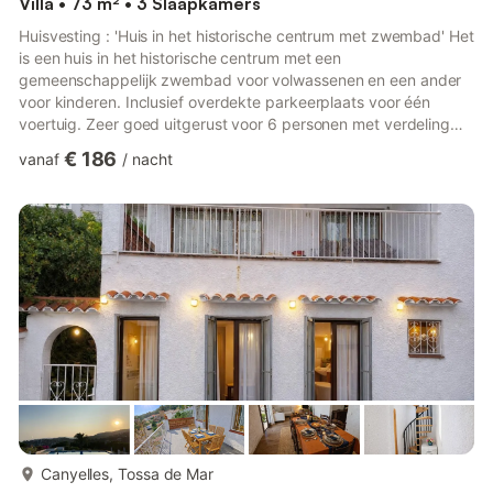
Villa • 73 m² • 3 Slaapkamers
Huisvesting : 'Huis in het historische centrum met zwembad' Het
is een huis in het historische centrum met een
gemeenschappelijk zwembad voor volwassenen en een ander
voor kinderen. Inclusief overdekte parkeerplaats voor één
voertuig. Zeer goed uitgerust voor 6 personen met verdeling
over drie verdiepingen met trap; 1 master suite met
€ 186
vanaf
/
nacht
tweepersoonsbed en badkamer in de slaapkamer, met eigen
terras, 1 slaapkamer met een tweepersoonsbed en toegang tot
het terras en een slaapkamer met een stapelbed voor 2
kinderen. 2 complete badkamers en 1 toilet. Woonkamer met
toegang tot het terras en tuinm...
meer...
Canyelles, Tossa de Mar