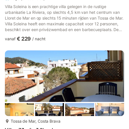
Villa Soleina is een prachtige villa gelegen in de rustige
urbanisatie La Riviera, op slechts 4,5 km van het centrum van
Lloret de Mar en op slechts 15 minuten rijden van Tossa de Mar.
Villa Soleina heeft een maximale capaciteit voor 12 personen,
beschikt over een privézwembad en een barbecueplaats. De
villa bestaat uit 2 verdiepingen die met elkaar verbonden zijn
€ 229
vanaf
/
nacht
door een buitentrap. In het bovenste gedeelte van de woning
vindt u een woon-eetkamer, een volledig uitgeruste open
keuken, 3 slaapkamers met tweepersoonsbedden en 2
badkamers met douche. Het bovenste gedeelte van de woning
heeft ...
meer...
Tossa de Mar, Costa Brava