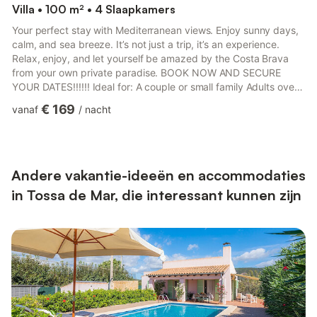
Villa • 100 m² • 4 Slaapkamers
Your perfect stay with Mediterranean views. Enjoy sunny days,
calm, and sea breeze. It’s not just a trip, it’s an experience.
Relax, enjoy, and let yourself be amazed by the Costa Brava
from your own private paradise. BOOK NOW AND SECURE
YOUR DATES!!!!!! Ideal for: A couple or small family Adults over
30 years old Schedules Check-in: from 16:00 to 19:00 (Monday
€ 169
vanaf
/
nacht
to Saturday) Check-out: 10:00 Late check-in or holidays: only
with prior notice and a 60 € surcharge Important information
Bed linen and towels: not included. You can bring your own or
hire the service for 20 €/person Early notice is...
Andere vakantie-ideeën en accommodaties
in Tossa de Mar, die interessant kunnen zijn