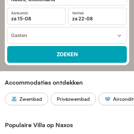
Aankomst
Vertrek
za 15-08
za 22-08
Gasten
ZOEKEN
Accommodaties ontdekken
Zwembad
Privézwembad
Aircondit
Populaire Villa op Naxos