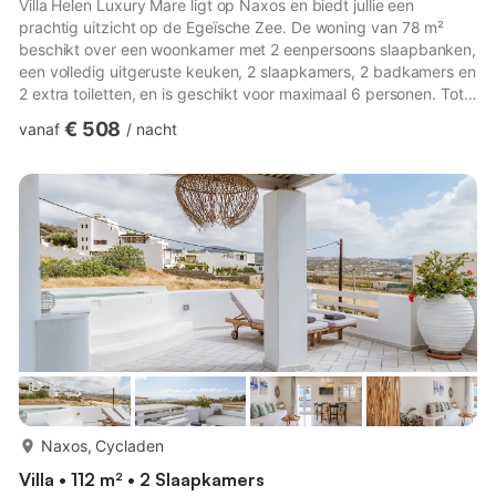
Villa Helen Luxury Mare ligt op Naxos en biedt jullie een
prachtig uitzicht op de Egeïsche Zee. De woning van 78 m²
beschikt over een woonkamer met 2 eenpersoons slaapbanken,
een volledig uitgeruste keuken, 2 slaapkamers, 2 badkamers en
2 extra toiletten, en is geschikt voor maximaal 6 personen. Tot
de extra voorzieningen behoren snel wifi (geschikt voor
€ 508
vanaf
/
nacht
videogesprekken), tv, airconditioning en een wasmachine. Jullie
hebben een eigen balkon en toegang tot een gedeelde
buitenruimte met onder andere een zwembad, jacuzzi, tuin,
open en overdekt terras. Het strand ligt vlakbij, zodat jullie
een...
meer...
Naxos, Cycladen
Villa • 112 m² • 2 Slaapkamers