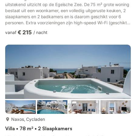
uitstekend uitzicht op de Egeïsche Zee. De 75 m² grote woning
bestaat uit een woonkamer, een volledig uitgeruste keuken, 2
slaapkamers en 2 badkamers en is daarom geschikt voor 6
personen. Extra voorzieningen zijn high-speed Wi-Fi (geschikt
voor videogesprekken), een tv, airconditioning en een
€ 215
vanaf
/
nacht
wasmachine. Een babybedje en een kinderstoel zijn ook
beschikbaar. Deze villa beschikt over een privé-buitengedeelte
met zwembad, tuin, open terras, overdekt terras, balkon en
barbecue. De woning ligt dicht bij het strand. Er zijn 2
parkeerplaatse...
meer...
Naxos, Cycladen
Villa • 78 m² • 2 Slaapkamers