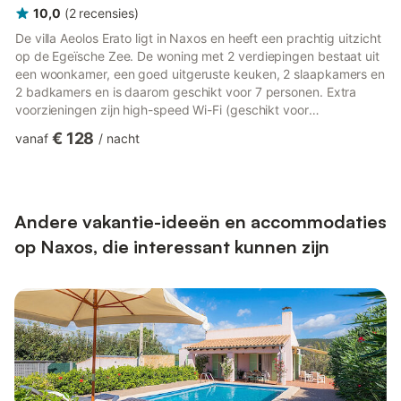
10,0
(
2
recensies
)
De villa Aeolos Erato ligt in Naxos en heeft een prachtig uitzicht
op de Egeïsche Zee. De woning met 2 verdiepingen bestaat uit
een woonkamer, een goed uitgeruste keuken, 2 slaapkamers en
2 badkamers en is daarom geschikt voor 7 personen. Extra
voorzieningen zijn high-speed Wi-Fi (geschikt voor
videogesprekken), een tv en airconditioning. Een babybedje en
€ 128
vanaf
/
nacht
een kinderstoel zijn ook beschikbaar. Deze vakantiewoning
biedt een eigen buitenruimte met een whirlpool, tuin, overdekt
terras en balkon. Gasten hebben ook toegang tot een gedeelde
buitenruimte met een open terras en barbecuefaciliteiten....
Andere vakantie-ideeën en accommodaties
op Naxos, die interessant kunnen zijn