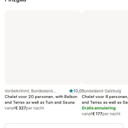
Vorderkrimml, Bundesland
10,0
Bundesland Salzburg
Salzburg
Chalet voor 20 personen, with Balkon
Chalet voor 8 personen,
and Terras as well as Tuin and Sauna
and Terras as well as S
vanaf
€ 327
per nacht
Gratis annulering
vanaf
€ 177
per nacht