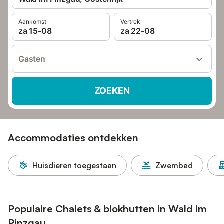
Aankomst
Vertrek
za 15-08
za 22-08
Gasten
ZOEKEN
Accommodaties ontdekken
Huisdieren toegestaan
Zwembad
Populaire Chalets & blokhutten in Wald im
Pinzgau