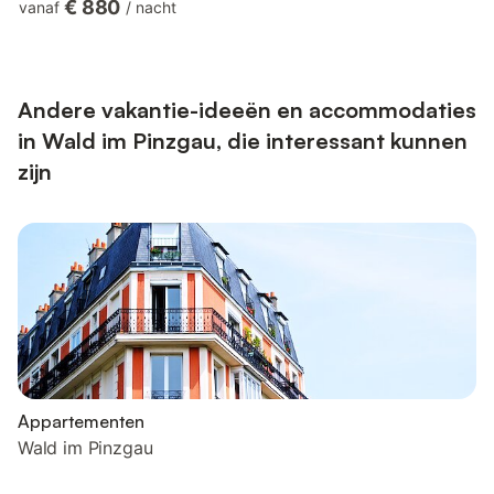
€ 880
vanaf
/
nacht
grote skigebieden met in totaal bijna 400 km aan pistes op
slechts enkele minuten van het chalet: Zillertal Arena
(Königleiten – Gerlos), Wildkogel Arena (Neukirchen –
Bramberg) en Kitzbühel Arena (Hollersbach – Kitzbühel). De
skibu...
Andere vakantie-ideeën en accommodaties
in Wald im Pinzgau, die interessant kunnen
zijn
Appartementen
Wald im Pinzgau