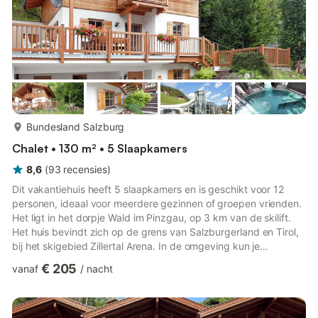
meer...
Bundesland Salzburg
Chalet • 130 m² • 5 Slaapkamers
8,6
(
93
recensies
)
Dit vakantiehuis heeft 5 slaapkamers en is geschikt voor 12
personen, ideaal voor meerdere gezinnen of groepen vrienden.
Het ligt in het dorpje Wald im Pinzgau, op 3 km van de skilift.
Het huis bevindt zich op de grens van Salzburgerland en Tirol,
bij het skigebied Zillertal Arena. In de omgeving kun je
wandelen, fietsen, mountainbiken, skiën en langlaufen. In de
€ 205
vanaf
/
nacht
zomer mag een bezoek aan de hoogste waterval van Europa,
de Krimmler Wasserfälle, zeker niet ontbreken. De
dichtstbijzijnde restaurants zijn op 100 m afstand. Dit
Oostenrijkse vakantiehuis bestaat uit 3 verdiepingen en is met