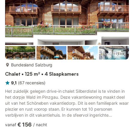
veel ...
meer...
Bundesland Salzburg
Chalet • 125 m² • 4 Slaapkamers
9,1
(
67
recensies
)
Het zuidelijk gelegen drive-in chalet Silberdistel is te vinden in
het dorpje Wald im Pinzgau. Deze vakantiewoning maakt deel
uit van het Schöneben vakantiedorp. Dit is een familiepark waar
plezier en rust voorop staan. Er kunnen tot 10 personen
verblijven in dit vakantiehuis. In de sfeervol ingerichte
woonkamer kun je relaxen in de comfortabele zithoek met open
€ 156
vanaf
/
nacht
haard, een lekkere maaltijd nuttigen in de typisch Oostenrijkse
eethoek en de open keuken is van alle gemakken voorzien.