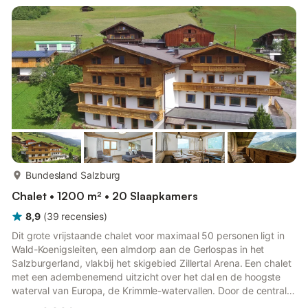
Vanaf het balkon kijk je uit over de omliggende bergtoppen. Er
zijn in totaal vier slaapkamers, drie slaapkamer...
meer...
Bundesland Salzburg
Chalet • 1200 m² • 20 Slaapkamers
8,9
(
39
recensies
)
Dit grote vrijstaande chalet voor maximaal 50 personen ligt in
Wald-Koenigsleiten, een almdorp aan de Gerlospas in het
Salzburgerland, vlakbij het skigebied Zillertal Arena. Een chalet
met een adembenemend uitzicht over het dal en de hoogste
waterval van Europa, de Krimmle-watervallen. Door de centrale
ligging van het ruime vakantiehuis heeft u de keuze uit drie