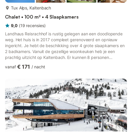
meer...
Tux Alps, Kaltenbach
Chalet • 100 m² • 4 Slaapkamers
9,0
(
19
recensies
)
Landhaus Reisrachhof is rustig gelegen aan een doodlopende
weg. Het huis is in 2017 compleet gerenoveerd en opnieuw
ingericht. Je hebt de beschikking over 4 grote slaapkamers en
2 badkamers. Vanuit de gezellige woonkeuken heb je een
prachtig uitzicht op Kaltenbach. Er kunnen 8 personen
verblijven. Perfect voor 2 gezinnen of een vriendengroep. De
€ 171
vanaf
/
nacht
ligging van dit bijzondere appartement is natuurlijk optimaal, zo
dicht bij de pistes van het Hochzillertal. Op slechts een
steenworp afstand liggen de gondels van Kaltenbach. Als er
voldoende sneeuw ligt, kun je daar ook naartoe skiën. Het
centrum,...