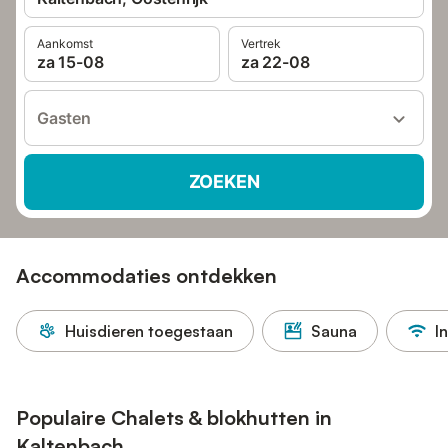
Aankomst
Vertrek
za 15-08
za 22-08
Gasten
ZOEKEN
Accommodaties ontdekken
Huisdieren toegestaan
Sauna
I
Populaire Chalets & blokhutten in
Kaltenbach