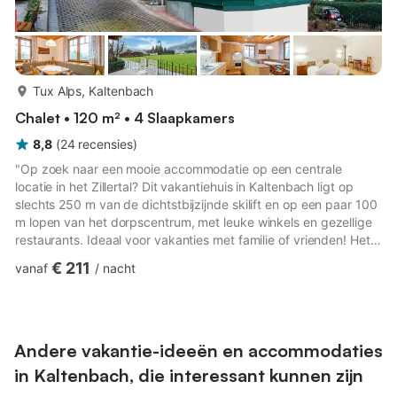
meer...
Tux Alps, Kaltenbach
Chalet • 120 m² • 4 Slaapkamers
8,8
(
24
recensies
)
"Op zoek naar een mooie accommodatie op een centrale
locatie in het Zillertal? Dit vakantiehuis in Kaltenbach ligt op
slechts 250 m van de dichtstbijzijnde skilift en op een paar 100
m lopen van het dorpscentrum, met leuke winkels en gezellige
restaurants. Ideaal voor vakanties met familie of vrienden! Het
Zillertal biedt niet alleen in de winter veel mogelijkheden voor
€ 211
vanaf
/
nacht
sport en ontspanning. Ook in de zomer biedt deze regio tal van
activiteiten, van wandelen en fietsen tot aan uitstapjes naar
avonturenberg Spieljoch of avonturenpark Kaltenbach. Naast
de gezellig ingerichte kamers, waarvan s...
Andere vakantie-ideeën en accommodaties
in Kaltenbach, die interessant kunnen zijn