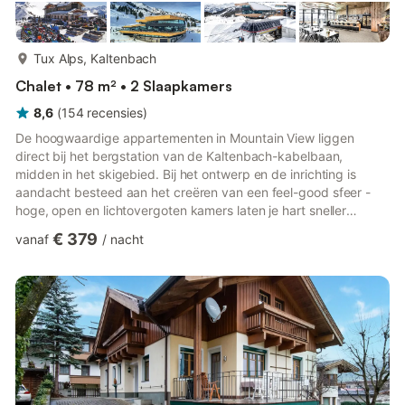
meer...
Tux Alps, Kaltenbach
Chalet • 78 m² • 2 Slaapkamers
8,6
(
154
recensies
)
De hoogwaardige appartementen in Mountain View liggen
direct bij het bergstation van de Kaltenbach-kabelbaan,
midden in het skigebied. Bij het ontwerp en de inrichting is
aandacht besteed aan het creëren van een feel-good sfeer -
hoge, open en lichtovergoten kamers laten je hart sneller
kloppen. De appartementen beschikken over veel comfort met
€ 379
vanaf
/
nacht
een eigen sauna op het balkon, waar u na een dagje skiën
zeker naar uit zult kijken. Ook voor eten wordt gezorgd: er
staat elke dag een kleine ontbijtmand voor u klaar direct in uw
appartement. Tijdens het skiën kijkt restaurant Mountain View
met gro...