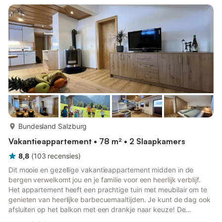
heeft tevens een balkon en toegang tot de gemeenschappelijke
voorzieningen. Zo kunt u bijvoorbeeld een voetbalwedstrijd
kijken in de Sk...
meer...
Bundesland Salzburg
Vakantieappartement • 78 m² • 2 Slaapkamers
8,8
(
103
recensies
)
Dit mooie en gezellige vakantieappartement midden in de
bergen verwelkomt jou en je familie voor een heerlijk verblijf.
Het appartement heeft een prachtige tuin met meubilair om te
genieten van heerlijke barbecuemaaltijden. Je kunt de dag ook
afsluiten op het balkon met een drankje naar keuze! De
vakantieappartementen bieden je een ideaal uitgangspunt voor