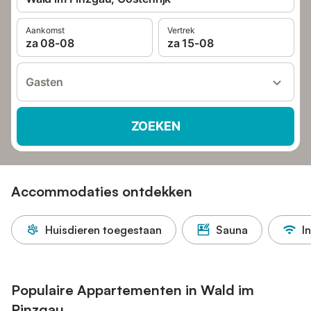
Aankomst
Vertrek
za 08-08
za 15-08
Gasten
ZOEKEN
Accommodaties ontdekken
Huisdieren toegestaan
Sauna
I
Populaire Appartementen in Wald im
Pinzgau