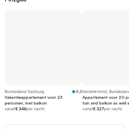
Bundesland Salzburg
9,0
Vorderkrimml, Bundeslan
Vakantieappartement voor 23
Salzburg
Appartement voor 20 pe
personen, met balkon
tuin and balkon as well 
vanaf
€ 346
per nacht
vanaf
€ 327
per nacht