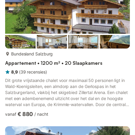
meer...
Bundesland Salzburg
Appartement • 1200 m² • 20 Slaapkamers
8,9
(
39
recensies
)
Dit grote vrijstaande chalet voor maximaal 50 personen ligt in
Wald-Koenigsleiten, een almdorp aan de Gerlospas in het
Salzburgerland, vlakbij het skigebied Zillertal Arena. Een chalet
met een adembenemend uitzicht over het dal en de hoogste
waterval van Europa, de Krimmle-watervallen. Door de centrale
ligging van het ruime vakantiehuis heeft u de keuze uit drie
€ 880
vanaf
/
nacht
grote skigebieden met in totaal bijna 400 km aan pistes op
slechts enkele minuten van het chalet: Zillertal Arena
(Königleiten – Gerlos), Wildkogel Arena (Neukirchen –
Bramberg) en Kitzbühel Arena (Hollersbach – Kitzbühel). De