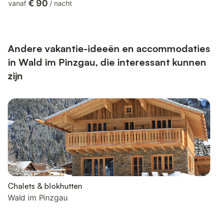
€ 90
vanaf
/
nacht
een ontspannen vakantie. Maak wandelingen en excursies naar
de Krimml watervallen of ontspan in het nabijgelegen Kristallbad
Wald/Königsleiten. Wald im Pinzgau ligt in Oberpinzgau aan de
voet van de Gerlospass tussen Mittersill en Krimml....
Andere vakantie-ideeën en accommodaties
in Wald im Pinzgau, die interessant kunnen
zijn
Chalets & blokhutten
Wald im Pinzgau