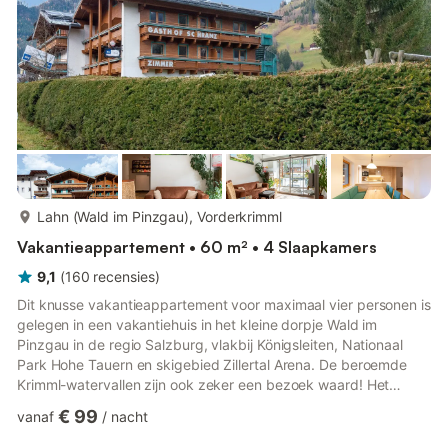
skibu...
meer...
Lahn (Wald im Pinzgau), Vorderkrimml
Vakantieappartement • 60 m² • 4 Slaapkamers
9,1
(
160
recensies
)
Dit knusse vakantieappartement voor maximaal vier personen is
gelegen in een vakantiehuis in het kleine dorpje Wald im
Pinzgau in de regio Salzburg, vlakbij Königsleiten, Nationaal
Park Hohe Tauern en skigebied Zillertal Arena. De beroemde
Krimml-watervallen zijn ook zeker een bezoek waard! Het
appartement beschikt over een ruime woon-/slaapruimte met
€ 99
vanaf
/
nacht
een tweepersoonsbed en een tweepersoons slaapbank, een
badkamer en een moderne open keuken. Het appartement