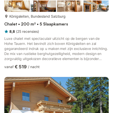
meer...
Königsleiten, Bundesland Salzburg
Chalet • 200 m² • 5 Slaapkamers
8,8
(
25
recensies
)
Luxe chalet met spectaculair uitzicht op de bergen van de
Hohe Tauern. Het bevindt zich boven Königsleiten en zal
gegarandeerd indruk op u maken met zijn exclusieve inrichting.
De mix van rustieke berghutgezelligheid, modern design en
zorgvuldig uitgekozen decoratieve elementen is bijzonder
geslaagd. Het hoogtepunt van het huis is de SPA met sauna,
€ 519
vanaf
/
nacht
stoombad, avontuurlijke douche en whirlpool, die nog wordt
versterkt door een hot tube op het terras met uitzicht op het
bergpanorama. Alle kamers zijn ingericht met lokale
natuursteen en houten vloerdelen, en ook de buitenmuren zijn
versierd met...