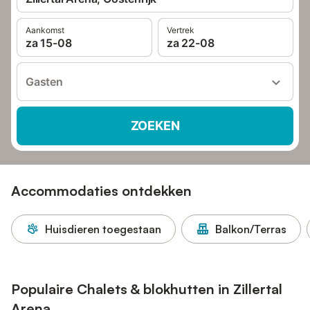
Aankomst
Vertrek
za 15-08
za 22-08
Gasten
ZOEKEN
Accommodaties ontdekken
Huisdieren toegestaan
Balkon/Terras
Populaire Chalets & blokhutten in Zillertal
Arena