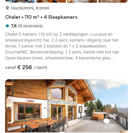
meer...
Hochkrimml, Krimml
Chalet • 110 m² • 4 Slaapkamers
7,6
(
9
recensies
)
Chalet 5-kamers 110 m2 op 2 verdiepingen. Luxueus en
smaakvol ingericht: hal. 2 2-pers. kamers. Uitgang naar het
terras. 1 kamer met 2 bedden en 1 x 2 stapelbedden.
Douche/WC. Bovenverdieping: 1 2-pers. kamer met hot tub.
Open keuken (oven, afwasmachine, 4 keramische glas
kookplaten, magnetron, diepvriezer) met eethoek. Aparte WC.
€ 256
vanaf
/
nacht
Balkon, groot terras. Terrasmeubelen. Mooi uitzicht op de
bergen en het landschap. Ter beschikking: wasmachine,
kinderstoel, kinderbed. Internet (Internet (WiFi), gratis). Niet
rokers woning. Rookmelders. 50607-990162-2020