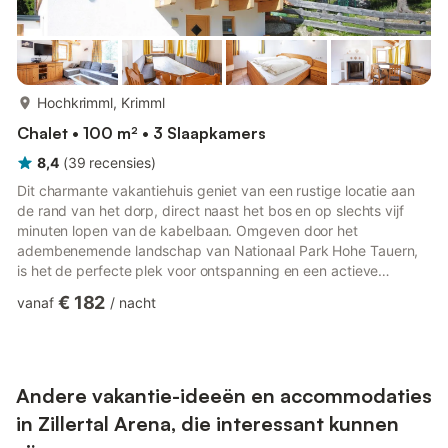
meer...
Hochkrimml, Krimml
Chalet • 100 m² • 3 Slaapkamers
8,4
(
39
recensies
)
Dit charmante vakantiehuis geniet van een rustige locatie aan
de rand van het dorp, direct naast het bos en op slechts vijf
minuten lopen van de kabelbaan. Omgeven door het
adembenemende landschap van Nationaal Park Hohe Tauern,
is het de perfecte plek voor ontspanning en een actieve
vakantie in de Alpen. In de omgeving bevinden zich talloze
€ 182
vanaf
/
nacht
wandel-, nordic walking- en fietspaden. De Wildgerlosvallei
nodigt uit tot het verkennen van de prachtige fiets- en
wandelroutes. Wandel- en fietskaarten zijn ter plaatse
beschikbaar en er worden ook begeleide wandelingen
aangeboden. Hoogtepunten: Rusti...
Andere vakantie-ideeën en accommodaties
in Zillertal Arena, die interessant kunnen