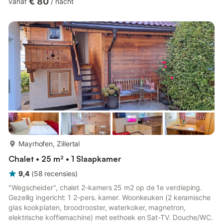
€ 80
vanaf
/
nacht
uitzicht op Kössen en het bergpanorama. Vanaf maart 2022
staan er voor onze gasten een volledig gerenoveerd
appartement en een nieuw gerenoveerd vakantiehuis met gratis
glasvezelinternet ter beschikking. De appartementen zijn
comfortabel ingericht en beschikk...
meer...
Mayrhofen, Zillertal
Chalet • 25 m² • 1 Slaapkamer
9,4
(
58
recensies
)
"Wegscheider", chalet 2-kamers 25 m2 op de 1e verdieping.
Gezellig ingericht: 1 2-pers. kamer. Woonkeuken (2 keramische
glas kookplaten, broodrooster, waterkoker, magnetron,
elektrische koffiemachine) met eethoek en Sat-TV. Douche/WC.