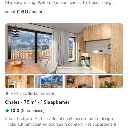
Olie-verwarming. Balkon. Panoramazicht. Ter beschikking:
Internet (Internet (WiFi), gratis). Rookvrij huis. Privé ingang,
€ 60
vanaf
/
nacht
rookmelders, brandblusser.
meer...
Hart im Zillertal, Zillertal
Chalet • 75 m² • 1 Slaapkamer
10,0
(
9
recensies
)
Vronis Lodge in Hart im Zillertal combineert modern design,
Tiroler authenticiteit en duurzaam comfort. Het appartement