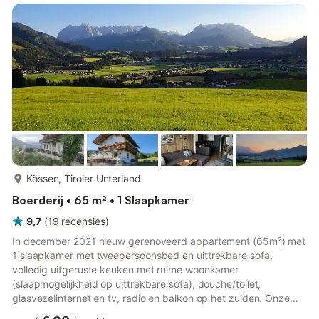
meer...
Kössen, Tiroler Unterland
Boerderij • 65 m² • 1 Slaapkamer
9,7
(
19
recensies
)
In december 2021 nieuw gerenoveerd appartement (65m²) met
1 slaapkamer met tweepersoonsbed en uittrekbare sofa,
volledig uitgeruste keuken met ruime woonkamer
(slaapmogelijkheid op uittrekbare sofa), douche/toilet,
glasvezelinternet en tv, radio en balkon op het zuiden. Onze
boerderij, de Frankenhof, ligt op een zonnige heuvel met vrij