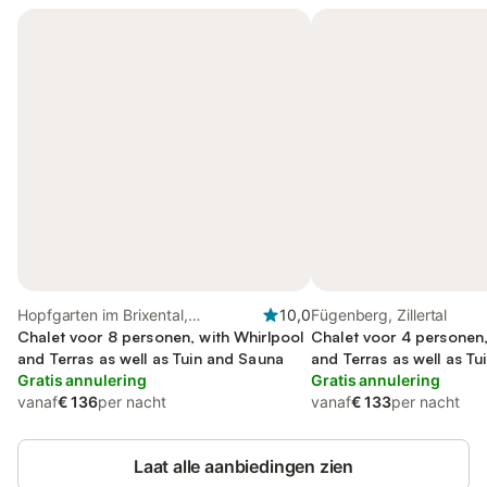
Hopfgarten im Brixental,
10,0
Fügenberg, Zillertal
Kitzbüheler Alpen
Chalet voor 8 personen, with Whirlpool
Chalet voor 4 personen,
and Terras as well as Tuin and Sauna
and Terras as well as Tu
Gratis annulering
Zwembad
Gratis annulering
vanaf
€ 136
per nacht
vanaf
€ 133
per nacht
Laat alle aanbiedingen zien