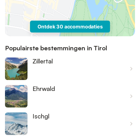
Ontdek 30 accommodaties
Populairste bestemmingen in Tirol
Zillertal
Ehrwald
Ischgl