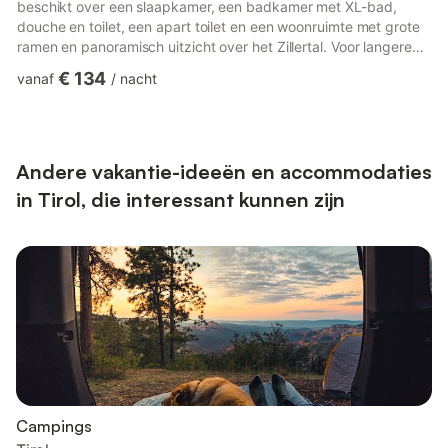
beschikt over een slaapkamer, een badkamer met XL-bad,
douche en toilet, een apart toilet en een woonruimte met grote
ramen en panoramisch uitzicht over het Zillertal. Voor langere
verblijven bieden wasmachine en droger extra gemak.
€ 134
vanaf
/
nacht
Natuurlijke materialen en strakke lijnen zorgen voor een
aangename sfeer. In de tuin kunnen jullie heerlijk ontspannen:
geniet van een ontbijt buiten, lees een boek in de ligstoel of
adem de frisse berglucht in. Een bijzonder pluspunt is de dir...
Andere vakantie-ideeën en accommodaties
in Tirol, die interessant kunnen zijn
Campings