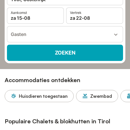
Aankomst
Vertrek
za 15-08
za 22-08
Gasten
ZOEKEN
Accommodaties ontdekken
Huisdieren toegestaan
Zwembad
Populaire Chalets & blokhutten in Tirol