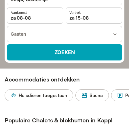
Aankomst
Vertrek
za 08-08
za 15-08
Gasten
ZOEKEN
Accommodaties ontdekken
Huisdieren toegestaan
Sauna
P
Populaire Chalets & blokhutten in Kappl