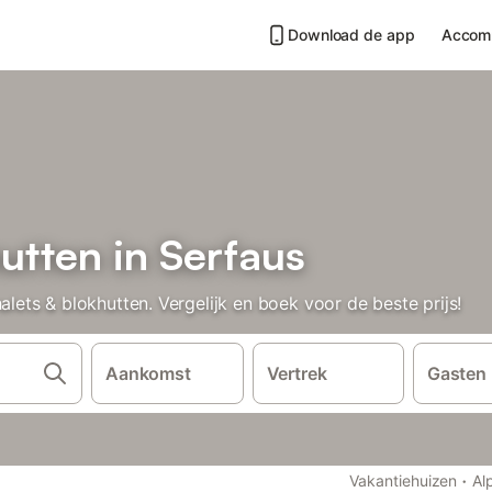
Download de app
Accom
utten in Serfaus
ts & blokhutten. Vergelijk en boek voor de beste prijs!
Aankomst
Vertrek
Gasten
·
Vakantiehuizen
Al