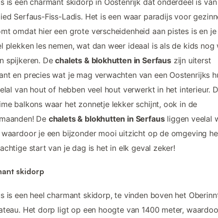
s is een charmant skidorp in Oostenrijk dat onderdeel is van
ied Serfaus-Fiss-Ladis. Het is een waar paradijs voor gezinn
mt omdat hier een grote verscheidenheid aan pistes is en je
l plekken les nemen, wat dan weer ideaal is als de kids nog 
n spijkeren. De
chalets & blokhutten in Serfaus
zijn uiterst
nt en precies wat je mag verwachten van een Oostenrijks hu
eelal van hout of hebben veel hout verwerkt in het interieur. 
ime balkons waar het zonnetje lekker schijnt, ook in de
rmaanden! De
chalets & blokhutten in Serfaus
liggen veelal 
 waardoor je een bijzonder mooi uitzicht op de omgeving he
achtige start van je dag is het in elk geval zeker!
ant skidorp
s is een heel charmant skidorp, te vinden boven het Oberinn
ateau. Het dorp ligt op een hoogte van 1400 meter, waardoo