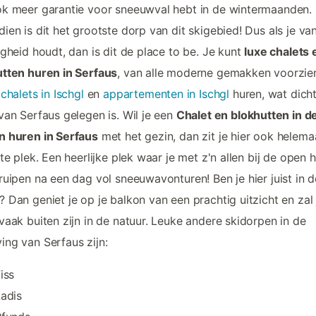
k meer garantie voor sneeuwval hebt in de wintermaanden.
ien is dit het grootste dorp van dit skigebied! Dus als je va
igheid houdt, dan is dit de place to be. Je kunt
luxe chalets 
tten huren in Serfaus
, van alle moderne gemakken voorzie
e
chalets in Ischgl
en
appartementen in Ischgl
huren, wat dicht
van Serfaus gelegen is. Wil je een
Chalet en blokhutten in d
n huren in Serfaus
met het gezin, dan zit je hier ook helema
ste plek. Een heerlijke plek waar je met z'n allen bij de open 
ruipen na een dag vol sneeuwavonturen! Ben je hier juist in d
 Dan geniet je op je balkon van een prachtig uitzicht en zal 
vaak buiten zijn in de natuur. Leuke andere skidorpen in de
ng van Serfaus zijn:
iss
adis