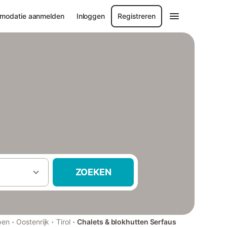
modatie aanmelden
Inloggen
Registreren
ZOEKEN
·
·
·
pen
Oostenrijk
Tirol
Chalets & blokhutten Serfaus