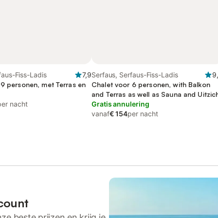
faus-Fiss-Ladis
7,9
Serfaus, Serfaus-Fiss-Ladis
9
 9 personen, met Terras en
Chalet voor 6 personen, with Balkon
and Terras as well as Sauna and Uitzic
per nacht
Gratis annulering
vanaf
€ 154
per nacht
count
ze beste prijzen en krijg je