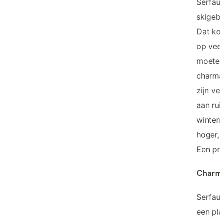
Serfau
skigeb
Dat ko
op vee
moete
charma
zijn v
aan ru
winte
hoger,
Een pr
Charm
Serfau
een pl