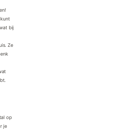
en!
 kunt
wat bij
is. Ze
Denk
wat
bt.
tal op
r je