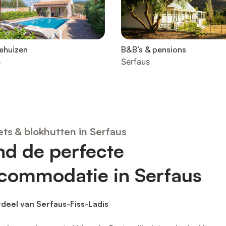
ehuizen
B&B’s & pensions
s
Serfaus
ets & blokhutten in Serfaus
nd de perfecte
commodatie in Serfaus
deel van Serfaus-Fiss-Ladis