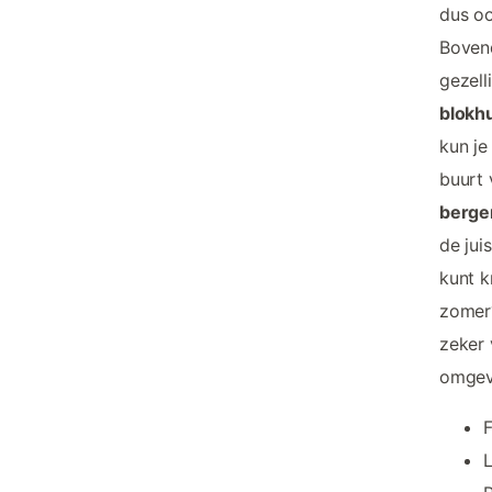
dus oo
Bovend
gezell
blokhu
kun j
buurt 
berge
de jui
kunt k
zomer?
zeker 
omgevi
F
L