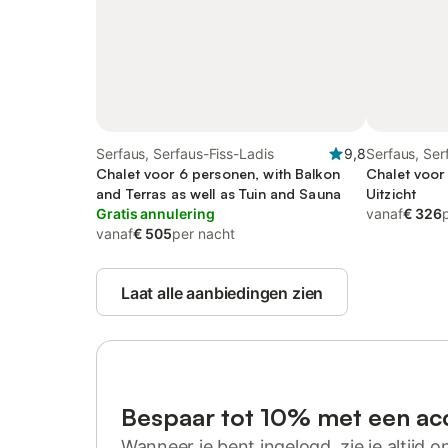
Serfaus, Serfaus-Fiss-Ladis
9,8
Serfaus, Ser
Chalet voor 6 personen, with Balkon
Chalet voor
and Terras as well as Tuin and Sauna
Uitzicht
Gratis annulering
vanaf
€ 326
vanaf
€ 505
per nacht
Laat alle aanbiedingen zien
Bespaar tot 10% met een ac
Wanneer je bent ingelogd, zie je altijd on