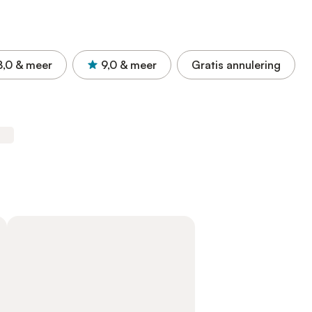
8,0
& meer
9,0
& meer
Gratis annulering