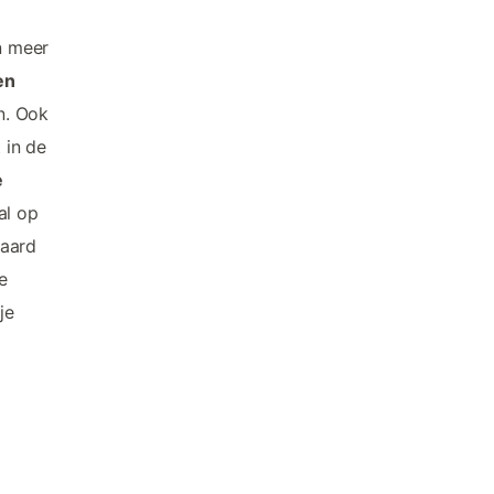
n meer
en
n. Ook
 in de
e
al op
haard
e
je